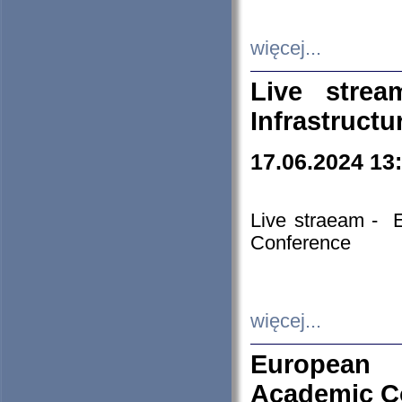
więcej...
Live stre
Infrastruct
17.06.2024 13
Live straeam - 
Conference
więcej...
European H
Academic C