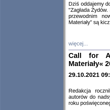
Dziś oddajemy 
"Zagłada Żydów. 
przewodnim now
Materiały” są kic
więcej...
Call for A
Materiały« 
29.10.2021 09
Redakcja roczn
autorów do nads
roku poświęcone