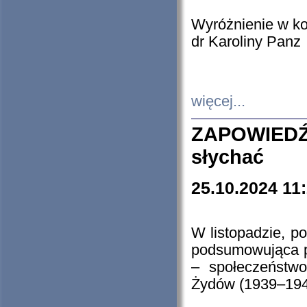
Wyróżnienie w k
dr Karoliny Panz
więcej...
ZAPOWIEDŹ
słychać
25.10.2024 11
W listopadzie, p
podsumowująca p
– społeczeństw
Żydów (1939–194