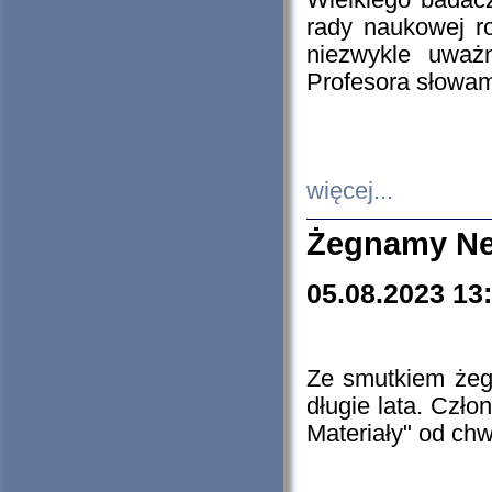
Wielkiego badacz
rady naukowej ro
niezwykle uważn
Profesora słowam
więcej...
Żegnamy Ne
05.08.2023 13
Ze smutkiem żeg
długie lata. Czł
Materiały" od chw