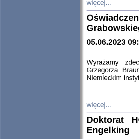
więcej...
Oświadczen
Grabowskie
05.06.2023 09
Wyrażamy zdecy
Grzegorza Brau
Niemieckim Insty
więcej...
Doktorat H
Engelking