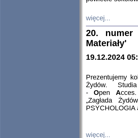
więcej...
20. numer 
Materiały'
19.12.2024 05
Prezentujemy kol
Żydów. Stud
-
O
pen
A
cces
„Zagłada Żydów
PSYCHOLOGIA 
więcej...