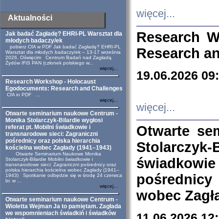
więcej...
Aktualności
Research W
Jak badać Zagładę? EHRI-PL Warsztat dla
młodych badaczy/ek
pobierz CfA w PDF Jak badać Zagładę? EHRI-PL
Research an
Warsztat dla młodych badaczy/ek – 13-17 września
2026, Oświęcim Centrum Badań nad Zagładą
Żydów IFiS PAN (członek polskiego w...
więcej...
19.06.2026 09
Research Workshop - Holocaust
Egodocuments: Research and Challenges
CfA in PDF ...
więcej...
więcej...
Otwarte seminarium naukowe Centrum -
Monika Stolarczyk-Bilardie wygłosi
Otwarte se
referat pt. Mobilni świadkowie i
transnarodowe sieci: Zagraniczni
pośrednicy oraz polska hierarchia
Stolarczyk-
kościelna wobec Zagłady (1941–1943)
Otwarte Seminarium Naukowe Monika
świadkowie
Stolarczyk-Bilardie Mobilni świadkowie i
transnarodowe sieci: Zagraniczni pośrednicy oraz
polska hierarchia kościelna wobec Zagłady (1941–
pośrednicy
1943) Spotkanie odbędzie się w środę 24 czerwca
br. w ...
więcej...
wobec Zagła
Otwarte seminarium naukowe Centrum -
Wioletta Wejman Ja to pamiętam. Zagłada
we wspomnieniach świadkiń i świadków
11.06.2026 12