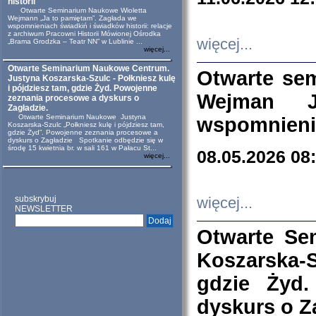
historii
Otwarte Seminarium Naukowe Wioletta
Wejmann „Ja to pamiętam”. Zagłada we
wspomnieniach świadkiń i świadków historii: relacje
z archiwum Pracowni Historii Mówionej Ośrodka
więcej...
„Brama Grodzka – Teatr NN” w Lublinie ...
więcej...
Otwarte Seminarium Naukowe Centrum.
Otwarte se
Justyna Koszarska-Szulc - Połkniesz kulę
i pójdziesz tam, gdzie Żyd. Powojenne
Wejman 
zeznania procesowe a dyskurs o
Zagładzie.
Otwarte Seminarium Naukowe Justyna
wspomnienia
Koszarska-Szulc „Połkniesz kulę i pójdziesz tam,
gdzie Żyd”. Powojenne zeznania procesowe a
dyskurs o Zagładzie Spotkanie odbędzie się w
środę 15 kwietnia br. w sali 161 w Pałacu St...
08.05.2026 08
więcej...
subskrybuj
więcej...
NEWSLETTER
Otwarte Se
Koszarska-S
gdzie Żyd
dyskurs o Z