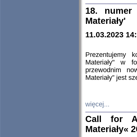
18. numer 
Materiały'
11.03.2023 14
Prezentujemy k
Materiały" w 
przewodnim now
Materiały” jest s
więcej...
Call for A
Materiały« 