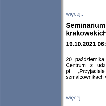
więcej...
Seminarium
krakowskich
19.10.2021 06
20 październik
Centrum z udzia
pt. „Przyjacie
szmalcownikach
więcej...