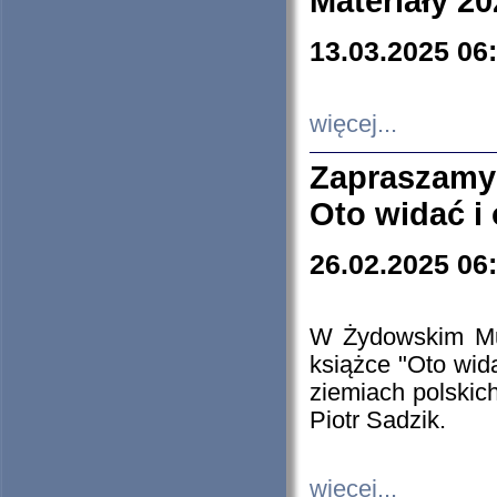
Materiały 20
13.03.2025 06
więcej...
Zapraszamy
Oto widać i
26.02.2025 06
W Żydowskim Muz
książce "Oto wid
ziemiach polski
Piotr Sadzik.
więcej...