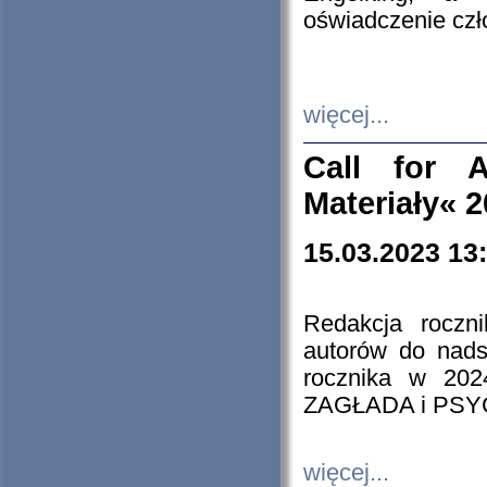
oświadczenie cz
więcej...
Call for A
Materiały« 
15.03.2023 13
Redakcja roczn
autorów do nads
rocznika w 202
ZAGŁADA i PS
więcej...