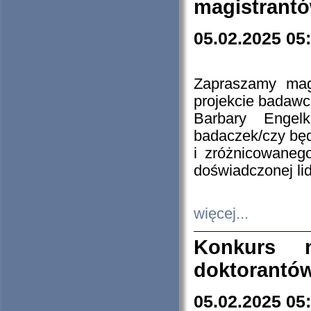
magistrantó
05.02.2025 05
Zapraszamy mag
projekcie badaw
Barbary Engel
badaczek/czy będ
i zróżnicowaneg
doświadczonej lid
więcej...
Konkurs n
doktorantó
05.02.2025 05