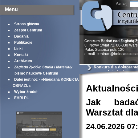
Szukaj:
Menu
Strona główna
Zespół Centrum
Badania
Centrum Badań nad Zagładą 
Publikacje
ul. Nowy Świat 72, 00-330 War
Linki
Palac Staszica pok. 120
e-mail: centrum@holocaustrese
Kontakt
Archiwum
Konkurs dla doktorante
Zagłada Żydów. Studia i Materiały
w projekcie badawczy
pismo naukowe Centrum
Dalej jest noc - »Nieudana KOREKTA
Aktualnośc
OBRAZU«
Wybór źródeł
EHRI PL
Jak bada
Warsztat dl
24.06.2026 07