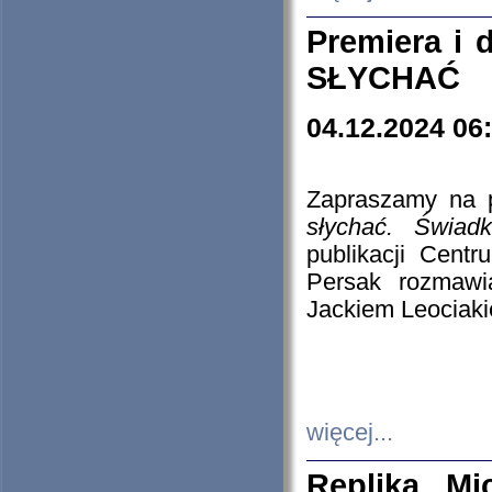
Premiera i
SŁYCHAĆ
04.12.2024 06
Zapraszamy na p
słychać. Świad
publikacji Cen
Persak rozmawi
Jackiem Leociaki
więcej...
Replika Mi