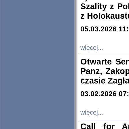
Szality z Po
z Holokaust
05.03.2026 11
więcej...
Otwarte Se
Panz, Zakop
czasie Zagł
03.02.2026 07
więcej...
Call for A