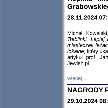
Grabowskieg
28.11.2024 07
Michał Kowalski
Treblinki. Lepie
miasteczek leżąc
lokalne
, który uk
artykuł prof. J
Jewish.pl
więcej...
NAGRODY P
29.10.2024 08