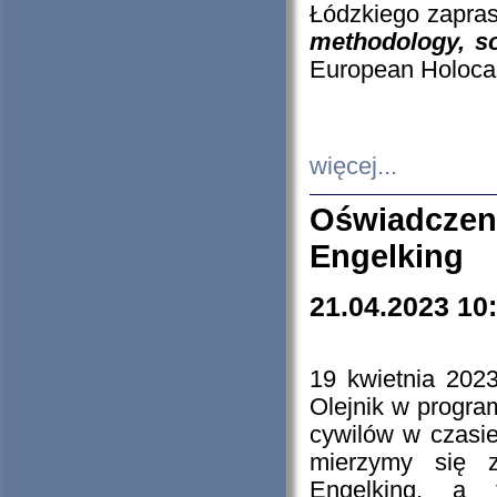
Łódzkiego zapras
methodology, so
European Holocau
więcej...
Oświadczen
Engelking
21.04.2023 10
19 kwietnia 2023
Olejnik w progra
cywilów w czasie
mierzymy się z
Engelking, a 