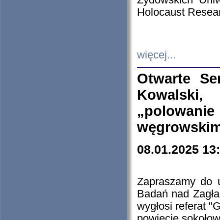
Żydowskich Uniw
Holocaust Resear
więcej...
Otwarte Se
Kowalski, 
„polowanie
węgrowskim.
08.01.2025 13
Zapraszamy do 
Badań nad Zagła
wygłosi referat "
powiecie sokołow