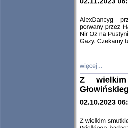
02.11.2023 06
AlexDancyg – przy
porwany przez H
Nir Oz na Pustyn
Gazy. Czekamy tu
więcej...
Z wielki
Głowińskie
02.10.2023 06
Z wielkim smutki