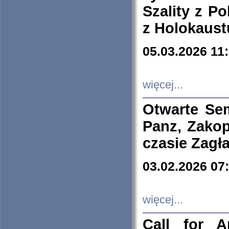
Szality z Po
z Holokaust
05.03.2026 11
więcej...
Otwarte Se
Panz, Zakop
czasie Zagł
03.02.2026 07
więcej...
Call for A