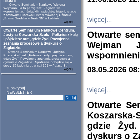
historii
Otwarte Seminarium Naukowe Wioletta
Wejmann „Ja to pamiętam”. Zagłada we
wspomnieniach świadkiń i świadków historii: relacje
z archiwum Pracowni Historii Mówionej Ośrodka
więcej...
„Brama Grodzka – Teatr NN” w Lublinie ...
więcej...
Otwarte Seminarium Naukowe Centrum.
Otwarte se
Justyna Koszarska-Szulc - Połkniesz kulę
i pójdziesz tam, gdzie Żyd. Powojenne
Wejman 
zeznania procesowe a dyskurs o
Zagładzie.
Otwarte Seminarium Naukowe Justyna
wspomnienia
Koszarska-Szulc „Połkniesz kulę i pójdziesz tam,
gdzie Żyd”. Powojenne zeznania procesowe a
dyskurs o Zagładzie Spotkanie odbędzie się w
środę 15 kwietnia br. w sali 161 w Pałacu St...
08.05.2026 08
więcej...
subskrybuj
więcej...
NEWSLETTER
Otwarte Se
Koszarska-S
gdzie Żyd
dyskurs o Z