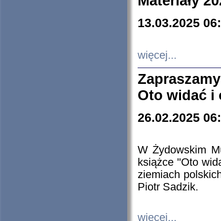
Materiały 20
13.03.2025 06
więcej...
Zapraszamy
Oto widać i
26.02.2025 06
W Żydowskim Muz
książce "Oto wid
ziemiach polski
Piotr Sadzik.
więcej...