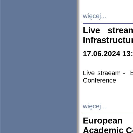
więcej...
Live stre
Infrastruct
17.06.2024 13
Live straeam - 
Conference
więcej...
European H
Academic C