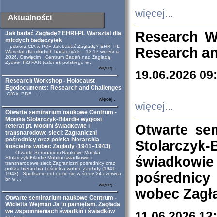
więcej...
Aktualności
Research W
Jak badać Zagładę? EHRI-PL Warsztat dla
młodych badaczy/ek
pobierz CfA w PDF Jak badać Zagładę? EHRI-PL
Research an
Warsztat dla młodych badaczy/ek – 13-17 września
2026, Oświęcim Centrum Badań nad Zagładą
Żydów IFiS PAN (członek polskiego w...
więcej...
19.06.2026 09
Research Workshop - Holocaust
Egodocuments: Research and Challenges
CfA in PDF ...
więcej...
więcej...
Otwarte seminarium naukowe Centrum -
Monika Stolarczyk-Bilardie wygłosi
Otwarte se
referat pt. Mobilni świadkowie i
transnarodowe sieci: Zagraniczni
pośrednicy oraz polska hierarchia
Stolarczyk-
kościelna wobec Zagłady (1941–1943)
Otwarte Seminarium Naukowe Monika
świadkowie
Stolarczyk-Bilardie Mobilni świadkowie i
transnarodowe sieci: Zagraniczni pośrednicy oraz
polska hierarchia kościelna wobec Zagłady (1941–
pośrednicy
1943) Spotkanie odbędzie się w środę 24 czerwca
br. w ...
więcej...
wobec Zagła
Otwarte seminarium naukowe Centrum -
Wioletta Wejman Ja to pamiętam. Zagłada
we wspomnieniach świadkiń i świadków
11.06.2026 12