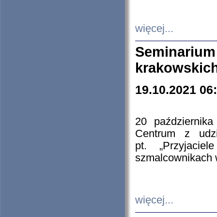
więcej...
Seminarium
krakowskich
19.10.2021 06
20 październik
Centrum z udzia
pt. „Przyjacie
szmalcownikach
więcej...