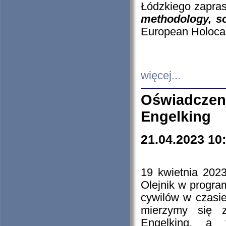
Łódzkiego zapras
methodology, so
European Holocau
więcej...
Oświadczen
Engelking
21.04.2023 10
19 kwietnia 2023
Olejnik w progra
cywilów w czasie
mierzymy się z
Engelking, a 