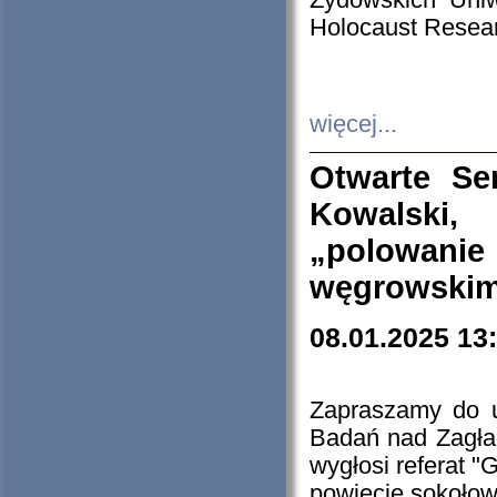
Żydowskich Uniw
Holocaust Resear
więcej...
Otwarte Se
Kowalski, 
„polowanie
węgrowskim.
08.01.2025 13
Zapraszamy do 
Badań nad Zagła
wygłosi referat "
powiecie sokołow