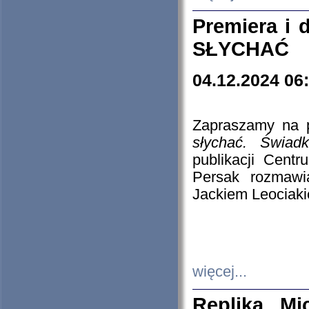
Premiera i
SŁYCHAĆ
04.12.2024 06
Zapraszamy na p
słychać. Świad
publikacji Cen
Persak rozmawi
Jackiem Leociaki
więcej...
Replika Mi