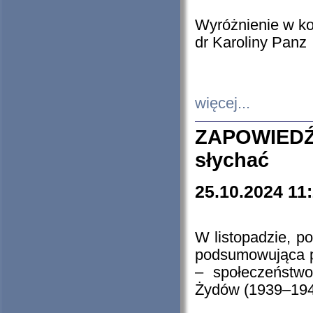
Wyróżnienie w k
dr Karoliny Panz
więcej...
ZAPOWIEDŹ
słychać
25.10.2024 11
W listopadzie, p
podsumowująca p
– społeczeństw
Żydów (1939–194