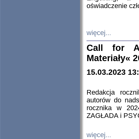
oświadczenie cz
więcej...
Call for A
Materiały« 
15.03.2023 13
Redakcja roczn
autorów do nads
rocznika w 202
ZAGŁADA i PS
więcej...