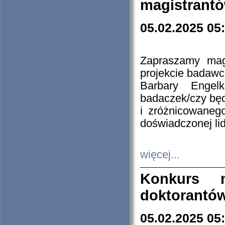
magistrantó
05.02.2025 05
Zapraszamy mag
projekcie badaw
Barbary Engel
badaczek/czy będ
i zróżnicowaneg
doświadczonej lid
więcej...
Konkurs n
doktorantó
05.02.2025 05