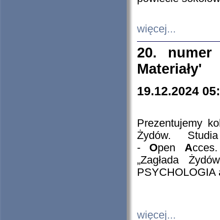
więcej...
20. numer 
Materiały'
19.12.2024 05
Prezentujemy kol
Żydów. Stud
-
O
pen
A
cces
„Zagłada Żydów
PSYCHOLOGIA 
więcej...