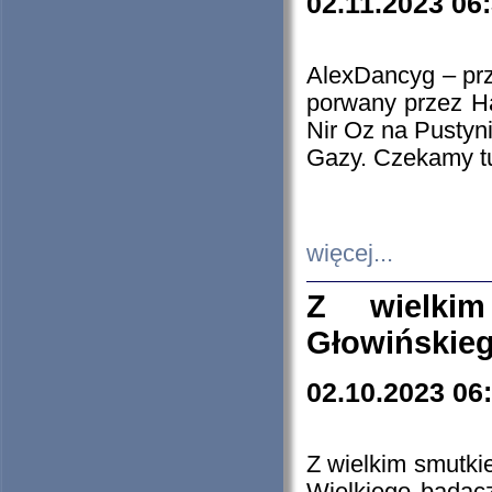
02.11.2023 06
AlexDancyg – przy
porwany przez H
Nir Oz na Pustyn
Gazy. Czekamy tu
więcej...
Z wielki
Głowińskie
02.10.2023 06
Z wielkim smutki