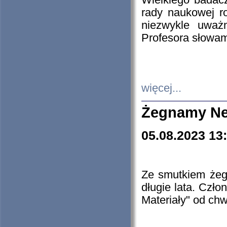
Wielkiego badacz
rady naukowej ro
niezwykle uważn
Profesora słowam
więcej...
Żegnamy Ne
05.08.2023 13
Ze smutkiem żeg
długie lata. Czł
Materiały" od chw