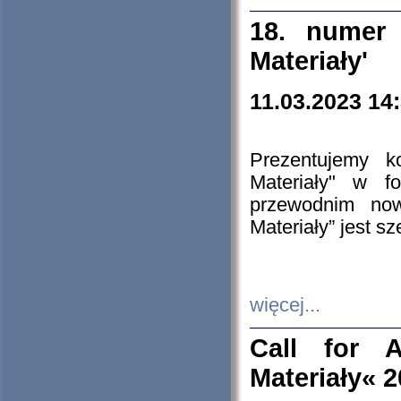
18. numer 
Materiały'
11.03.2023 14
Prezentujemy k
Materiały" w 
przewodnim now
Materiały” jest s
więcej...
Call for A
Materiały« 