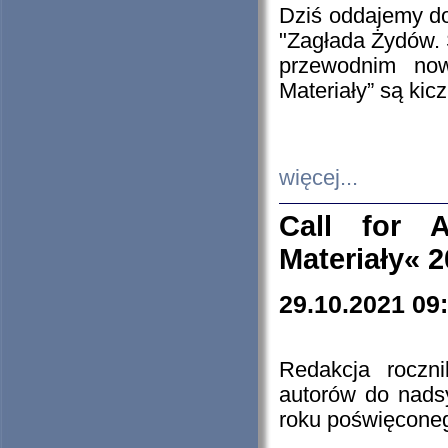
Dziś oddajemy 
"Zagłada Żydów. 
przewodnim now
Materiały” są kic
więcej...
Call for A
Materiały« 
29.10.2021 09
Redakcja roczn
autorów do nads
roku poświęcone