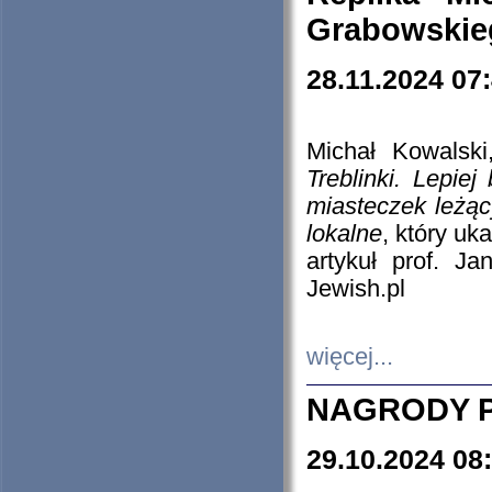
Grabowskieg
28.11.2024 07
Michał Kowalski
Treblinki. Lepie
miasteczek leżąc
lokalne
, który uk
artykuł prof. J
Jewish.pl
więcej...
NAGRODY P
29.10.2024 08