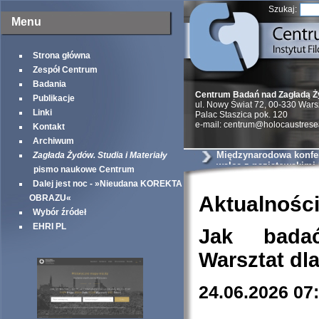
Szukaj:
Menu
Strona główna
Zespół Centrum
Badania
Centrum Badań nad Zagładą 
Publikacje
ul. Nowy Świat 72, 00-330 War
Linki
Palac Staszica pok. 120
e-mail: centrum@holocaustrese
Kontakt
Archiwum
Międzynarodowa konfer
Zagłada Żydów. Studia i Materiały
walce z nazistowskimi
pismo naukowe Centrum
podczas II wojny świa
Dalej jest noc - »Nieudana KOREKTA
Aktualnośc
OBRAZU«
Wybór źródeł
EHRI PL
Jak bada
Warsztat dl
24.06.2026 07