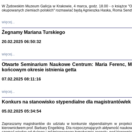
Warszawa 
W Żydowskim Muzeum Galicja w Krakowie, 4 marca, godz. 18.00 - o książce "Ot
okupowanych ziemiach polskich" rozmawiać będą Agnieszka Haska, Roma Sendyk
więcej...
Żegnamy Mariana Turskiego
20.02.2025 06:50:32
Zapisk
Tadeusz Obremski, opra
więcej...
Otwarte Seminarium Naukowe Centrum: Maria Ferenc, Mor
końcowym okresie istnienia getta
07.02.2025 08:11:16
więcej...
PO WOJNIE
Pisma Kopla
Konkurs na stanowisko stypendialne dla magistrantów/ek
Warszawie
oprac. i wst
05.02.2025 05:34:54
Warszawa 
Zapraszamy magistrantów do udziału w konkursie stypendialnym w proje
kierownictwem prof. Barbary Engelking. Dla rozpoczynających aktywność nauko