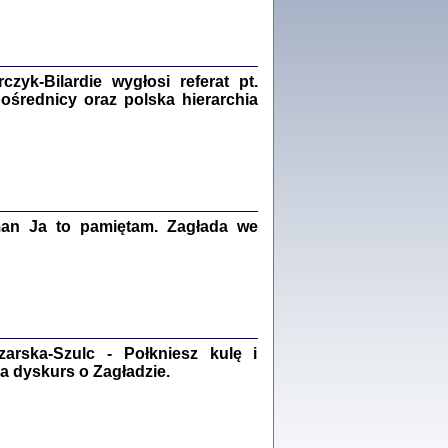
Zagłada Żydów.
Studia i Materiały
nr 18, R. 2022
Warszawa 2022
yk-Bilardie wygłosi referat pt.
pośrednicy oraz polska hierarchia
 iluzję, że żyjemy …
iętniki z Galicji Wschodniej
iszewa), Urman Jerzy Feliks, Strassler Szymon,
ndra Bańkowska
man Ja to pamiętam. Zagłada we
2
PAMIĘTNIK
Kalman Rotgeber
dra Bańkowska, wstęp Jacek Leociak
Warszawa 2021
rska-Szulc - Połkniesz kulę i
a dyskurs o Zagładzie.