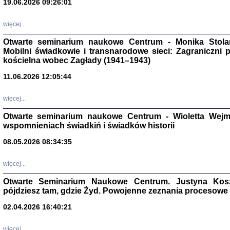
19.06.2026 09:26:01
więcej...
Otwarte seminarium naukowe Centrum - Monika Stolarcz
Mobilni świadkowie i transnarodowe sieci: Zagraniczni 
kościelna wobec Zagłady (1941–1943)
11.06.2026 12:05:44
Znowu mieliśmy
Dzienniki i pam
Binder Elza (El
więcej...
Wagner Rózia
oprac. Aleksa
Otwarte seminarium naukowe Centrum - Wioletta Wej
Warszawa 202
wspomnieniach świadkiń i świadków historii
08.05.2026 08:34:35
więcej...
oprac. Aleksan
Otwarte Seminarium Naukowe Centrum. Justyna Kosza
pójdziesz tam, gdzie Żyd. Powojenne zeznania procesowe 
02.04.2026 16:40:21
więcej...