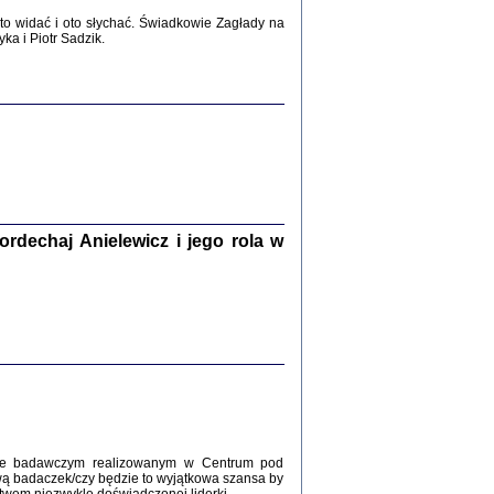
2017
o widać i oto słychać. Świadkowie Zagłady na
a i Piotr Sadzik.
WŚRÓD ZATRUTYCH NOŻY ...
i z getta i okupowanej Warszawy
c. i wstępem opatrzyła Agnieszka
Haska
Warszawa 2017
dechaj Anielewicz i jego rola w
, Z POMOCĄ BOŻĄ, JUŻ NIEBAWEM ...
 i Mirki Piżyców o życiu w getcie i okupowanej
ępem opatrzyła Barbara Engelking i Havi Dreifuss
2017
kcie badawczym realizowanym w Centrum pod
wą badaczek/czy będzie to wyjątkowa szansa by