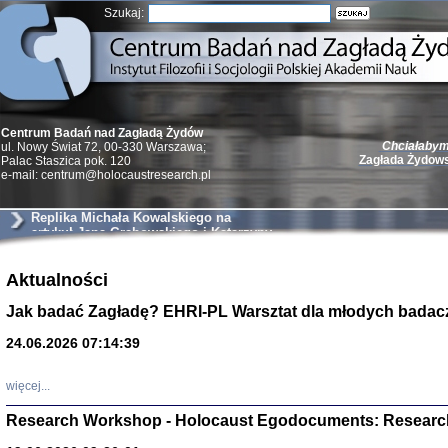
Szukaj:
Chciałabym 
Centrum Badań nad Zagładą Żydów
Zagłada Żydow
ul. Nowy Świat 72, 00-330 Warszawa;
Palac Staszica pok. 120
e-mail: centrum@holocaustresearch.pl
Replika Michała Kowalskiego na
artykuł Jana Grabowskiego i Katarzyny
Markusz
Żydzi w walc
Aktualności
Germany 193
Natalia Aleksiun, 
Jak badać Zagładę? EHRI-PL Warsztat dla młodych badac
Deborah Dash Moor
Turski, Laurence 
(Arkadij Zelcer)
24.06.2026 07:14:39
red. Krzysztof Pe
Warszawa 20
więcej...
Research Workshop - Holocaust Egodocuments: Researc