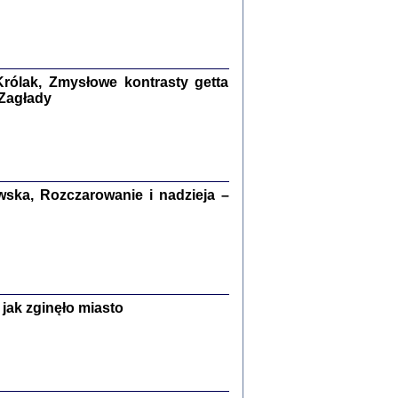
kiego Żyda wspomnienia, łzy i myśli
Zapiski z okupacyjnej Warszawy
konowski, oprac. Marta Janczewska
rólak, Zmysłowe kontrasty getta
Warszawa 2020
 Zagłady
Y TE SŁOWA JEST PRACOWNIKIEM
ska, Rozczarowanie i nadzieja –
GETTOWEJ INSTYTUCJI ...
nnika' i inne pisma z łódzkiego getta
 z jidysz, oprac. i wstęp. Monika Polit
Warszawa 2019
jak zginęło miasto
ETĘ NIEMIECKĄ ...
ny w ukryciu w Warszawie w latach 1943-1944
rg
,
oprac. i wstępem opatrzyła
Barbara Engelking
9