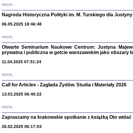
DALEJ JEST NOC. Los
więcej...
red. i wstę
Nagroda Historyczna Polityki im. M. Turskiego dla Justyny
06.05.2025 18:46:48
ŻADNA BLA
więcej...
Wspomnieni
Stanisław A
Otwarte Seminarium Naukowe Centrum: Justyna Majewsk
Warszawa 
prywatna i publiczna w getcie warszawskim jako obszary
11.04.2025 07:51:24
więcej...
Call for Articles - Zagłada Żydów. Studia i Materiały 2026
13.03.2025 06:40:22
więcej...
Zapraszamy na krakowskie spotkanie z książką Oto widać i
TYLEŚMY JU
Dziennik pi
26.02.2025 06:17:03
Clara Kram