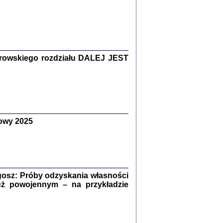
Zagłada Żydów.
Studia i Materiały
nr 15, R. 2019
Warszawa 2019
rowskiego rozdziału DALEJ JEST
owy 2025
ów.
iały
8
18
osz: Próby odzyskania własności
uż powojennym – na przykładzie