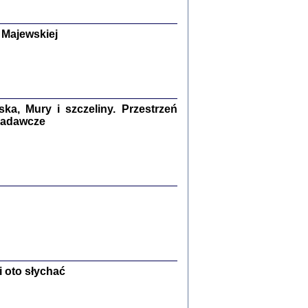
y Żydów w wybranych powiatach
okupowanej Polski
p Barbara Engelking, Jan Grabowski
 Majewskiej
Warszawa 2018
GA, ŻADNE KŁAMSTWO ...
a z warszawskiego getta
dler
,
oprac. i wstępem opatrzyła
Marta Janczewska
a, Mury i szczeliny. Przestrzeń
2018
 badawcze
Zagłada Żydów.
Studia i Materiały
nr 13, R. 2017
Warszawa 2017
 oto słychać
Ż PRZESZLI ...
sany w bunkrze (Żółkiew 1942-1944)
er
,
oprac. i wstępem opatrzyła Anna Wylegała