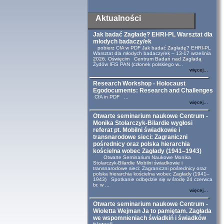
Aktualności
Jak badać Zagładę? EHRI-PL Warsztat dla
młodych badaczy/ek
pobierz CfA w PDF Jak badać Zagładę? EHRI-PL
Warsztat dla młodych badaczy/ek – 13-17 września
2026, Oświęcim Centrum Badań nad Zagładą
Żydów IFiS PAN (członek polskiego w...
więcej...
Research Workshop - Holocaust
Egodocuments: Research and Challenges
CfA in PDF ...
więcej...
Otwarte seminarium naukowe Centrum -
Monika Stolarczyk-Bilardie wygłosi
referat pt. Mobilni świadkowie i
transnarodowe sieci: Zagraniczni
pośrednicy oraz polska hierarchia
kościelna wobec Zagłady (1941–1943)
Otwarte Seminarium Naukowe Monika
Stolarczyk-Bilardie Mobilni świadkowie i
transnarodowe sieci: Zagraniczni pośrednicy oraz
polska hierarchia kościelna wobec Zagłady (1941–
1943) Spotkanie odbędzie się w środę 24 czerwca
br. w ...
więcej...
Otwarte seminarium naukowe Centrum -
Wioletta Wejman Ja to pamiętam. Zagłada
we wspomnieniach świadkiń i świadków