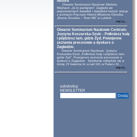
historii
Otwarte Seminarium Naukowe Wioletta
Wejmann „Ja to pamiętam”. Zagłada we
wspomnieniach świadkiń i świadków historii: relacje
z archiwum Pracowni Historii Mówionej Ośrodka
„Brama Grodzka – Teatr NN” w Lublinie ...
więcej...
Otwarte Seminarium Naukowe Centrum.
Justyna Koszarska-Szulc - Połkniesz kulę
i pójdziesz tam, gdzie Żyd. Powojenne
zeznania procesowe a dyskurs o
Zagładzie.
Otwarte Seminarium Naukowe Justyna
Koszarska-Szulc „Połkniesz kulę i pójdziesz tam,
gdzie Żyd”. Powojenne zeznania procesowe a
dyskurs o Zagładzie Spotkanie odbędzie się w
środę 15 kwietnia br. w sali 161 w Pałacu St...
więcej...
subskrybuj
NEWSLETTER