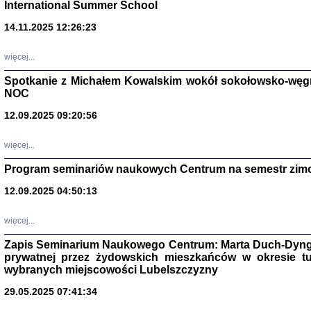
International Summer School
14.11.2025 12:26:23
więcej...
Spotkanie z Michałem Kowalskim wokół sokołowsko-węg
NOC
12.09.2025 09:20:56
więcej...
Program seminariów naukowych Centrum na semestr zim
Zagłada Żyd
Studia i Mater
12.09.2025 04:50:13
nr 14, R. 201
Warszawa 20
więcej...
Zapis Seminarium Naukowego Centrum: Marta Duch-Dyng
prywatnej przez żydowskich mieszkańców w okresie t
wybranych miejscowości Lubelszczyzny
29.05.2025 07:41:34