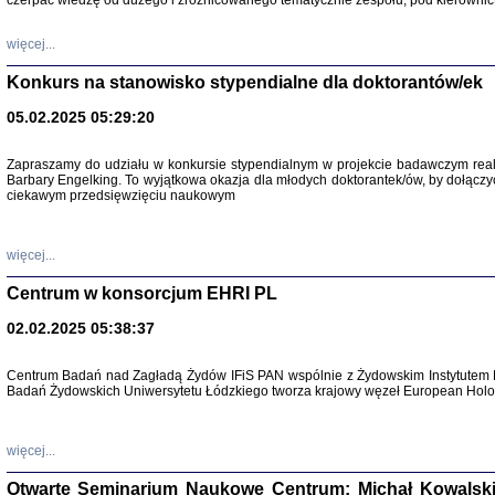
czerpać wiedzę od dużego i zróżnicowanego tematycznie zespołu, pod kierownic
więcej...
Konkurs na stanowisko stypendialne dla doktorantów/ek
05.02.2025 05:29:20
Zapraszamy do udziału w konkursie stypendialnym w projekcie badawczym rea
Barbary Engelking. To wyjątkowa okazja dla młodych doktorantek/ów, by dołączy
ciekawym przedsięwzięciu naukowym
SNY CHOCI
Okupacyjne 
Mazowieck
oprac. i ws
więcej...
Warszawa 
Centrum w konsorcjum EHRI PL
02.02.2025 05:38:37
Centrum Badań nad Zagładą Żydów IFiS PAN wspólnie z Żydowskim Instytutem 
Badań Żydowskich Uniwersytetu Łódzkiego tworza krajowy węzeł European Holoc
SZCZĘŚCIE JES
Losy kobiet ocalały
więcej...
Otwarte Seminarium Naukowe Centrum: Michał Kowalski, G