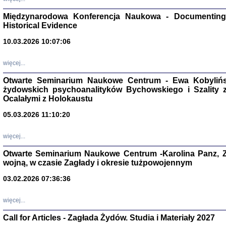
Zagłada Żyd
Studia i Mater
Międzynarodowa Konferencja Naukowa - Documenting 
nr 17, R. 202
Warszawa 20
Historical Evidence
10.03.2026 10:07:06
więcej...
Otwarte Seminarium Naukowe Centrum - Ewa Kobylińsk
NIE WIEMY CO PRZY
żydowskich psychoanalityków Bychowskiego i Szality z 
Dziennik p
Moszek Baum, oprac. Barb
Ocalałymi z Holokaustu
05.03.2026 11:10:20
więcej...
Otwarte Seminarium Naukowe Centrum -Karolina Panz, Z
wojną, w czasie Zagłady i okresie tużpowojennym
Zagłada Żyd
Studia i Mater
03.02.2026 07:36:36
nr 16, R. 202
Warszawa 20
więcej...
Call for Articles - Zagłada Żydów. Studia i Materiały 2027