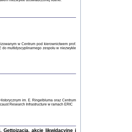
twem niezwykle doświadczonej liderki.
Zagłada Żydów.
Studia i Materiały
nr 12, R. 2016
Warszawa 2016
lizowanym w Centrum pod kierownictwem prof.
ć do multidyscyplinarnego zespołu w niezwykle
AŻ MAMY WSPANIAŁE ...
dzienniki Żydów z okolic Mińska
iego
tępem opatrzyła Barbara Engelking
2016
Historycznym im. E. Ringelbluma oraz Centrum
aust Research Infrastructure w ramach ERIC
T POSIADAĆ DOM POD ZIEMIĄ ...
ch z Zagłady w okolicach Dąbrowy
Tarnowskiej
oprac. i wstęp Jan Grabowski
Warszawa 2016
ettoizacja, akcje likwidacyjne i