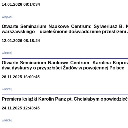
14.01.2026 08:14:34
Aryjs
więcej...
Sewek O
Otwarte Seminarium Naukowe Centrum: Sylweriusz B. K
warszawskiego – ucieleśnione doświadczenie przestrzeni
12.01.2026 08:18:24
więcej...
PISZĄC
Otwarte Seminarium Naukowe Centrum: Karolina Koprow
'z Dzie
dwa dyskursy o przyszłości Żydów w powojennej Polsce
Józef Zelkowicz, tłum.
28.11.2025 16:00:45
więcej...
Premiera książki Karolin Panz pt. Chciałabym opowiedzieć 
CZYTAJĄC GAZ
Dziennik pisa
24.11.2025 12:43:45
Jakub Hochbe
Warszawa 201
więcej...