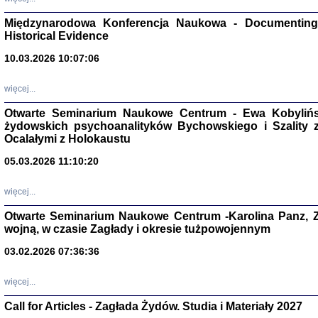
Zagłada Żyd
Studia i Mater
Międzynarodowa Konferencja Naukowa - Documenting 
nr 17, R. 202
Warszawa 20
Historical Evidence
10.03.2026 10:07:06
więcej...
Otwarte Seminarium Naukowe Centrum - Ewa Kobylińsk
NIE WIEMY CO PRZY
żydowskich psychoanalityków Bychowskiego i Szality z 
Dziennik p
Moszek Baum, oprac. Barb
Ocalałymi z Holokaustu
05.03.2026 11:10:20
więcej...
Otwarte Seminarium Naukowe Centrum -Karolina Panz, Z
wojną, w czasie Zagłady i okresie tużpowojennym
Zagłada Żyd
Studia i Mater
nr 16, R. 202
03.02.2026 07:36:36
Warszawa 20
więcej...
Call for Articles - Zagłada Żydów. Studia i Materiały 2027