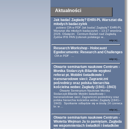
Aktualności
Jak badać Zagładę? EHRI-PL Warsztat dla
młodych badaczy/ek
pobierz CfA w PDF Jak badać Zagładę? EHRI-PL
Warsztat dla młodych badaczy/ek – 13-17 września
2026, Oświęcim Centrum Badań nad Zagładą
Żydów IFiS PAN (członek polskiego w...
więcej...
Research Workshop - Holocaust
Egodocuments: Research and Challenges
CfA in PDF ...
więcej...
Otwarte seminarium naukowe Centrum -
Monika Stolarczyk-Bilardie wygłosi
referat pt. Mobilni świadkowie i
transnarodowe sieci: Zagraniczni
pośrednicy oraz polska hierarchia
kościelna wobec Zagłady (1941–1943)
Otwarte Seminarium Naukowe Monika
Stolarczyk-Bilardie Mobilni świadkowie i
transnarodowe sieci: Zagraniczni pośrednicy oraz
polska hierarchia kościelna wobec Zagłady (1941–
1943) Spotkanie odbędzie się w środę 24 czerwca
br. w ...
więcej...
Otwarte seminarium naukowe Centrum -
Wioletta Wejman Ja to pamiętam. Zagłada
we wspomnieniach świadkiń i świadków