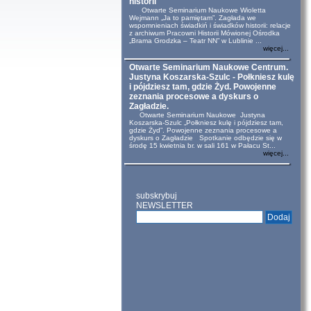
historii
Otwarte Seminarium Naukowe Wioletta
Wejmann „Ja to pamiętam”. Zagłada we
wspomnieniach świadkiń i świadków historii: relacje
z archiwum Pracowni Historii Mówionej Ośrodka
„Brama Grodzka – Teatr NN” w Lublinie ...
więcej...
Otwarte Seminarium Naukowe Centrum.
Justyna Koszarska-Szulc - Połkniesz kulę
i pójdziesz tam, gdzie Żyd. Powojenne
zeznania procesowe a dyskurs o
Zagładzie.
Otwarte Seminarium Naukowe Justyna
Koszarska-Szulc „Połkniesz kulę i pójdziesz tam,
gdzie Żyd”. Powojenne zeznania procesowe a
dyskurs o Zagładzie Spotkanie odbędzie się w
środę 15 kwietnia br. w sali 161 w Pałacu St...
więcej...
subskrybuj
NEWSLETTER