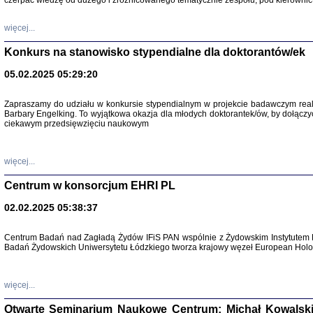
czerpać wiedzę od dużego i zróżnicowanego tematycznie zespołu, pod kierownic
więcej...
Konkurs na stanowisko stypendialne dla doktorantów/ek
05.02.2025 05:29:20
Zapraszamy do udziału w konkursie stypendialnym w projekcie badawczym rea
Barbary Engelking. To wyjątkowa okazja dla młodych doktorantek/ów, by dołączy
ciekawym przedsięwzięciu naukowym
SNY CHOCI
Okupacyjne 
Mazowieck
oprac. i ws
więcej...
Warszawa 
Centrum w konsorcjum EHRI PL
02.02.2025 05:38:37
Centrum Badań nad Zagładą Żydów IFiS PAN wspólnie z Żydowskim Instytutem 
Badań Żydowskich Uniwersytetu Łódzkiego tworza krajowy węzeł European Holoc
SZCZĘŚCIE JES
Losy kobiet ocalały
więcej...
Otwarte Seminarium Naukowe Centrum: Michał Kowalski, G