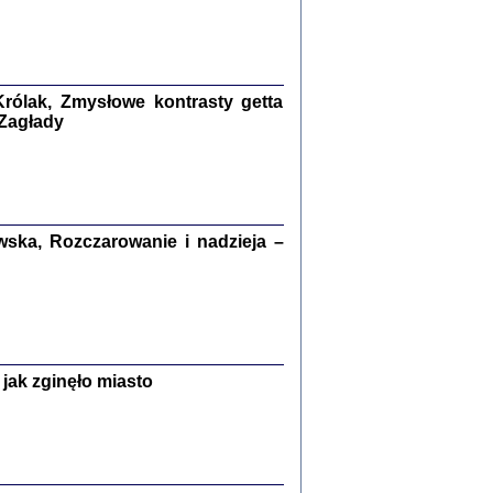
kiego Żyda wspomnienia, łzy i myśli
Zapiski z okupacyjnej Warszawy
konowski, oprac. Marta Janczewska
rólak, Zmysłowe kontrasty getta
Warszawa 2020
 Zagłady
Y TE SŁOWA JEST PRACOWNIKIEM
ska, Rozczarowanie i nadzieja –
GETTOWEJ INSTYTUCJI ...
nnika' i inne pisma z łódzkiego getta
 z jidysz, oprac. i wstęp. Monika Polit
Warszawa 2019
jak zginęło miasto
ETĘ NIEMIECKĄ ...
ny w ukryciu w Warszawie w latach 1943-1944
rg
,
oprac. i wstępem opatrzyła
Barbara Engelking
9