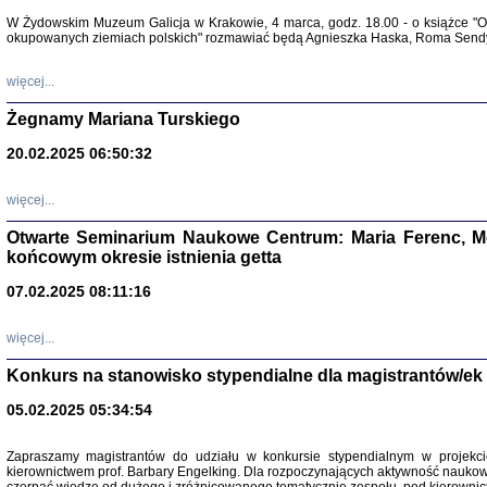
Warszawa 
W Żydowskim Muzeum Galicja w Krakowie, 4 marca, godz. 18.00 - o książce "Ot
okupowanych ziemiach polskich" rozmawiać będą Agnieszka Haska, Roma Sendyk
więcej...
Żegnamy Mariana Turskiego
20.02.2025 06:50:32
Zapisk
Tadeusz Obremski, opra
więcej...
Otwarte Seminarium Naukowe Centrum: Maria Ferenc, Mor
końcowym okresie istnienia getta
07.02.2025 08:11:16
więcej...
PO WOJNIE
Pisma Kopla
Konkurs na stanowisko stypendialne dla magistrantów/ek
Warszawie
oprac. i wst
05.02.2025 05:34:54
Warszawa 
Zapraszamy magistrantów do udziału w konkursie stypendialnym w proje
kierownictwem prof. Barbary Engelking. Dla rozpoczynających aktywność nauko