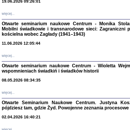
19.06.2026 09:26:01
więcej...
Otwarte seminarium naukowe Centrum - Monika Stolarcz
Mobilni świadkowie i transnarodowe sieci: Zagraniczni 
kościelna wobec Zagłady (1941–1943)
11.06.2026 12:05:44
Znowu mieliśmy
Dzienniki i pam
Binder Elza (El
więcej...
Wagner Rózia
oprac. Aleksa
Otwarte seminarium naukowe Centrum - Wioletta Wej
Warszawa 202
wspomnieniach świadkiń i świadków historii
08.05.2026 08:34:35
więcej...
oprac. Aleksan
Otwarte Seminarium Naukowe Centrum. Justyna Kosza
pójdziesz tam, gdzie Żyd. Powojenne zeznania procesowe 
02.04.2026 16:40:21
więcej...