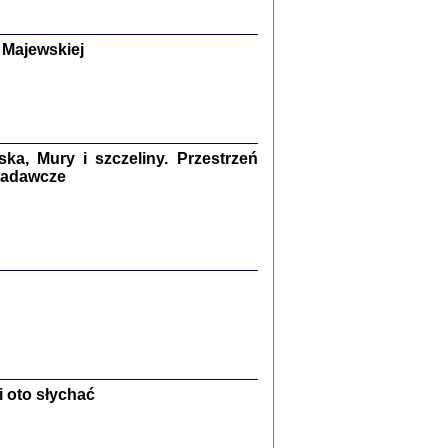
y Żydów w wybranych powiatach
okupowanej Polski
p Barbara Engelking, Jan Grabowski
 Majewskiej
Warszawa 2018
GA, ŻADNE KŁAMSTWO ...
a z warszawskiego getta
dler
,
oprac. i wstępem opatrzyła
Marta Janczewska
2018
a, Mury i szczeliny. Przestrzeń
 badawcze
Zagłada Żydów.
Studia i Materiały
nr 13, R. 2017
Warszawa 2017
 oto słychać
Ż PRZESZLI ...
sany w bunkrze (Żółkiew 1942-1944)
er
,
oprac. i wstępem opatrzyła Anna Wylegała