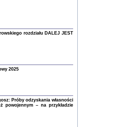
Zagłada Żydów.
Studia i Materiały
nr 15, R. 2019
Warszawa 2019
rowskiego rozdziału DALEJ JEST
owy 2025
ów.
iały
8
18
osz: Próby odzyskania własności
uż powojennym – na przykładzie