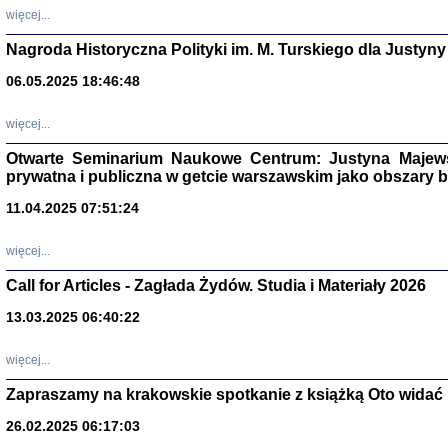
DALEJ JEST NOC. Los
więcej...
red. i wstę
Nagroda Historyczna Polityki im. M. Turskiego dla Justyny
06.05.2025 18:46:48
ŻADNA BLA
więcej...
Wspomnieni
Stanisław A
Warszawa 
Otwarte Seminarium Naukowe Centrum: Justyna Majewsk
prywatna i publiczna w getcie warszawskim jako obszary
11.04.2025 07:51:24
więcej...
Call for Articles - Zagłada Żydów. Studia i Materiały 2026
13.03.2025 06:40:22
więcej...
Zapraszamy na krakowskie spotkanie z książką Oto widać i
TYLEŚMY JU
Dziennik pi
26.02.2025 06:17:03
Clara Kram