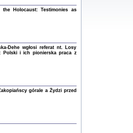
ów.
iały
the Holocaust: Testimonies as
1
21
a-Dehe wgłosi referat nt. Losy
NIESIE NAM KOLEJNA GODZINA ...
Polski i ich pionierska praca z
isany w ukryciu w latach 1943-1944
ara Engelking, tłum. z jidysz Monika
Polit
Warszawa 2020
akopiańscy górale a Żydzi przed
ów.
iały
0
20