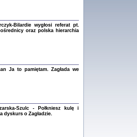
Zagłada Żydów.
Studia i Materiały
nr 18, R. 2022
Warszawa 2022
yk-Bilardie wygłosi referat pt.
pośrednicy oraz polska hierarchia
 iluzję, że żyjemy …
iętniki z Galicji Wschodniej
iszewa), Urman Jerzy Feliks, Strassler Szymon,
ndra Bańkowska
man Ja to pamiętam. Zagłada we
2
PAMIĘTNIK
Kalman Rotgeber
dra Bańkowska, wstęp Jacek Leociak
Warszawa 2021
rska-Szulc - Połkniesz kulę i
a dyskurs o Zagładzie.