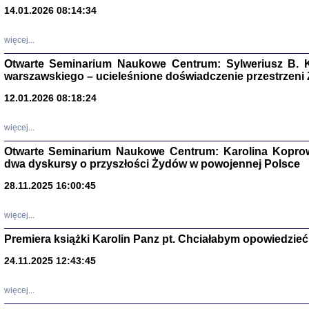
14.01.2026 08:14:34
Aryjs
więcej...
Sewek O
Otwarte Seminarium Naukowe Centrum: Sylweriusz B. K
warszawskiego – ucieleśnione doświadczenie przestrzeni
12.01.2026 08:18:24
więcej...
PISZĄC
Otwarte Seminarium Naukowe Centrum: Karolina Koprow
'z Dzie
dwa dyskursy o przyszłości Żydów w powojennej Polsce
Józef Zelkowicz, tłum.
28.11.2025 16:00:45
więcej...
Premiera książki Karolin Panz pt. Chciałabym opowiedzieć 
CZYTAJĄC GAZ
Dziennik pisa
24.11.2025 12:43:45
Jakub Hochbe
Warszawa 201
więcej...