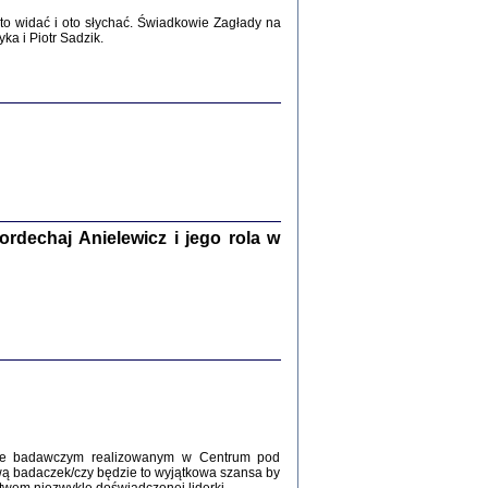
2017
o widać i oto słychać. Świadkowie Zagłady na
a i Piotr Sadzik.
WŚRÓD ZATRUTYCH NOŻY ...
i z getta i okupowanej Warszawy
c. i wstępem opatrzyła Agnieszka
Haska
Warszawa 2017
dechaj Anielewicz i jego rola w
, Z POMOCĄ BOŻĄ, JUŻ NIEBAWEM ...
 i Mirki Piżyców o życiu w getcie i okupowanej
ępem opatrzyła Barbara Engelking i Havi Dreifuss
2017
kcie badawczym realizowanym w Centrum pod
wą badaczek/czy będzie to wyjątkowa szansa by