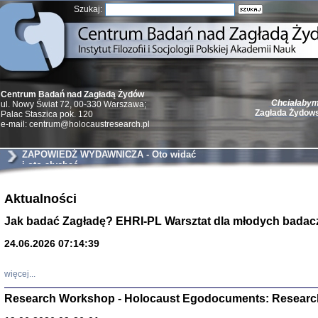
Szukaj:
Chciałabym 
Centrum Badań nad Zagładą Żydów
Zagłada Żydow
ul. Nowy Świat 72, 00-330 Warszawa;
Palac Staszica pok. 120
e-mail: centrum@holocaustresearch.pl
ZAPOWIEDŹ WYDAWNICZA - Oto widać
i oto słychać
Żydzi w walc
Germany 193
Aktualności
Natalia Aleksiun, 
Jak badać Zagładę? EHRI-PL Warsztat dla młodych badac
Deborah Dash Moor
Turski, Laurence 
(Arkadij Zelcer)
24.06.2026 07:14:39
red. Krzysztof Pe
Warszawa 20
więcej...
Research Workshop - Holocaust Egodocuments: Researc