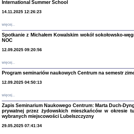
International Summer School
14.11.2025 12:26:23
więcej...
Spotkanie z Michałem Kowalskim wokół sokołowsko-węg
NOC
12.09.2025 09:20:56
więcej...
Program seminariów naukowych Centrum na semestr zim
Zagłada Żyd
Studia i Mater
12.09.2025 04:50:13
nr 14, R. 201
Warszawa 20
więcej...
Zapis Seminarium Naukowego Centrum: Marta Duch-Dyng
prywatnej przez żydowskich mieszkańców w okresie t
wybranych miejscowości Lubelszczyzny
29.05.2025 07:41:34