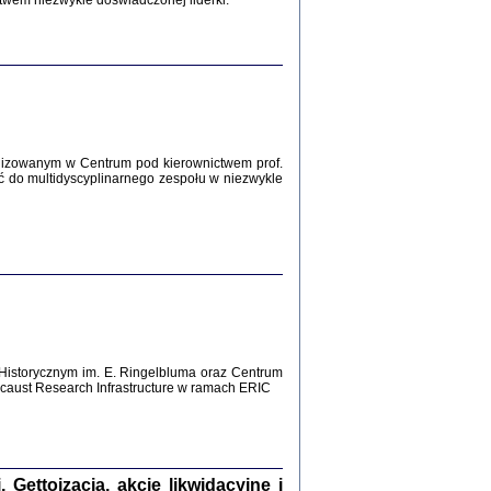
twem niezwykle doświadczonej liderki.
Zagłada Żydów.
Studia i Materiały
nr 12, R. 2016
Warszawa 2016
lizowanym w Centrum pod kierownictwem prof.
ć do multidyscyplinarnego zespołu w niezwykle
AŻ MAMY WSPANIAŁE ...
dzienniki Żydów z okolic Mińska
iego
tępem opatrzyła Barbara Engelking
2016
Historycznym im. E. Ringelbluma oraz Centrum
aust Research Infrastructure w ramach ERIC
T POSIADAĆ DOM POD ZIEMIĄ ...
ch z Zagłady w okolicach Dąbrowy
Tarnowskiej
oprac. i wstęp Jan Grabowski
Warszawa 2016
ettoizacja, akcje likwidacyjne i