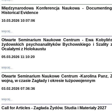
Zagłada Żyd
Studia i Mater
Międzynarodowa Konferencja Naukowa - Documenting 
nr 17, R. 202
Warszawa 20
Historical Evidence
10.03.2026 10:07:06
więcej...
Otwarte Seminarium Naukowe Centrum - Ewa Kobylińsk
NIE WIEMY CO PRZY
żydowskich psychoanalityków Bychowskiego i Szality z 
Dziennik p
Moszek Baum, oprac. Barb
Ocalałymi z Holokaustu
05.03.2026 11:10:20
więcej...
Otwarte Seminarium Naukowe Centrum -Karolina Panz, Z
wojną, w czasie Zagłady i okresie tużpowojennym
Zagłada Żyd
Studia i Mater
03.02.2026 07:36:36
nr 16, R. 202
Warszawa 20
więcej...
Call for Articles - Zagłada Żydów. Studia i Materiały 2027