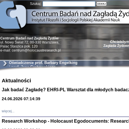
Szukaj:
Chciałabym 
Centrum Badań nad Zagładą Żydów
Zagłada Żydow
ul. Nowy Świat 72, 00-330 Warszawa;
Palac Staszica pok. 120
e-mail: centrum@holocaustresearch.pl
Oświadczenie prof. Barbary Engelking
i prof. Jana Grabowskiego
Żydzi w walc
Aktualności
Germany 193
Natalia Aleksiun, 
Jak badać Zagładę? EHRI-PL Warsztat dla młodych badac
Deborah Dash Moor
Turski, Laurence 
(Arkadij Zelcer)
24.06.2026 07:14:39
red. Krzysztof Pe
Warszawa 20
więcej...
Research Workshop - Holocaust Egodocuments: Researc