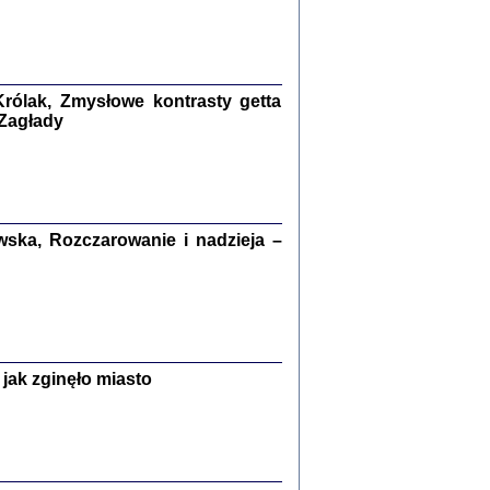
kiego Żyda wspomnienia, łzy i myśli
Zapiski z okupacyjnej Warszawy
konowski, oprac. Marta Janczewska
rólak, Zmysłowe kontrasty getta
Warszawa 2020
 Zagłady
Y TE SŁOWA JEST PRACOWNIKIEM
ska, Rozczarowanie i nadzieja –
GETTOWEJ INSTYTUCJI ...
nnika' i inne pisma z łódzkiego getta
 z jidysz, oprac. i wstęp. Monika Polit
Warszawa 2019
jak zginęło miasto
ETĘ NIEMIECKĄ ...
ny w ukryciu w Warszawie w latach 1943-1944
rg
,
oprac. i wstępem opatrzyła
Barbara Engelking
9