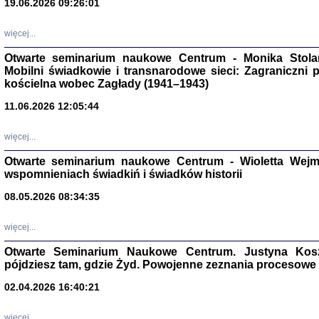
19.06.2026 09:26:01
więcej...
Otwarte seminarium naukowe Centrum - Monika Stolarcz
Mobilni świadkowie i transnarodowe sieci: Zagraniczni 
kościelna wobec Zagłady (1941–1943)
11.06.2026 12:05:44
Znowu mieliśmy
Dzienniki i pam
Binder Elza (El
więcej...
Wagner Rózia
oprac. Aleksa
Otwarte seminarium naukowe Centrum - Wioletta Wej
Warszawa 202
wspomnieniach świadkiń i świadków historii
08.05.2026 08:34:35
więcej...
oprac. Aleksan
Otwarte Seminarium Naukowe Centrum. Justyna Kosza
pójdziesz tam, gdzie Żyd. Powojenne zeznania procesowe 
02.04.2026 16:40:21
więcej...