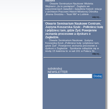
historii
Otwarte Seminarium Naukowe Wioletta
Wejmann „Ja to pamiętam”. Zagłada we
wspomnieniach świadkiń i świadków historii: relacje
z archiwum Pracowni Historii Mówionej Ośrodka
„Brama Grodzka – Teatr NN” w Lublinie ...
więcej...
Otwarte Seminarium Naukowe Centrum.
Justyna Koszarska-Szulc - Połkniesz kulę
i pójdziesz tam, gdzie Żyd. Powojenne
zeznania procesowe a dyskurs o
Zagładzie.
Otwarte Seminarium Naukowe Justyna
Koszarska-Szulc „Połkniesz kulę i pójdziesz tam,
gdzie Żyd”. Powojenne zeznania procesowe a
dyskurs o Zagładzie Spotkanie odbędzie się w
środę 15 kwietnia br. w sali 161 w Pałacu St...
więcej...
subskrybuj
NEWSLETTER