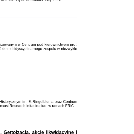
twem niezwykle doświadczonej liderki.
Zagłada Żydów.
Studia i Materiały
nr 12, R. 2016
Warszawa 2016
lizowanym w Centrum pod kierownictwem prof.
ć do multidyscyplinarnego zespołu w niezwykle
AŻ MAMY WSPANIAŁE ...
dzienniki Żydów z okolic Mińska
iego
tępem opatrzyła Barbara Engelking
2016
Historycznym im. E. Ringelbluma oraz Centrum
aust Research Infrastructure w ramach ERIC
T POSIADAĆ DOM POD ZIEMIĄ ...
ch z Zagłady w okolicach Dąbrowy
Tarnowskiej
oprac. i wstęp Jan Grabowski
Warszawa 2016
ettoizacja, akcje likwidacyjne i