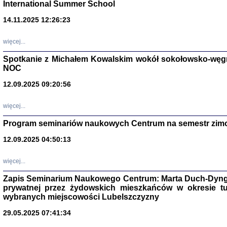
International Summer School
14.11.2025 12:26:23
więcej...
Spotkanie z Michałem Kowalskim wokół sokołowsko-węg
NOC
12.09.2025 09:20:56
więcej...
Program seminariów naukowych Centrum na semestr zim
Zagłada Żyd
Studia i Mater
12.09.2025 04:50:13
nr 14, R. 201
Warszawa 20
więcej...
Zapis Seminarium Naukowego Centrum: Marta Duch-Dyng
prywatnej przez żydowskich mieszkańców w okresie t
wybranych miejscowości Lubelszczyzny
29.05.2025 07:41:34