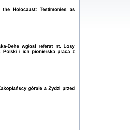
ów.
iały
the Holocaust: Testimonies as
1
21
a-Dehe wgłosi referat nt. Losy
NIESIE NAM KOLEJNA GODZINA ...
Polski i ich pionierska praca z
isany w ukryciu w latach 1943-1944
ara Engelking, tłum. z jidysz Monika
Polit
Warszawa 2020
akopiańscy górale a Żydzi przed
ów.
iały
0
20