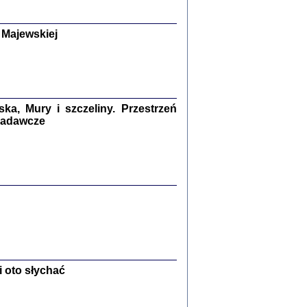
y Żydów w wybranych powiatach
okupowanej Polski
p Barbara Engelking, Jan Grabowski
 Majewskiej
Warszawa 2018
GA, ŻADNE KŁAMSTWO ...
a z warszawskiego getta
dler
,
oprac. i wstępem opatrzyła
Marta Janczewska
a, Mury i szczeliny. Przestrzeń
2018
 badawcze
Zagłada Żydów.
Studia i Materiały
nr 13, R. 2017
Warszawa 2017
 oto słychać
Ż PRZESZLI ...
sany w bunkrze (Żółkiew 1942-1944)
er
,
oprac. i wstępem opatrzyła Anna Wylegała