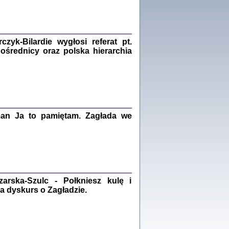
Zagłada Żydów.
Studia i Materiały
nr 18, R. 2022
Warszawa 2022
yk-Bilardie wygłosi referat pt.
pośrednicy oraz polska hierarchia
 iluzję, że żyjemy …
iętniki z Galicji Wschodniej
iszewa), Urman Jerzy Feliks, Strassler Szymon,
ndra Bańkowska
man Ja to pamiętam. Zagłada we
2
PAMIĘTNIK
Kalman Rotgeber
dra Bańkowska, wstęp Jacek Leociak
Warszawa 2021
rska-Szulc - Połkniesz kulę i
a dyskurs o Zagładzie.