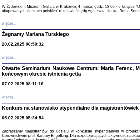
Warszawa 
W Żydowskim Muzeum Galicja w Krakowie, 4 marca, godz. 18.00 - o książce "Ot
okupowanych ziemiach polskich" rozmawiać będą Agnieszka Haska, Roma Sendyk
więcej...
Żegnamy Mariana Turskiego
20.02.2025 06:50:32
Zapisk
Tadeusz Obremski, opra
więcej...
Otwarte Seminarium Naukowe Centrum: Maria Ferenc, Mor
końcowym okresie istnienia getta
07.02.2025 08:11:16
więcej...
PO WOJNIE
Pisma Kopla
Konkurs na stanowisko stypendialne dla magistrantów/ek
Warszawie
oprac. i wst
05.02.2025 05:34:54
Warszawa 
Zapraszamy magistrantów do udziału w konkursie stypendialnym w proje
kierownictwem prof. Barbary Engelking. Dla rozpoczynających aktywność nauko