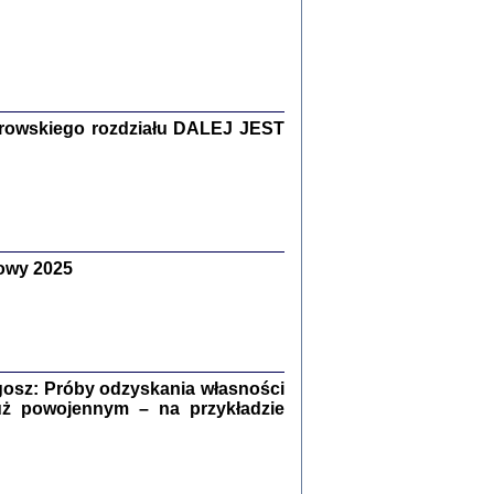
Zagłada Żydów.
Studia i Materiały
nr 15, R. 2019
Warszawa 2019
rowskiego rozdziału DALEJ JEST
owy 2025
ów.
iały
8
18
osz: Próby odzyskania własności
uż powojennym – na przykładzie