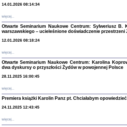
14.01.2026 08:14:34
Aryjs
więcej...
Sewek O
Otwarte Seminarium Naukowe Centrum: Sylweriusz B. K
warszawskiego – ucieleśnione doświadczenie przestrzeni
12.01.2026 08:18:24
więcej...
PISZĄC
Otwarte Seminarium Naukowe Centrum: Karolina Koprow
'z Dzie
dwa dyskursy o przyszłości Żydów w powojennej Polsce
Józef Zelkowicz, tłum.
28.11.2025 16:00:45
więcej...
Premiera książki Karolin Panz pt. Chciałabym opowiedzieć 
CZYTAJĄC GAZ
Dziennik pisa
24.11.2025 12:43:45
Jakub Hochbe
Warszawa 201
więcej...