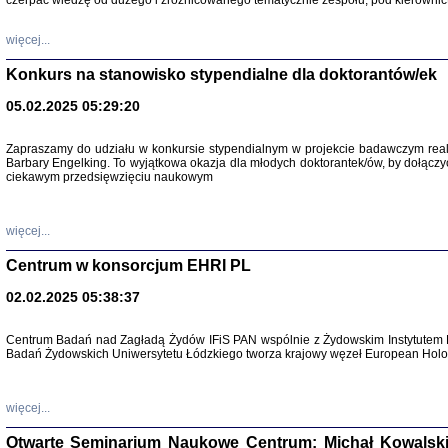
czerpać wiedzę od dużego i zróżnicowanego tematycznie zespołu, pod kierownic
więcej...
Konkurs na stanowisko stypendialne dla doktorantów/ek
05.02.2025 05:29:20
Zapraszamy do udziału w konkursie stypendialnym w projekcie badawczym rea
Barbary Engelking. To wyjątkowa okazja dla młodych doktorantek/ów, by dołączy
ciekawym przedsięwzięciu naukowym
SNY CHOCI
Okupacyjne 
Mazowieck
oprac. i ws
więcej...
Warszawa 
Centrum w konsorcjum EHRI PL
02.02.2025 05:38:37
Centrum Badań nad Zagładą Żydów IFiS PAN wspólnie z Żydowskim Instytutem 
Badań Żydowskich Uniwersytetu Łódzkiego tworza krajowy węzeł European Holoc
SZCZĘŚCIE JES
Losy kobiet ocalały
więcej...
Otwarte Seminarium Naukowe Centrum: Michał Kowalski, G