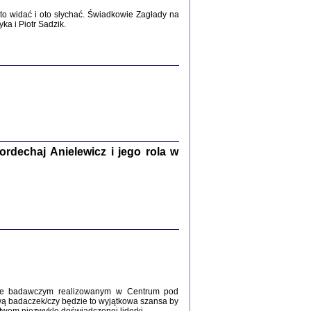
2017
o widać i oto słychać. Świadkowie Zagłady na
a i Piotr Sadzik.
WŚRÓD ZATRUTYCH NOŻY ...
i z getta i okupowanej Warszawy
c. i wstępem opatrzyła Agnieszka
Haska
Warszawa 2017
dechaj Anielewicz i jego rola w
, Z POMOCĄ BOŻĄ, JUŻ NIEBAWEM ...
 i Mirki Piżyców o życiu w getcie i okupowanej
ępem opatrzyła Barbara Engelking i Havi Dreifuss
2017
kcie badawczym realizowanym w Centrum pod
wą badaczek/czy będzie to wyjątkowa szansa by