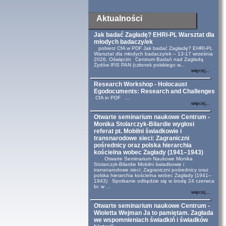
Aktualności
Jak badać Zagładę? EHRI-PL Warsztat dla
młodych badaczy/ek
pobierz CfA w PDF Jak badać Zagładę? EHRI-PL
Warsztat dla młodych badaczy/ek – 13-17 września
2026, Oświęcim Centrum Badań nad Zagładą
Żydów IFiS PAN (członek polskiego w...
więcej...
Research Workshop - Holocaust
Egodocuments: Research and Challenges
CfA in PDF ...
więcej...
Otwarte seminarium naukowe Centrum -
Monika Stolarczyk-Bilardie wygłosi
referat pt. Mobilni świadkowie i
transnarodowe sieci: Zagraniczni
pośrednicy oraz polska hierarchia
kościelna wobec Zagłady (1941–1943)
Otwarte Seminarium Naukowe Monika
Stolarczyk-Bilardie Mobilni świadkowie i
transnarodowe sieci: Zagraniczni pośrednicy oraz
polska hierarchia kościelna wobec Zagłady (1941–
1943) Spotkanie odbędzie się w środę 24 czerwca
br. w ...
więcej...
Otwarte seminarium naukowe Centrum -
Wioletta Wejman Ja to pamiętam. Zagłada
we wspomnieniach świadkiń i świadków