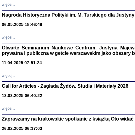
DALEJ JEST NOC. Los
więcej...
red. i wstę
Nagroda Historyczna Polityki im. M. Turskiego dla Justyny
06.05.2025 18:46:48
ŻADNA BLA
więcej...
Wspomnieni
Stanisław A
Otwarte Seminarium Naukowe Centrum: Justyna Majewsk
Warszawa 
prywatna i publiczna w getcie warszawskim jako obszary
11.04.2025 07:51:24
więcej...
Call for Articles - Zagłada Żydów. Studia i Materiały 2026
13.03.2025 06:40:22
więcej...
Zapraszamy na krakowskie spotkanie z książką Oto widać i
TYLEŚMY JU
Dziennik pi
26.02.2025 06:17:03
Clara Kram