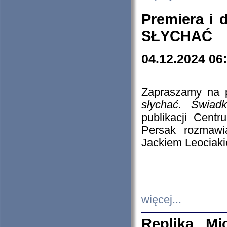
Premiera i
SŁYCHAĆ
04.12.2024 06
Zapraszamy na p
słychać. Świad
publikacji Cen
Persak rozmawi
Jackiem Leociaki
więcej...
Replika Mi