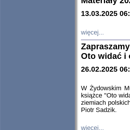
Materiały 20
13.03.2025 06
więcej...
Zapraszamy
Oto widać i
26.02.2025 06
W Żydowskim Muz
książce "Oto wid
ziemiach polski
Piotr Sadzik.
więcej...