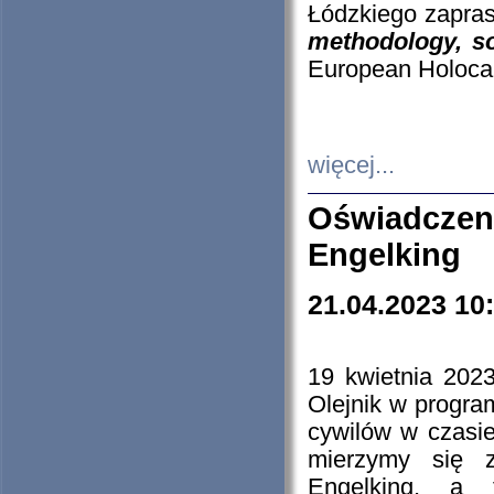
Łódzkiego zapras
methodology, so
European Holocau
więcej...
Oświadczen
Engelking
21.04.2023 10
19 kwietnia 2023
Olejnik w progra
cywilów w czasie
mierzymy się z
Engelking, a 