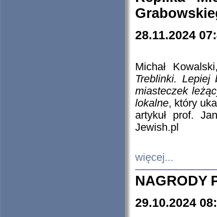
Grabowskieg
28.11.2024 07
Michał Kowalski
Treblinki. Lepie
miasteczek leżąc
lokalne
, który uk
artykuł prof. J
Jewish.pl
więcej...
NAGRODY P
29.10.2024 08