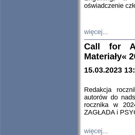
oświadczenie cz
więcej...
Call for A
Materiały« 
15.03.2023 13
Redakcja roczn
autorów do nads
rocznika w 202
ZAGŁADA i PS
więcej...