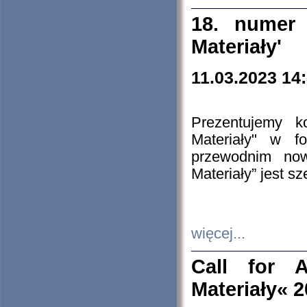
18. numer 
Materiały'
11.03.2023 14
Prezentujemy k
Materiały" w 
przewodnim now
Materiały” jest s
więcej...
Call for A
Materiały« 