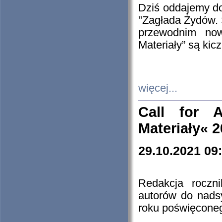
Dziś oddajemy 
"Zagłada Żydów. 
przewodnim now
Materiały” są kic
więcej...
Call for A
Materiały« 
29.10.2021 09
Redakcja roczn
autorów do nads
roku poświęcone