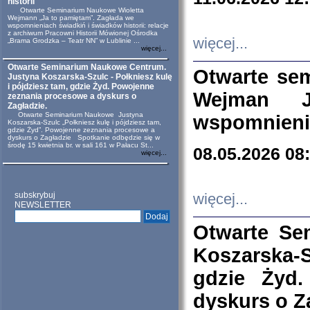
historii
Otwarte Seminarium Naukowe Wioletta
Wejmann „Ja to pamiętam”. Zagłada we
wspomnieniach świadkiń i świadków historii: relacje
z archiwum Pracowni Historii Mówionej Ośrodka
więcej...
„Brama Grodzka – Teatr NN” w Lublinie ...
więcej...
Otwarte Seminarium Naukowe Centrum.
Otwarte se
Justyna Koszarska-Szulc - Połkniesz kulę
i pójdziesz tam, gdzie Żyd. Powojenne
Wejman 
zeznania procesowe a dyskurs o
Zagładzie.
Otwarte Seminarium Naukowe Justyna
wspomnienia
Koszarska-Szulc „Połkniesz kulę i pójdziesz tam,
gdzie Żyd”. Powojenne zeznania procesowe a
dyskurs o Zagładzie Spotkanie odbędzie się w
środę 15 kwietnia br. w sali 161 w Pałacu St...
08.05.2026 08
więcej...
subskrybuj
więcej...
NEWSLETTER
Otwarte Se
Koszarska-S
gdzie Żyd
dyskurs o Z