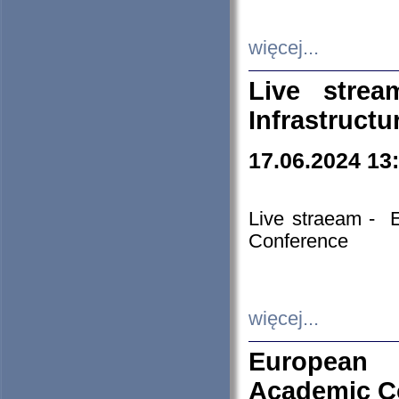
więcej...
Live stre
Infrastruct
17.06.2024 13
Live straeam - 
Conference
więcej...
European H
Academic C