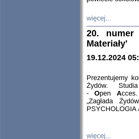
więcej...
20. numer 
Materiały'
19.12.2024 05
Prezentujemy kol
Żydów. Stud
-
O
pen
A
cces
„Zagłada Żydów
PSYCHOLOGIA 
więcej...