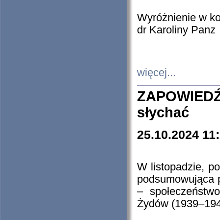
Wyróżnienie w k
dr Karoliny Panz
więcej...
ZAPOWIEDŹ
słychać
25.10.2024 11
W listopadzie, p
podsumowująca p
– społeczeństw
Żydów (1939–194