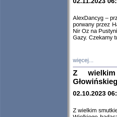
02.11.2023 06
AlexDancyg – przy
porwany przez H
Nir Oz na Pustyn
Gazy. Czekamy tu
więcej...
Z wielki
Głowińskie
02.10.2023 06
Z wielkim smutki