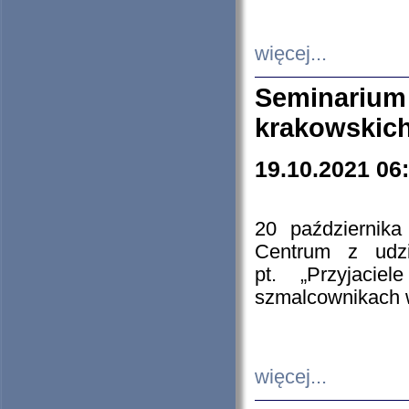
więcej...
Seminarium
krakowskich
19.10.2021 06
20 październik
Centrum z udzia
pt. „Przyjacie
szmalcownikach
więcej...