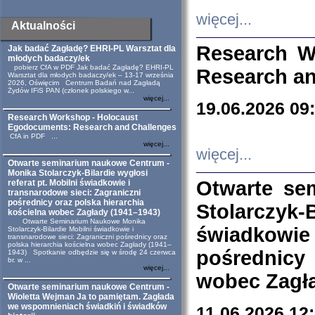
więcej...
Aktualności
Research W
Jak badać Zagładę? EHRI-PL Warsztat dla
młodych badaczy/ek
pobierz CfA w PDF Jak badać Zagładę? EHRI-PL
Research an
Warsztat dla młodych badaczy/ek – 13-17 września
2026, Oświęcim Centrum Badań nad Zagładą
Żydów IFiS PAN (członek polskiego w...
więcej...
19.06.2026 09
Research Workshop - Holocaust
Egodocuments: Research and Challenges
CfA in PDF ...
więcej...
więcej...
Otwarte seminarium naukowe Centrum -
Monika Stolarczyk-Bilardie wygłosi
Otwarte se
referat pt. Mobilni świadkowie i
transnarodowe sieci: Zagraniczni
pośrednicy oraz polska hierarchia
Stolarczyk-
kościelna wobec Zagłady (1941–1943)
Otwarte Seminarium Naukowe Monika
świadkowie
Stolarczyk-Bilardie Mobilni świadkowie i
transnarodowe sieci: Zagraniczni pośrednicy oraz
polska hierarchia kościelna wobec Zagłady (1941–
pośrednicy
1943) Spotkanie odbędzie się w środę 24 czerwca
br. w ...
więcej...
wobec Zagła
Otwarte seminarium naukowe Centrum -
Wioletta Wejman Ja to pamiętam. Zagłada
we wspomnieniach świadkiń i świadków
11.06.2026 12