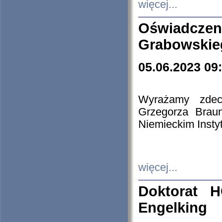
więcej...
Oświadczen
Grabowskie
05.06.2023 09
Wyrażamy zdecy
Grzegorza Brau
Niemieckim Insty
więcej...
Doktorat H
Engelking