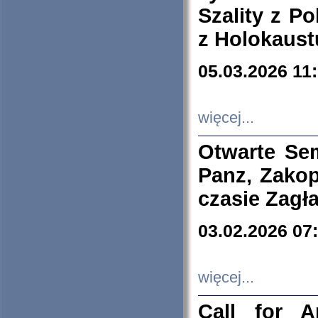
Szality z Po
z Holokaust
05.03.2026 11
więcej...
Otwarte Se
Panz, Zakop
czasie Zagł
03.02.2026 07
więcej...
Call for A