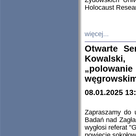
Żydowskich Uniw
Holocaust Resear
więcej...
Otwarte Se
Kowalski, 
„polowanie
węgrowskim.
08.01.2025 13
Zapraszamy do 
Badań nad Zagła
wygłosi referat "
powiecie sokołow