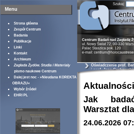
Szukaj:
Menu
Strona główna
Zespół Centrum
Badania
Centrum Badań nad Zagładą 
Publikacje
ul. Nowy Świat 72, 00-330 War
Linki
Palac Staszica pok. 120
e-mail: centrum@holocaustrese
Kontakt
Archiwum
Oświadczenie prof. Ba
Zagłada Żydów. Studia i Materiały
i prof. Jana Grabowski
pismo naukowe Centrum
Dalej jest noc - »Nieudana KOREKTA
Aktualnośc
OBRAZU«
Wybór źródeł
EHRI PL
Jak bada
Warsztat dl
24.06.2026 07