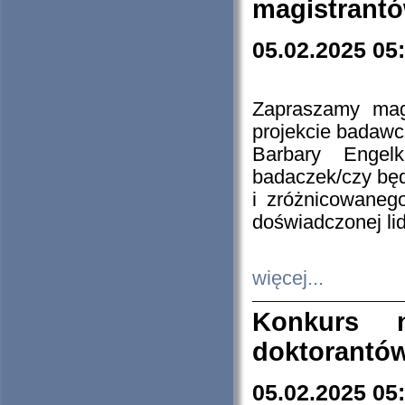
magistrantó
05.02.2025 05
Zapraszamy mag
projekcie badaw
Barbary Engel
badaczek/czy będ
i zróżnicowaneg
doświadczonej lid
więcej...
Konkurs n
doktorantó
05.02.2025 05