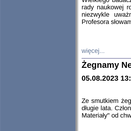
Wielkiego badacz
rady naukowej ro
niezwykle uważn
Profesora słowam
więcej...
Żegnamy Ne
05.08.2023 13
Ze smutkiem żeg
długie lata. Czł
Materiały" od chw