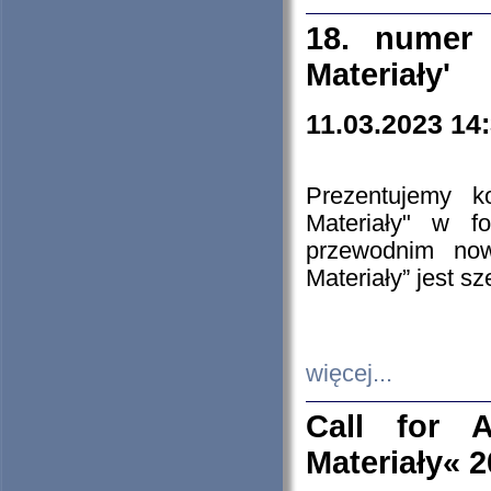
18. numer 
Materiały'
11.03.2023 14
Prezentujemy k
Materiały" w 
przewodnim now
Materiały” jest s
więcej...
Call for A
Materiały« 