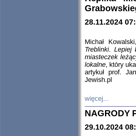
Grabowskieg
28.11.2024 07
Michał Kowalski
Treblinki. Lepie
miasteczek leżąc
lokalne
, który uk
artykuł prof. J
Jewish.pl
więcej...
NAGRODY P
29.10.2024 08