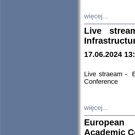
więcej...
Live stre
Infrastruct
17.06.2024 13
Live straeam - 
Conference
więcej...
European H
Academic C