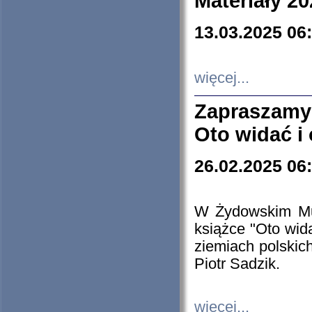
Materiały 20
13.03.2025 06
więcej...
Zapraszamy
Oto widać i
26.02.2025 06
W Żydowskim Muz
książce "Oto wid
ziemiach polski
Piotr Sadzik.
więcej...