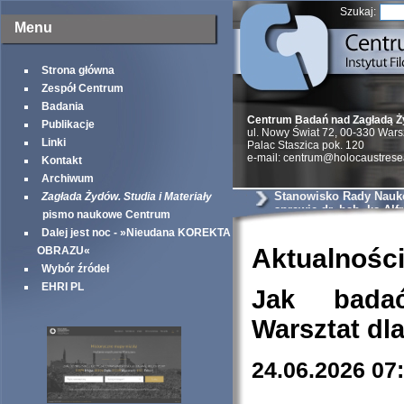
Szukaj:
Menu
Strona główna
Zespół Centrum
Badania
Centrum Badań nad Zagładą 
Publikacje
ul. Nowy Świat 72, 00-330 War
Linki
Palac Staszica pok. 120
e-mail: centrum@holocaustrese
Kontakt
Archiwum
Stanowisko Rady Nauk
Zagłada Żydów. Studia i Materiały
sprawie dr. hab. ks Alf
pismo naukowe Centrum
Wierzbickiego
Dalej jest noc - »Nieudana KOREKTA
Aktualnośc
OBRAZU«
Wybór źródeł
EHRI PL
Jak bada
Warsztat dl
24.06.2026 07