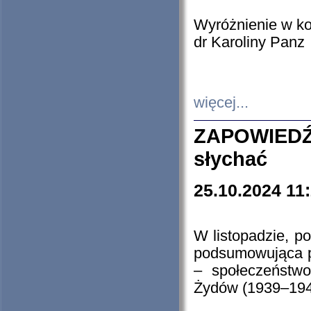
Wyróżnienie w k
dr Karoliny Panz
więcej...
ZAPOWIEDŹ
słychać
25.10.2024 11
W listopadzie, p
podsumowująca p
– społeczeństw
Żydów (1939–194