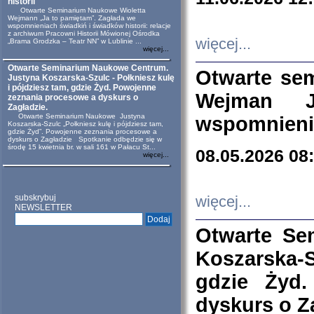
historii
Otwarte Seminarium Naukowe Wioletta
Wejmann „Ja to pamiętam”. Zagłada we
wspomnieniach świadkiń i świadków historii: relacje
z archiwum Pracowni Historii Mówionej Ośrodka
więcej...
„Brama Grodzka – Teatr NN” w Lublinie ...
więcej...
Otwarte Seminarium Naukowe Centrum.
Otwarte se
Justyna Koszarska-Szulc - Połkniesz kulę
i pójdziesz tam, gdzie Żyd. Powojenne
Wejman 
zeznania procesowe a dyskurs o
Zagładzie.
Otwarte Seminarium Naukowe Justyna
wspomnienia
Koszarska-Szulc „Połkniesz kulę i pójdziesz tam,
gdzie Żyd”. Powojenne zeznania procesowe a
dyskurs o Zagładzie Spotkanie odbędzie się w
środę 15 kwietnia br. w sali 161 w Pałacu St...
08.05.2026 08
więcej...
subskrybuj
więcej...
NEWSLETTER
Otwarte Se
Koszarska-S
gdzie Żyd
dyskurs o Z