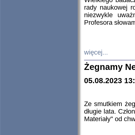
Wielkiego badacz
rady naukowej ro
niezwykle uważn
Profesora słowam
więcej...
Żegnamy Ne
05.08.2023 13
Ze smutkiem żeg
długie lata. Czł
Materiały" od chw