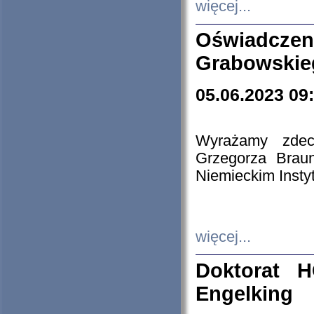
więcej...
Oświadczen
Grabowskie
05.06.2023 09
Wyrażamy zdecy
Grzegorza Brau
Niemieckim Insty
więcej...
Doktorat H
Engelking