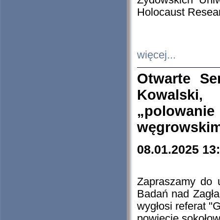
Żydowskich Uniw
Holocaust Resear
więcej...
Otwarte Se
Kowalski, 
„polowanie
węgrowskim.
08.01.2025 13
Zapraszamy do 
Badań nad Zagła
wygłosi referat "
powiecie sokołow