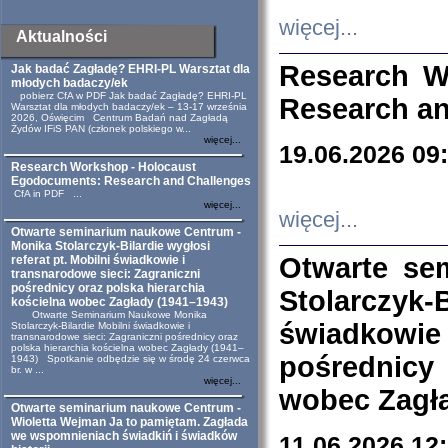
więcej...
Aktualności
Research W
Jak badać Zagładę? EHRI-PL Warsztat dla
młodych badaczy/ek
pobierz CfA w PDF Jak badać Zagładę? EHRI-PL
Research an
Warsztat dla młodych badaczy/ek – 13-17 września
2026, Oświęcim Centrum Badań nad Zagładą
Żydów IFiS PAN (członek polskiego w...
więcej...
19.06.2026 09
Research Workshop - Holocaust
Egodocuments: Research and Challenges
CfA in PDF ...
więcej...
więcej...
Otwarte seminarium naukowe Centrum -
Monika Stolarczyk-Bilardie wygłosi
Otwarte se
referat pt. Mobilni świadkowie i
transnarodowe sieci: Zagraniczni
pośrednicy oraz polska hierarchia
Stolarczyk-
kościelna wobec Zagłady (1941–1943)
Otwarte Seminarium Naukowe Monika
świadkowie
Stolarczyk-Bilardie Mobilni świadkowie i
transnarodowe sieci: Zagraniczni pośrednicy oraz
polska hierarchia kościelna wobec Zagłady (1941–
pośrednicy
1943) Spotkanie odbędzie się w środę 24 czerwca
br. w ...
więcej...
wobec Zagła
Otwarte seminarium naukowe Centrum -
Wioletta Wejman Ja to pamiętam. Zagłada
we wspomnieniach świadkiń i świadków
11.06.2026 12