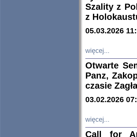
Szality z Po
z Holokaust
05.03.2026 11
więcej...
Otwarte Se
Panz, Zakop
czasie Zagł
03.02.2026 07
więcej...
Call for A