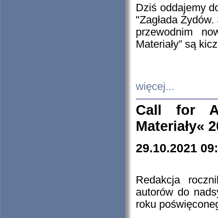
Dziś oddajemy 
"Zagłada Żydów. 
przewodnim now
Materiały” są kic
więcej...
Call for A
Materiały« 
29.10.2021 09
Redakcja roczn
autorów do nads
roku poświęcone