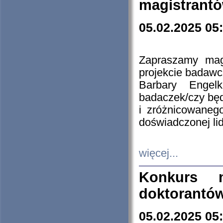
magistrantó
05.02.2025 05
Zapraszamy mag
projekcie badaw
Barbary Engel
badaczek/czy będ
i zróżnicowaneg
doświadczonej lid
więcej...
Konkurs n
doktorantó
05.02.2025 05