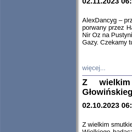
02.11.2023 06
AlexDancyg – przy
porwany przez H
Nir Oz na Pustyn
Gazy. Czekamy tu
więcej...
Z wielki
Głowińskie
02.10.2023 06
Z wielkim smutki