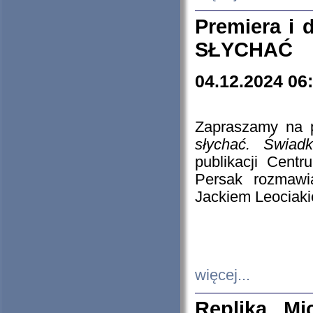
Premiera i
SŁYCHAĆ
04.12.2024 06
Zapraszamy na p
słychać. Świad
publikacji Cen
Persak rozmawi
Jackiem Leociaki
więcej...
Replika Mi