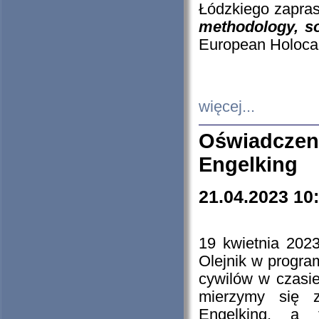
Łódzkiego zapras
methodology, so
European Holocau
więcej...
Oświadczen
Engelking
21.04.2023 10
19 kwietnia 2023
Olejnik w progra
cywilów w czasie
mierzymy się z
Engelking, a 