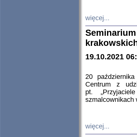
więcej...
Seminarium
krakowskich
19.10.2021 06
20 październik
Centrum z udzia
pt. „Przyjacie
szmalcownikach
więcej...