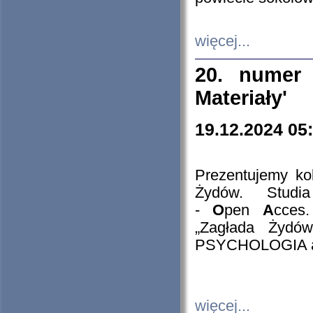
więcej...
20. numer 
Materiały'
19.12.2024 05
Prezentujemy kol
Żydów. Stud
-
O
pen
A
cces
„Zagłada Żydów
PSYCHOLOGIA 
więcej...