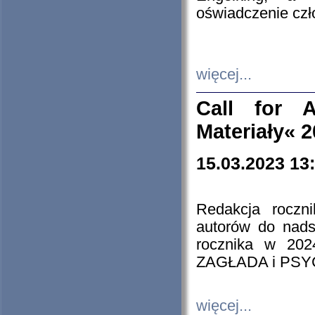
oświadczenie cz
więcej...
Call for A
Materiały« 
15.03.2023 13
Redakcja roczn
autorów do nads
rocznika w 202
ZAGŁADA i PS
więcej...