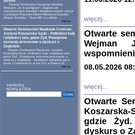
historii
Otwarte Seminarium Naukowe Wioletta
Wejmann „Ja to pamiętam”. Zagłada we
wspomnieniach świadkiń i świadków historii: relacje
z archiwum Pracowni Historii Mówionej Ośrodka
więcej...
„Brama Grodzka – Teatr NN” w Lublinie ...
więcej...
Otwarte Seminarium Naukowe Centrum.
Otwarte se
Justyna Koszarska-Szulc - Połkniesz kulę
i pójdziesz tam, gdzie Żyd. Powojenne
Wejman 
zeznania procesowe a dyskurs o
Zagładzie.
Otwarte Seminarium Naukowe Justyna
wspomnienia
Koszarska-Szulc „Połkniesz kulę i pójdziesz tam,
gdzie Żyd”. Powojenne zeznania procesowe a
dyskurs o Zagładzie Spotkanie odbędzie się w
środę 15 kwietnia br. w sali 161 w Pałacu St...
08.05.2026 08
więcej...
subskrybuj
więcej...
NEWSLETTER
Otwarte Se
Koszarska-S
gdzie Żyd
dyskurs o Z