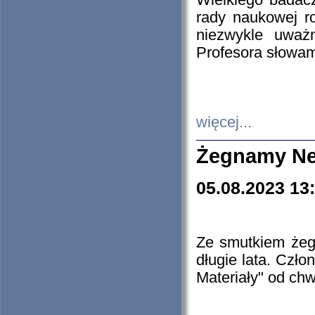
Wielkiego badacz
rady naukowej ro
niezwykle uważn
Profesora słowam
więcej...
Żegnamy Ne
05.08.2023 13
Ze smutkiem żeg
długie lata. Czł
Materiały" od chw