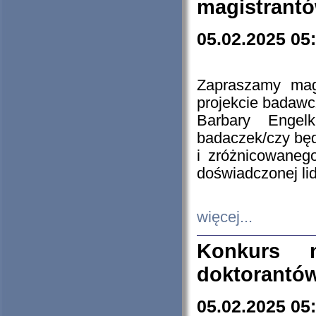
magistrantó
05.02.2025 05
Zapraszamy mag
projekcie badaw
Barbary Engel
badaczek/czy będ
i zróżnicowaneg
doświadczonej lid
więcej...
Konkurs n
doktorantó
05.02.2025 05