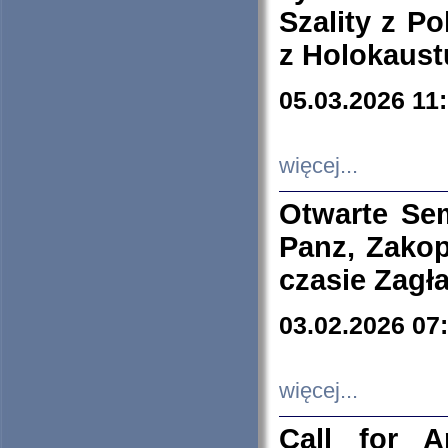
Szality z Po
z Holokaust
05.03.2026 11
więcej...
Otwarte Se
Panz, Zakop
czasie Zagł
03.02.2026 07
więcej...
Call for A