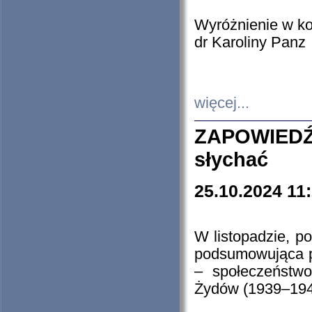
Wyróżnienie w k
dr Karoliny Panz
więcej...
ZAPOWIEDŹ
słychać
25.10.2024 11
W listopadzie, p
podsumowująca p
– społeczeństw
Żydów (1939–194