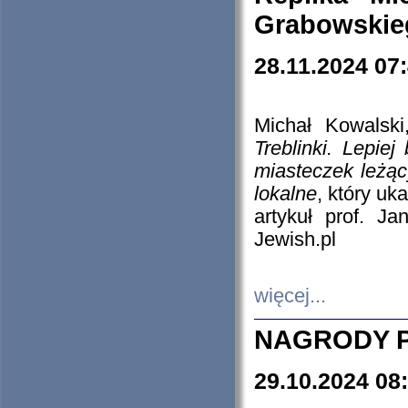
Grabowskieg
28.11.2024 07
Michał Kowalski
Treblinki. Lepie
miasteczek leżąc
lokalne
, który uk
artykuł prof. J
Jewish.pl
więcej...
NAGRODY P
29.10.2024 08