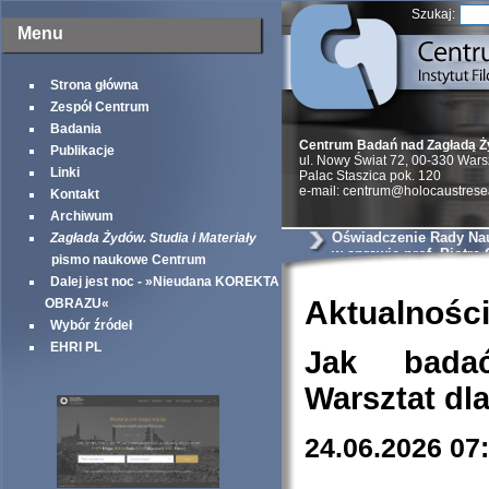
Szukaj:
Menu
Strona główna
Zespół Centrum
Badania
Centrum Badań nad Zagładą 
Publikacje
ul. Nowy Świat 72, 00-330 War
Linki
Palac Staszica pok. 120
e-mail: centrum@holocaustrese
Kontakt
Archiwum
Oświadczenie Rady Na
Zagłada Żydów. Studia i Materiały
w sprawie prof. Piotra
pismo naukowe Centrum
Dalej jest noc - »Nieudana KOREKTA
Aktualnośc
OBRAZU«
Wybór źródeł
EHRI PL
Jak bada
Warsztat dl
24.06.2026 07