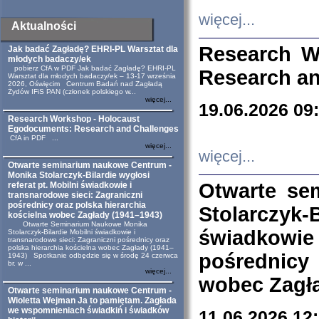
więcej...
Aktualności
Research W
Jak badać Zagładę? EHRI-PL Warsztat dla
młodych badaczy/ek
pobierz CfA w PDF Jak badać Zagładę? EHRI-PL
Research an
Warsztat dla młodych badaczy/ek – 13-17 września
2026, Oświęcim Centrum Badań nad Zagładą
Żydów IFiS PAN (członek polskiego w...
więcej...
19.06.2026 09
Research Workshop - Holocaust
Egodocuments: Research and Challenges
CfA in PDF ...
więcej...
więcej...
Otwarte seminarium naukowe Centrum -
Monika Stolarczyk-Bilardie wygłosi
Otwarte se
referat pt. Mobilni świadkowie i
transnarodowe sieci: Zagraniczni
pośrednicy oraz polska hierarchia
Stolarczyk-
kościelna wobec Zagłady (1941–1943)
Otwarte Seminarium Naukowe Monika
świadkowie
Stolarczyk-Bilardie Mobilni świadkowie i
transnarodowe sieci: Zagraniczni pośrednicy oraz
polska hierarchia kościelna wobec Zagłady (1941–
pośrednicy
1943) Spotkanie odbędzie się w środę 24 czerwca
br. w ...
więcej...
wobec Zagła
Otwarte seminarium naukowe Centrum -
Wioletta Wejman Ja to pamiętam. Zagłada
we wspomnieniach świadkiń i świadków
11.06.2026 12