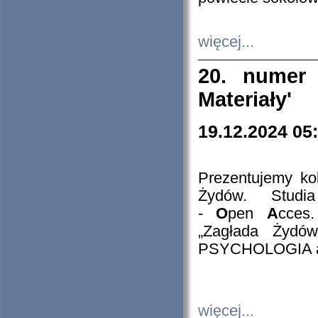
więcej...
20. numer 
Materiały'
19.12.2024 05
Prezentujemy kol
Żydów. Stud
-
O
pen
A
cces
„Zagłada Żydów
PSYCHOLOGIA 
więcej...