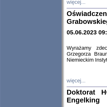
więcej...
Oświadczen
Grabowskie
05.06.2023 09
Wyrażamy zdecy
Grzegorza Brau
Niemieckim Insty
więcej...
Doktorat H
Engelking