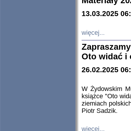
Materiały 20
13.03.2025 06
więcej...
Zapraszamy
Oto widać i
26.02.2025 06
W Żydowskim Muz
książce "Oto wid
ziemiach polski
Piotr Sadzik.
więcej...