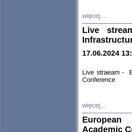
więcej...
Live stre
Infrastruct
17.06.2024 13
Live straeam - 
Conference
więcej...
European H
Academic C