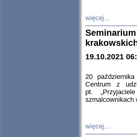
więcej...
Seminarium
krakowskich
19.10.2021 06
20 październik
Centrum z udzia
pt. „Przyjacie
szmalcownikach
więcej...