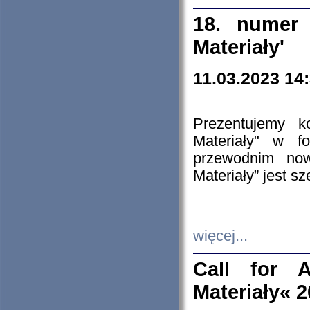
18. numer 
Materiały'
11.03.2023 14
Prezentujemy k
Materiały" w 
przewodnim now
Materiały” jest s
więcej...
Call for A
Materiały« 