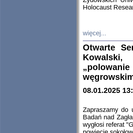
Żydowskich Uniw
Holocaust Resear
więcej...
Otwarte Se
Kowalski, 
„polowanie
węgrowskim.
08.01.2025 13
Zapraszamy do 
Badań nad Zagła
wygłosi referat "
powiecie sokołow