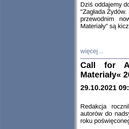
Dziś oddajemy 
"Zagłada Żydów. 
przewodnim now
Materiały” są kic
więcej...
Call for A
Materiały« 
29.10.2021 09
Redakcja roczn
autorów do nads
roku poświęcone