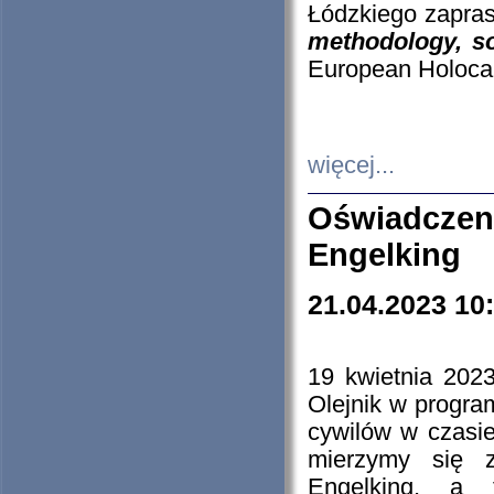
Łódzkiego zapras
methodology, so
European Holocau
więcej...
Oświadczen
Engelking
21.04.2023 10
19 kwietnia 2023
Olejnik w progra
cywilów w czasie
mierzymy się z
Engelking, a 