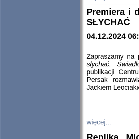
Premiera i
SŁYCHAĆ
04.12.2024 06
Zapraszamy na p
słychać. Świad
publikacji Cen
Persak rozmawi
Jackiem Leociaki
więcej...
Replika Mi