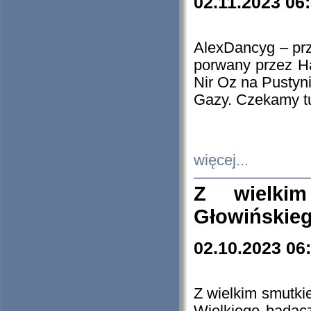
02.11.2023 06
AlexDancyg – przy
porwany przez H
Nir Oz na Pustyn
Gazy. Czekamy tu
więcej...
Z wielki
Głowińskie
02.10.2023 06
Z wielkim smutki