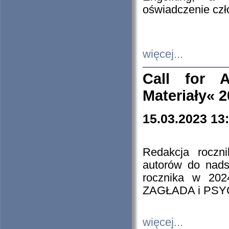
oświadczenie cz
więcej...
Call for A
Materiały« 
15.03.2023 13
Redakcja roczn
autorów do nads
rocznika w 202
ZAGŁADA i PS
więcej...