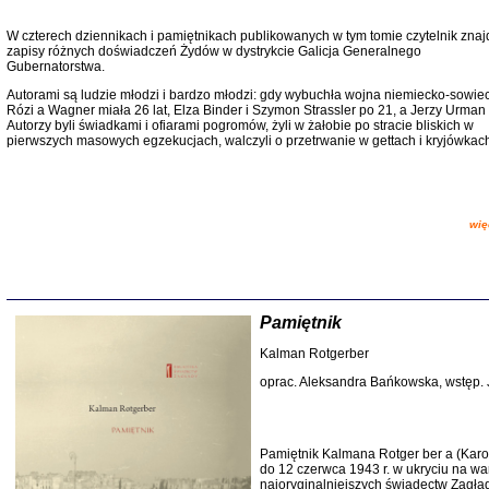
W czterech dziennikach i pamiętnikach publikowanych w tym tomie czytelnik znaj
zapisy różnych doświadczeń Żydów w dystrykcie Galicja Generalnego
Gubernatorstwa.
Autorami są ludzie młodzi i bardzo młodzi: gdy wybuchła wojna niemiecko-sowie
Rózi a Wagner miała 26 lat, Elza Binder i Szymon Strassler po 21, a Jerzy Urman 
Autorzy byli świadkami i ofiarami pogromów, żyli w żałobie po stracie bliskich w
pierwszych masowych egzekucjach, walczyli o przetrwanie w gettach i kryjówkach
więc
SNY CHOCI
Okupacyjne 
Mazowieck
oprac. i ws
Warszawa 
P
amiętnik
Kalman Rotgerber
oprac. Aleksandra Bańkowska, wstęp. 
Pamiętnik Kalmana Rotger ber a (Karol
do 12 czerwca 1943 r. w ukryciu na wa
najoryginalniejszych świadectw Zagłady.