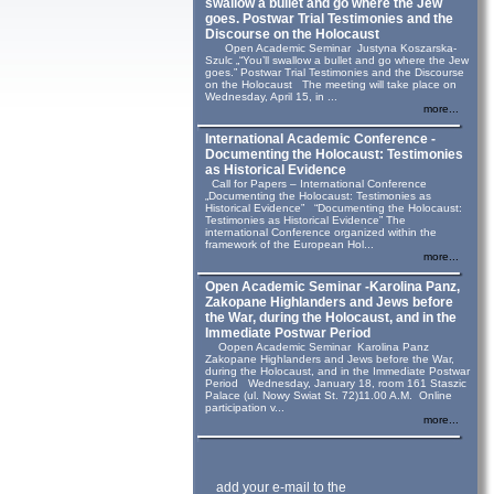
swallow a bullet and go where the Jew
goes. Postwar Trial Testimonies and the
Discourse on the Holocaust
Open Academic Seminar Justyna Koszarska-
Szulc „“You’ll swallow a bullet and go where the Jew
goes.” Postwar Trial Testimonies and the Discourse
on the Holocaust The meeting will take place on
Wednesday, April 15, in ...
more...
International Academic Conference -
Documenting the Holocaust: Testimonies
as Historical Evidence
Call for Papers – International Conference
„Documenting the Holocaust: Testimonies as
Historical Evidence” “Documenting the Holocaust:
Testimonies as Historical Evidence” The
international Conference organized within the
framework of the European Hol...
more...
Open Academic Seminar -Karolina Panz,
Zakopane Highlanders and Jews before
the War, during the Holocaust, and in the
Immediate Postwar Period
Oopen Academic Seminar Karolina Panz
Zakopane Highlanders and Jews before the War,
during the Holocaust, and in the Immediate Postwar
Period Wednesday, January 18, room 161 Staszic
Palace (ul. Nowy Swiat St. 72)11.00 A.M. Online
participation v...
more...
add your e-mail to the