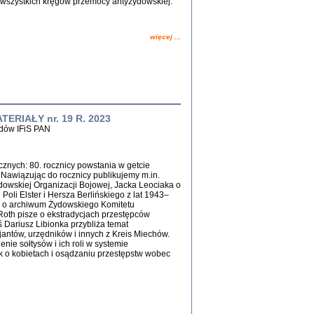
li wszystkich kręgów przemocy antyżydowskiej.
więcej ...
y Żydów w wybranych powiatach
okupowanej Polski
p Barbara Engelking, Jan Grabowski
Warszawa 2018
ERIAŁY nr. 19 R. 2023
dów IFiS PAN
znych: 80. rocznicy powstania w getcie
Nawiązując do rocznicy publikujemy m.in.
dowskiej Organizacji Bojowej, Jacka Leociaka o
Poli Elster i Hersza Berlińskiego z lat 1943–
 o archiwum Żydowskiego Komitetu
oth pisze o ekstradycjach przestępców
GA, ŻADNE KŁAMSTWO ...
 Dariusz Libionka przybliża temat
a z warszawskiego getta
ntów, urzędników i innych z Kreis Miechów.
dler
,
oprac. i wstępem opatrzyła
Marta Janczewska
nie sołtysów i ich roli w systemie
2018
 o kobietach i osądzaniu przestępstw wobec