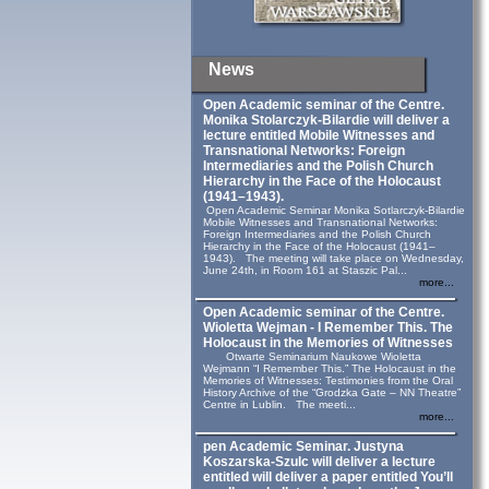
News
Open Academic seminar of the Centre.
Monika Stolarczyk‑Bilardie will deliver a
lecture entitled Mobile Witnesses and
Transnational Networks: Foreign
Intermediaries and the Polish Church
Hierarchy in the Face of the Holocaust
(1941–1943).
Open Academic Seminar Monika Sotlarczyk-Bilardie
Mobile Witnesses and Transnational Networks:
Foreign Intermediaries and the Polish Church
Hierarchy in the Face of the Holocaust (1941–
1943). The meeting will take place on Wednesday,
June 24th, in Room 161 at Staszic Pal...
more...
Open Academic seminar of the Centre.
Wioletta Wejman - I Remember This. The
Holocaust in the Memories of Witnesses
Otwarte Seminarium Naukowe Wioletta
Wejmann “I Remember This.” The Holocaust in the
Memories of Witnesses: Testimonies from the Oral
History Archive of the “Grodzka Gate – NN Theatre”
Centre in Lublin. The meeti...
more...
pen Academic Seminar. Justyna
Koszarska-Szulc will deliver a lecture
entitled will deliver a paper entitled You’ll