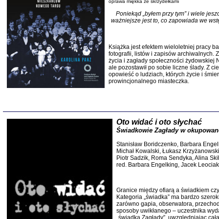
oprac. Aleksan
oprawa miękka ze skrzydełkami
Poniekąd „byłem przy tym” i wiele jes
ważniejsze jest to, co zapowiada we wstę
Książka jest efektem wieloletniej pracy 
fotografii, listów i zapisów archiwalnych
Zagłada Żyd
życia i zagłady społeczności żydowskiej N
Studia i Mater
ale pozostawił po sobie liczne ślady. Z 
nr 17, R. 202
opowieść o ludziach, których życie i śmie
Warszawa 20
prowincjonalnego miasteczka.
Oto widać i oto słychać
Świadkowie Zagłady w okupowane
NIE WIEMY CO PRZY
Dziennik p
Stanisław Boridczenko, Barbara Engel
Moszek Baum, oprac. Barb
Michał Kowalski, Łukasz Krzyżanowski,
Piotr Sadzik, Roma Sendyka, Alina Sk
red. Barbara Engelking, Jacek Leociak,
Granice między ofiarą a świadkiem cz
Kategoria „świadka” ma bardzo szerok
zarówno gapia, obserwatora, przechodn
sposoby uwikłanego – uczestnika wyda
Zagłada Żyd
„świadka Zagłady”, uwzględniając całą