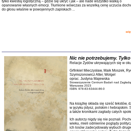
tylko kwestią logistyczną – gdzie się ukryć i jak – ale nade wszystko walką o
opanowanie własnych emocji. Tłumione wówczas za wszelką cenę uczucia doch
CZYTAJĄC GAZ
do głosu właśnie w powojennych zapiskach ...
Dziennik pisa
Jakub Hochbe
Warszawa 201
więc
Nic nie potrzebujemy. Tylko
Relacje Żydów ukrywających się w ok
Grfinkiel Mieczysław, Maik Moszek, Ry
Szymszonowicz Alter, Wolgel
oprac. Justyna Majewska
Stowarzyszenie Centrum Badań nad Zagład
Warszawa 2023
ISBN:
978-83-63444-86-0
Na książkę składa się sześć tekstów, d
w języku jidysz, polskim i hebrajskim
Zagłada Żyd
a także kronikami zagłady całych społ
Studia i Mater
nr 14, R. 201
Ich autorzy nigdy się nie poznali. Poc
Warszawa 20
wieku, mieli odmienne poglądy politycz
ich losów zadecydowały wybuch drugie