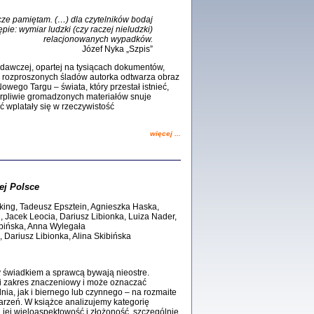
dra Bańkowska, wstęp Jacek Leociak
Warszawa 2021
zcze pamiętam. (…) dla czytelników bodaj
pie: wymiar ludzki (czy raczej nieludzki)
relacjonowanych wypadków.
Józef Nyka „Szpis”
badawczej, opartej na tysiącach dokumentów,
. Z rozproszonych śladów autorka odtwarza obraz
ów.
owego Targu – świata, który przestał istnieć,
iały
cierpliwie gromadzonych materiałów snuje
1
rć wplatały się w rzeczywistość
21
więcej ...
j Polsce
NIESIE NAM KOLEJNA GODZINA ...
isany w ukryciu w latach 1943-1944
king, Tadeusz Epsztein, Agnieszka Haska,
ara Engelking, tłum. z jidysz Monika
 Jacek Leocia, Dariusz Libionka, Luiza Nader,
Polit
ibińska, Anna Wylegała
Warszawa 2020
 Dariusz Libionka, Alina Skibińska
y świadkiem a sprawcą bywają nieostre.
i zakres znaczeniowy i może oznaczać
ia, jak i biernego lub czynnego – na rozmaite
rzeń. W książce analizujemy kategorię
ów.
 jej wieloaspektowość i złożoność, szczególnie