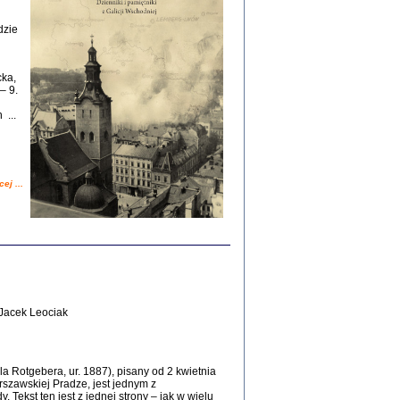
Zagłada Żydów.
Studia i Materiały
nr 12, R. 2016
dzie
Warszawa 2016
cka,
– 9.
 ...
ej ...
AŻ MAMY WSPANIAŁE ...
dzienniki Żydów z okolic Mińska
iego
tępem opatrzyła Barbara Engelking
2016
Jacek Leociak
a Rotgebera, ur. 1887), pisany od 2 kwietnia
rszawskiej Pradze, jest jednym z
 Tekst ten jest z jednej strony – jak w wielu