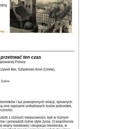
odzą
ETĘ NIEMIECKĄ ...
ny w ukryciu w Warszawie w latach 1943-1944
rg
,
oprac. i wstępem opatrzyła
Barbara Engelking
9
ej ...
Zagłada Żydów.
Studia i Materiały
 przetrwać ten czas
nr 15, R. 2019
upowanej Polsce
Warszawa 2019
czywół Ber, Sztarkman Aron (Urełe),
ą Żydów
zienników i tuż powojennych relacji, spisanych
. Są one zapisami unikatowych losów jednostek,
ów.
eczności.
iały
8
hodzili z różnych miejscowości, byli w różnym
18
ne i prowadzili różne style życia. O wspólnocie
j wojny światowej i okupacja niemiecka, w