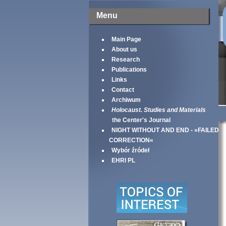
Menu
Main Page
About us
Research
Publications
Links
Contact
Archiwum
Holocaust. Studies and Materials
the Center's Journal
NIGHT WITHOUT AND END - »FAILED
CORRECTION«
Wybór źródeł
EHRI PL