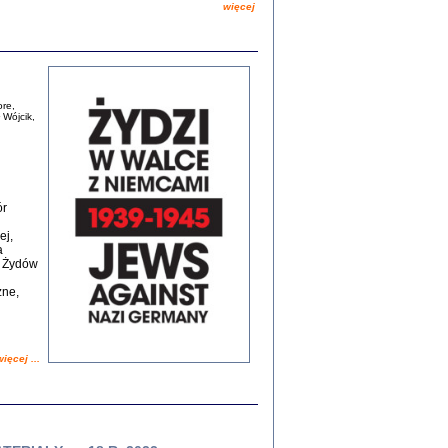
więcej
Zagłada Żydów.
Studia i Materiały
nr 13, R. 2017
Warszawa 2017
re,
 Wójcik,
ór
ej,
a
Ż PRZESZLI ...
z Żydów
sany w bunkrze (Żółkiew 1942-1944)
er
,
oprac. i wstępem opatrzyła Anna Wylegała
żne,
2017
ięcej ...