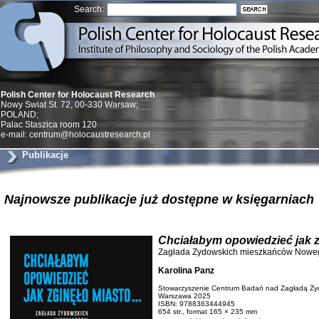
Search:
Polish Center for Holocaust Research
Nowy Swiat St. 72, 00-330 Warsaw;
POLAND;
Palac Staszica room 120
e-mail: centrum@holocaustresearch.pl
Publikacje
Znowu mieliśmy
Najnowsze publikacje już dostępne w księgarniach .
Dzienniki i pam
Binder Elza (El
Wagner Rózia
oprac. Aleksa
Chciałabym opowiedzieć jak zg
Warszawa 202
Zagłada Zydowskich mieszkańców Nowe
Karolina Panz
Stowarzyszenie Centrum Badań nad Zagładą Ż
Warszawa 2025
ISBN:
9788363444945
654 str., format 165 × 235 mm