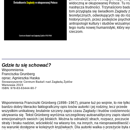
Studia i Mater
widoczną w okupowanej Polsce. Tu rozr
nr 16, R. 202
nastręcza trudności. Trzynaścioro bada
Warszawa 20
tom przygląda się świadkom Zagłady z
teoretycznych, odwołujących się do róż
historycznych, przez podejście psychol
antropologii kultury i studiów wizualnyc
tego nurtu nowej humanistyki, który wy
rzeczom.
Aryjs
Sewek O
Gdzie tu się schować?
Wspomnienia
Franciszka Grunberg
oprac. Agnieszka Haska
Stowarzyszenie Centrum Badań nad Zagładą Żydów
Warszawa 2023
ISBN:
978-83-63444-90-7
PISZĄC
'z Dzie
Wspomnienia Franciszki Grünberg (1898–1967), pisane tuż po wojnie, to nie tylk
Józef Zelkowicz, tłum.
bardzo dobry literacko faktograficzny opis losów autorki i jej rodziny, lecz przede
wszystkim unikatowy, brutalnie szczery zapis czasu Zagłady i trudów codziennośc
ukrywania się. Tekst Grünberg wyróżnia szczegółowy autoanalityczny zapis stan
emocjonalnych swoich i jej bliskich. Można tu odnaleźć strach, rozpacz, poczucie
straty i braku nadziei, wściekłość na własny los, na innych, na niesprawiedliwość 
na warunki dostępne w kolejnych kryjówkach. Dla autorki walka o przeżycie była 