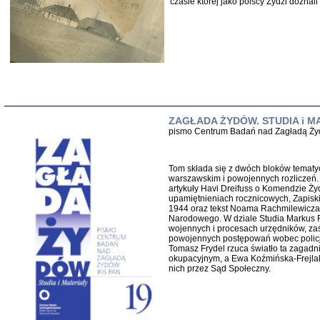
czasie której jako polscy Żydzi dozna
DALEJ JEST NOC. Los
red. i wstę
ZAGŁADA ŻYDÓW. STUDIA i MAT
pismo Centrum Badań nad Zagładą Ży
Tom składa się z dwóch bloków tematyc
warszawskim i powojennych rozliczeń. 
artykuły Havi Dreifuss o Komendzie Ży
upamiętnieniach rocznicowych, Zapiski 
1944 oraz tekst Noama Rachmilewicza
Narodowego. W dziale Studia Markus R
ŻADNA BLA
wojennych i procesach urzędników, zaś
Wspomnieni
powojennych postępowań wobec policja
Stanisław A
Tomasz Frydel rzuca światło ta zagadnie
Warszawa 
okupacyjnym, a Ewa Koźmińska-Frejlak
nich przez Sąd Społeczny.