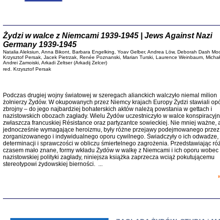
Żydzi w walce z Niemcami 1939-1945 | Jews Against Nazi
Germany 1939-1945
Natalia Aleksiun, Anna Bikont, Barbara Engelking, Yoav Gelber, Andrea Löw, Deborah Dash Moo
Krzysztof Persak, Jacek Pietrzak, Renée Poznanski, Marian Turski, Laurence Weinbaum, Michał
Andrei Zamoiski, Arkadi Zeltser (Arkadij Zelcer)
red. Krzysztof Persak
Podczas drugiej wojny światowej w szeregach alianckich walczyło niemal milion
żołnierzy Żydów. W okupowanych przez Niemcy krajach Europy Żydzi stawiali op
zbrojny – do jego najbardziej bohaterskich aktów należą powstania w gettach i
nazistowskich obozach zagłady. Wielu Żydów uczestniczyło w walce konspiracyjn
zwłaszcza francuskiej Résistance oraz partyzantce sowieckiej. Nie mniej ważne, 
TYLEŚMY JU
jednocześnie wymagające heroizmu, były różne przejawy podejmowanego prze
Dziennik pi
zorganizowanego i indywidualnego oporu cywilnego. Świadczyły o ich odwadze,
Clara Kram
determinacji i sprawczości w obliczu śmiertelnego zagrożenia. Przedstawiając ró
Warszawa 
czasem mało znane, formy wkładu Żydów w walkę z Niemcami i ich oporu wobec
nazistowskiej polityki zagłady, niniejsza książka zaprzecza wciąż pokutującemu
stereotypowi żydowskiej bierności. ...
w