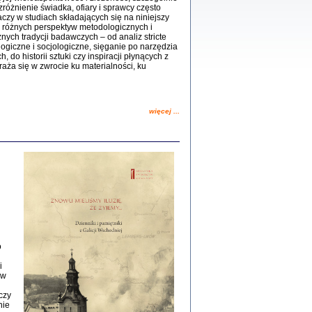
iały
óżnienie świadka, ofiary i sprawcy często
0
czy w studiach składających się na niniejszy
20
 różnych perspektyw metodologicznych i
nych tradycji badawczych – od analiz stricte
ogiczne i socjologiczne, sięganie po narzędzia
h, do historii sztuki czy inspiracji płynących z
raża się w zwrocie ku materialności, ku
kiego Żyda wspomnienia, łzy i myśli
więcej ...
Zapiski z okupacyjnej Warszawy
konowski, oprac. Marta Janczewska
Warszawa 2020
Y TE SŁOWA JEST PRACOWNIKIEM
GETTOWEJ INSTYTUCJI ...
nnika' i inne pisma z łódzkiego getta
o
 z jidysz, oprac. i wstęp. Monika Polit
Warszawa 2019
i
ów
czy
nie