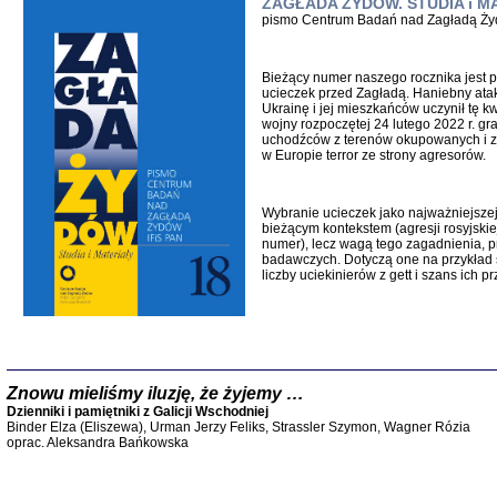
ZAGŁADA ŻYDÓW. STUDIA i MAT
pismo Centrum Badań nad Zagładą Ży
Zapisk
Tadeusz Obremski, opra
Bieżący numer naszego rocznika jest 
ucieczek przed Zagładą. Haniebny atak
Ukrainę i jej mieszkańców uczynił tę 
wojny rozpoczętej 24 lutego 2022 r. gra
uchodźców z terenów okupowanych i z
w Europie terror ze strony agresorów.
Wybranie ucieczek jako najważniejszej
bieżącym kontekstem (agresji rosyjskie
numer), lecz wagą tego zagadnienia, 
badawczych. Dotyczą one na przykład 
liczby uciekinierów z gett i szans ich p
PO WOJNIE
Pisma Kopla
Warszawie
oprac. i wst
Warszawa 
Z
nowu mieliśmy iluzję, że żyjemy …
Dzienniki i pamiętniki z Galicji Wschodniej
Binder Elza (Eliszewa), Urman Jerzy Feliks, Strassler Szymon, Wagner Rózia
oprac. Aleksandra Bańkowska