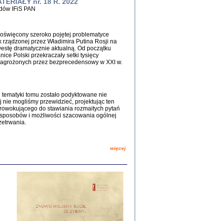
ERIAŁY nr. 18 R. 2022
dów IFiS PAN
WŚRÓD ZATRUTYCH NOŻY ...
i z getta i okupowanej Warszawy
c. i wstępem opatrzyła Agnieszka
Haska
poświęcony szeroko pojętej problematyce
Warszawa 2017
 rządzonej przez Władimira Putina Rosji na
kwestę dramatycznie aktualną. Od początku
nice Polski przekraczały setki tysięcy
agrożonych przez bezprecedensowy w XXI w.
 tematyki tomu zostało podyktowane nie
j nie mogliśmy przewidzieć, projektując ten
prowokującego do stawiania rozmaitych pytań
sposobów i możliwości szacowania ogólnej
rzetrwania.
, Z POMOCĄ BOŻĄ, JUŻ NIEBAWEM ...
 i Mirki Piżyców o życiu w getcie i okupowanej
więcej
ępem opatrzyła Barbara Engelking i Havi Dreifuss
2017