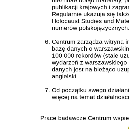
nieznnae dotąd materiały, p
publikacji krajowych i zagr
Regularnie ukazuja się tak
Holocaust Studies and Mater
numerów polskojęzycznych.
Centrum zarządza witryną 
bazę danych o warszawskim g
100.000 rekordów (stale uz
wydarzeń z warszawskiego 
danych jest na bieżąco uzup
angielski.
Od początku swego działani
więcej na temat działalnośc
Prace badawcze Centrum wspier