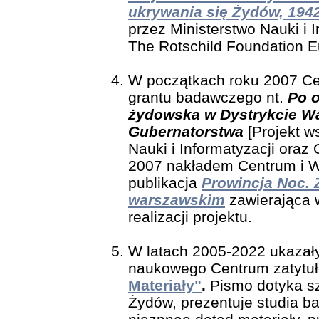
ukrywania się Żydów, 194
przez Ministerstwo Nauki i 
The Rotschild Foundation E
W początkach roku 2007 Cen
grantu badawczego nt.
Po 
żydowska w Dystrykcie W
Gubernatorstwa
[Projekt w
Nauki i Informatyzacji oraz
2007 nakładem Centrum i W
publikacja
Prowincja Noc. 
warszawskim
zawierająca w
realizacji projektu.
W latach 2005-2022 ukazały
naukowego Centrum zatyt
Materiały"
.
Pismo dotyka sz
Żydów, prezentuje studia b