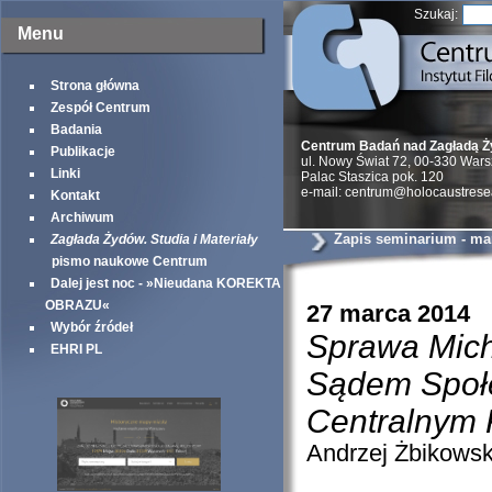
Szukaj:
Menu
Strona główna
Zespół Centrum
Badania
Centrum Badań nad Zagładą 
Publikacje
ul. Nowy Świat 72, 00-330 War
Linki
Palac Staszica pok. 120
e-mail: centrum@holocaustrese
Kontakt
Archiwum
Zapis seminarium - mar
Zagłada Żydów. Studia i Materiały
pismo naukowe Centrum
Dalej jest noc - »Nieudana KOREKTA
OBRAZU«
27 marca 2014
Wybór źródeł
Sprawa Mich
EHRI PL
Sądem Społ
Centralnym 
Andrzej Żbikowsk