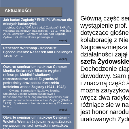
Aktualności
Główną część se
Jak badać Zagładę? EHRI-PL Warsztat dla
młodych badaczy/ek
wystąpienie prof
pobierz CfA w PDF Jak badać Zagładę? EHRI-PL
Warsztat dla młodych badaczy/ek – 13-17 września
dotyczące głośn
2026, Oświęcim Centrum Badań nad Zagładą
Żydów IFiS PAN (członek polskiego w...
kolaborację z Ni
więcej...
Najpoważniejsza 
Research Workshop - Holocaust
Egodocuments: Research and Challenges
działalności zają
CfA in PDF ...
więcej...
szefa Żydowski
Otwarte seminarium naukowe Centrum -
Dochodzenie ciąg
Monika Stolarczyk-Bilardie wygłosi
dowodowy. Sam pr
referat pt. Mobilni świadkowie i
transnarodowe sieci: Zagraniczni
i znaczną część ś
pośrednicy oraz polska hierarchia
kościelna wobec Zagłady (1941–1943)
można zaryzykowa
Otwarte Seminarium Naukowe Monika
Stolarczyk-Bilardie Mobilni świadkowie i
wręcz dwa radyka
transnarodowe sieci: Zagraniczni pośrednicy oraz
polska hierarchia kościelna wobec Zagłady (1941–
różniące się w n
1943) Spotkanie odbędzie się w środę 24 czerwca
br. w ...
więcej...
jest honor narodu
Otwarte seminarium naukowe Centrum -
uratowanych Żyd
Wioletta Wejman Ja to pamiętam. Zagłada
we wspomnieniach świadkiń i świadków