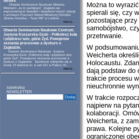
historii
Można to wyrazić
Otwarte Seminarium Naukowe Wioletta
Wejmann „Ja to pamiętam”. Zagłada we
spierali się, czy
wspomnieniach świadkiń i świadków historii: relacje
z archiwum Pracowni Historii Mówionej Ośrodka
„Brama Grodzka – Teatr NN” w Lublinie ...
pozostające przy
więcej...
samobójstwo, czy
Otwarte Seminarium Naukowe Centrum.
Justyna Koszarska-Szulc - Połkniesz kulę
przetrwanie.
i pójdziesz tam, gdzie Żyd. Powojenne
zeznania procesowe a dyskurs o
W podsumowaniu 
Zagładzie.
Otwarte Seminarium Naukowe Justyna
Weicherta określ
Koszarska-Szulc „Połkniesz kulę i pójdziesz tam,
gdzie Żyd”. Powojenne zeznania procesowe a
Holocaustu. Zdan
dyskurs o Zagładzie Spotkanie odbędzie się w
środę 15 kwietnia br. w sali 161 w Pałacu St...
więcej...
dają podstaw do 
trakcie procesu w
nieuchronnie wyni
subskrybuj
NEWSLETTER
W trakcie rozpoc
najpierw na pytan
kolaboracji. Omó
Weicherta, z zami
prawa. Kolejne p
ograniczonej obe