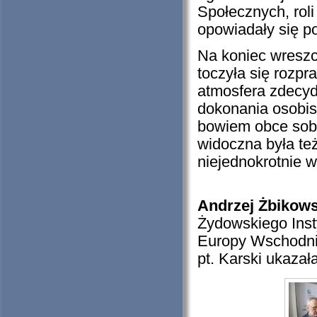
Społecznych, roli
opowiadały się p
Na koniec wreszc
toczyła się rozpr
atmosfera zdecydo
dokonania osobis
bowiem obce sobi
widoczna była też
niejednokrotnie 
Andrzej Żbikow
Żydowskiego Inst
Europy Wschodnie
pt. Karski ukazał