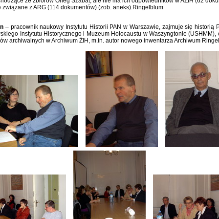
ochodzące ze zbiorów Oneg Szabat, ale nie ma ich odpowiedników w AŻIH (62 doku
e związane z ARG (114 dokumentów) (zob. aneks).Ringelblum
in
– pracownik naukowy Instytutu Historii PAN w Warszawie, zajmuje się historią Po
kiego Instytutu Historycznego i Muzeum Holocaustu w Waszyngtonie (USHMM), od
ów archiwalnych w Archiwum ŻIH, m.in. autor nowego inwentarza Archiwum Ringe