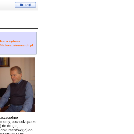
dio na żądanie
holocaustresearch.pl
szczególnie
kumenty, pochodzące ze
 do drugiej,
 dokumentów); c) do