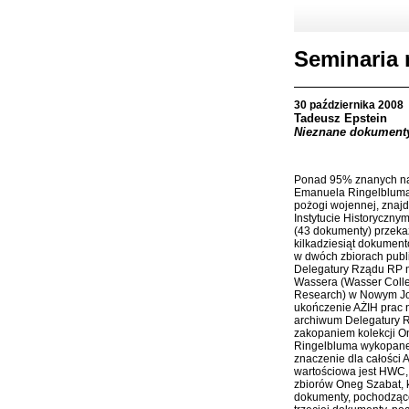
Seminaria 
30 października 2008
Tadeusz Epstein
Nieznane dokument
Ponad 95% znanych na
Emanuela Ringelbluma 
pożogi wojennej, znaj
Instytucie Historyczny
(43 dokumenty) przekaz
kilkadziesiąt dokumen
w dwóch zbiorach publi
Delegatury Rządu RP n
Wassera (Wasser Colle
Research) w Nowym Jor
ukończenie AŻIH prac
archiwum Delegatury Rz
zakopaniem kolekcji O
Ringelbluma wykopanej 
znaczenie dla całości 
wartościowa jest HWC, 
zbiorów Oneg Szabat, k
dokumenty, pochodzące