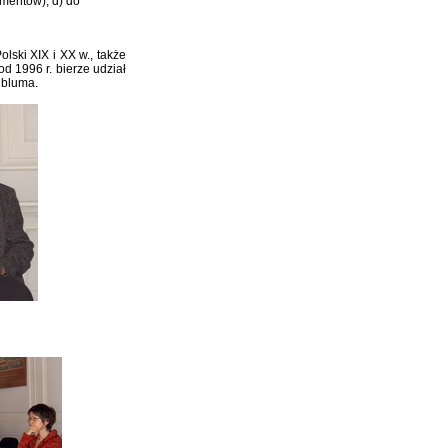
mentów); d) do
lski XIX i XX w., także
 1996 r. bierze udział
lbluma.