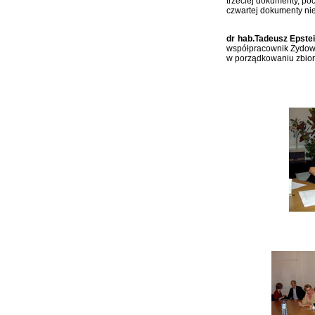
trzeciej dokumenty, p
czwartej dokumenty ni
dr hab.
Tadeusz Epste
współpracownik Żydows
w porządkowaniu zbior