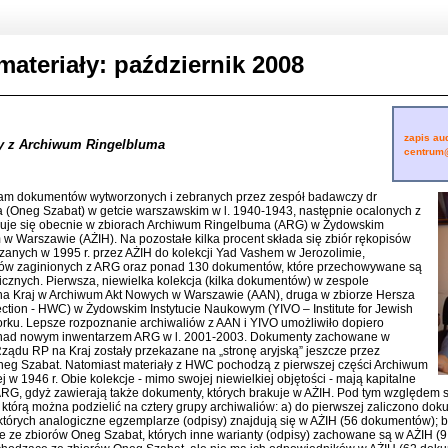
materiały: październik 2008
zapis au
y z Archiwum Ringelbluma
centrum@
m dokumentów wytworzonych i zebranych przez zespół badawczy dr
(Oneg Szabat) w getcie warszawskim w l. 1940-1943, następnie ocalonych z
duje się obecnie w zbiorach Archiwum Ringelbuma (ARG) w Żydowskim
m w Warszawie (AŻIH). Na pozostałe kilka procent składa się zbiór rękopisów
anych w 1995 r. przez AŻIH do kolekcji Yad Vashem w Jerozolimie,
tów zaginionych z ARG oraz ponad 130 dokumentów, które przechowywane są
cznych. Pierwsza, niewielka kolekcja (kilka dokumentów) w zespole
a Kraj w Archiwum Akt Nowych w Warszawie (AAN), druga w zbiorze Hersza
ction - HWC) w Żydowskim Instytucie Naukowym (YIVO – Institute for Jewish
ku. Lepsze rozpoznanie archiwaliów z AAN i YIVO umożliwiło dopiero
 nad nowym inwentarzem ARG w l. 2001-2003. Dokumenty zachowane w
ądu RP na Kraj zostały przekazane na „stronę aryjską” jeszcze przez
neg Szabat. Natomiast materiały z HWC pochodzą z pierwszej części Archiwum
w 1946 r. Obie kolekcje - mimo swojej niewielkiej objętości - mają kapitalne
ARG, gdyż zawierają także dokumenty, których brakuje w AŻIH. Pod tym względem 
którą można podzielić na cztery grupy archiwaliów: a) do pierwszej zaliczono do
tórych analogiczne egzemplarze (odpisy) znajdują się w AŻIH (56 dokumentów); b)
 ze zbiorów Oneg Szabat, których inne warianty (odpisy) zachowane są w AŻIH (9