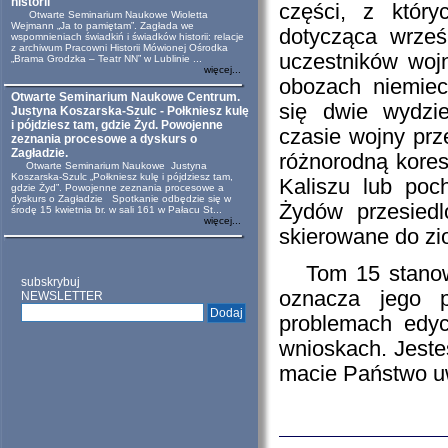
historii
części, z któr
Otwarte Seminarium Naukowe Wioletta
Wejmann „Ja to pamiętam”. Zagłada we
dotycząca wrześ
wspomnieniach świadkiń i świadków historii: relacje
z archiwum Pracowni Historii Mówionej Ośrodka
uczestników woj
„Brama Grodzka – Teatr NN” w Lublinie ...
więcej...
obozach niemiec
Otwarte Seminarium Naukowe Centrum.
się dwie wydzie
Justyna Koszarska-Szulc - Połkniesz kulę
i pójdziesz tam, gdzie Żyd. Powojenne
czasie wojny prz
zeznania procesowe a dyskurs o
Zagładzie.
różnorodną kore
Otwarte Seminarium Naukowe Justyna
Koszarska-Szulc „Połkniesz kulę i pójdziesz tam,
Kaliszu lub poch
gdzie Żyd”. Powojenne zeznania procesowe a
dyskurs o Zagładzie Spotkanie odbędzie się w
Żydów przesied
środę 15 kwietnia br. w sali 161 w Pałacu St...
więcej...
skierowane do zi
Tom 15 stanowi 
subskrybuj
oznacza jego 
NEWSLETTER
problemach edyc
wnioskach. Jeste
macie Państwo uw