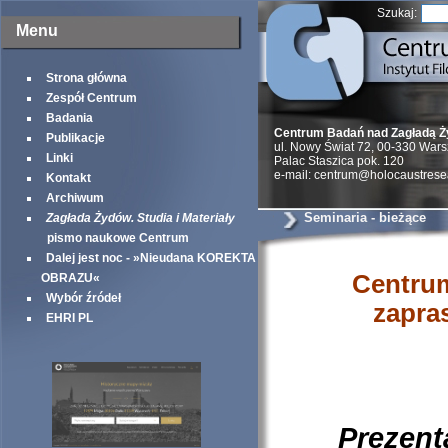
Szukaj:
Menu
Strona główna
Zespół Centrum
Badania
Centrum Badań nad Zagładą 
Publikacje
ul. Nowy Świat 72, 00-330 War
Linki
Palac Staszica pok. 120
e-mail: centrum@holocaustrese
Kontakt
Archiwum
Seminaria - bieżące
Zagłada Żydów. Studia i Materiały
pismo naukowe Centrum
Dalej jest noc - »Nieudana KOREKTA
Centru
OBRAZU«
Wybór źródeł
zapra
EHRI PL
Prezent