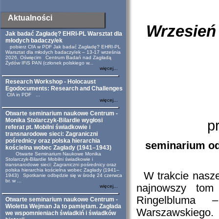
Aktualności
Wrzesień 
Jak badać Zagładę? EHRI-PL Warsztat dla
młodych badaczy/ek
pobierz CfA w PDF Jak badać Zagładę? EHRI-PL
Warsztat dla młodych badaczy/ek – 13-17 września
2026, Oświęcim Centrum Badań nad Zagładą
Żydów IFiS PAN (członek polskiego w...
więcej...
Research Workshop - Holocaust
Egodocuments: Research and Challenges
CfA in PDF ...
więcej...
Otwarte seminarium naukowe Centrum -
Monika Stolarczyk-Bilardie wygłosi
p
referat pt. Mobilni świadkowie i
transnarodowe sieci: Zagraniczni
pośrednicy oraz polska hierarchia
seminarium odb
kościelna wobec Zagłady (1941–1943)
Otwarte Seminarium Naukowe Monika
Stolarczyk-Bilardie Mobilni świadkowie i
transnarodowe sieci: Zagraniczni pośrednicy oraz
polska hierarchia kościelna wobec Zagłady (1941–
W trakcie nasz
1943) Spotkanie odbędzie się w środę 24 czerwca
br. w ...
najnowszy tom 
więcej...
Ringelbluma 
Otwarte seminarium naukowe Centrum -
Wioletta Wejman Ja to pamiętam. Zagłada
Warszawskiego.
we wspomnieniach świadkiń i świadków