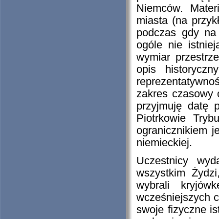
Niemców. Materi
miasta (na przyk
podczas gdy na 
ogóle nie istnie
wymiar przestrze
opis historyczn
reprezentatywn
zakres czasowy o
przyjmuję datę 
Piotrkowie Tryb
ogranicznikiem j
niemieckiej.
Uczestnicy wyd
wszystkim Żydzi
wybrali kryjów
wcześniejszych c
swoje fizyczne is