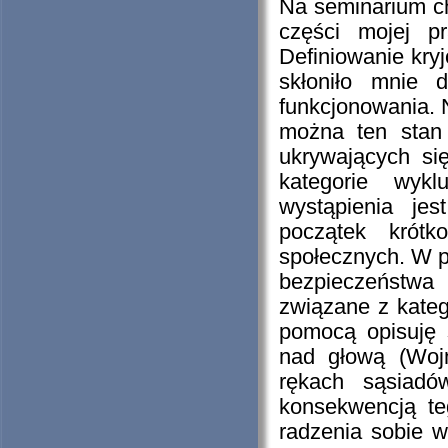
Na seminarium ch
części mojej p
Definiowanie kry
skłoniło mnie 
funkcjonowania. N
można ten stan 
ukrywających si
kategorie wykl
wystąpienia je
początek krót
społecznych. W 
bezpieczeństwa 
związane z kateg
pomocą opisuję
nad głową (Woj
rękach sąsiadó
konsekwencją te
radzenia sobie w 