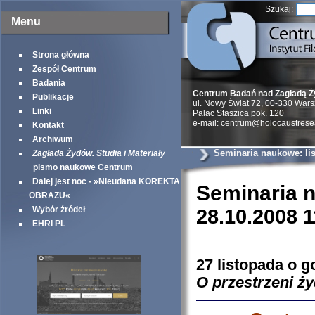
Szukaj:
Menu
Strona główna
Zespół Centrum
Badania
Centrum Badań nad Zagładą 
Publikacje
ul. Nowy Świat 72, 00-330 War
Linki
Palac Staszica pok. 120
e-mail: centrum@holocaustrese
Kontakt
Archiwum
Seminaria naukowe: li
Zagłada Żydów. Studia i Materiały
pismo naukowe Centrum
Dalej jest noc - »Nieudana KOREKTA
Seminaria n
OBRAZU«
Wybór źródeł
28.10.2008 1
EHRI PL
27 listopada o g
O przestrzeni ż