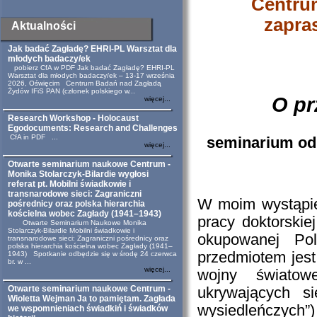
Centru
zapra
Aktualności
Jak badać Zagładę? EHRI-PL Warsztat dla
młodych badaczy/ek
pobierz CfA w PDF Jak badać Zagładę? EHRI-PL
Warsztat dla młodych badaczy/ek – 13-17 września
2026, Oświęcim Centrum Badań nad Zagładą
Żydów IFiS PAN (członek polskiego w...
O pr
więcej...
Research Workshop - Holocaust
Egodocuments: Research and Challenges
CfA in PDF ...
seminarium odb
więcej...
Otwarte seminarium naukowe Centrum -
Monika Stolarczyk-Bilardie wygłosi
referat pt. Mobilni świadkowie i
transnarodowe sieci: Zagraniczni
W moim wystąpie
pośrednicy oraz polska hierarchia
kościelna wobec Zagłady (1941–1943)
pracy doktorskie
Otwarte Seminarium Naukowe Monika
Stolarczyk-Bilardie Mobilni świadkowie i
okupowanej Pol
transnarodowe sieci: Zagraniczni pośrednicy oraz
polska hierarchia kościelna wobec Zagłady (1941–
przedmiotem jest
1943) Spotkanie odbędzie się w środę 24 czerwca
br. w ...
więcej...
wojny światow
Otwarte seminarium naukowe Centrum -
ukrywających s
Wioletta Wejman Ja to pamiętam. Zagłada
wysiedleńczych”) i
we wspomnieniach świadkiń i świadków