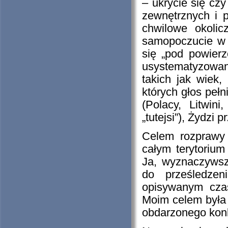
– ukrycie się czy
zewnętrznych i 
chwilowe okolic
samopoczucie w
się „pod powier
usystematyzowan
takich jak wiek,
których głos peł
(Polacy, Litwin
„tutejsi”), Żydzi
Celem rozprawy 
całym terytoriu
Ja, wyznaczywsz
do prześledzen
opisywanym czas
Moim celem była t
obdarzonego kon