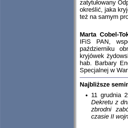
zatytułowany Odp
określić, jaka kr
też na samym pro
Marta Cobel-To
IFiS PAN, wsp
październiku ob
kryjówek żydows
hab. Barbary En
Specjalnej w War
Najbliższe semi
11 grudnia 
Dekretu z dni
zbrodni zab
czasie II woj