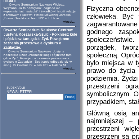
historii
Otwarte Seminarium Naukowe Wioletta
Fizyczna obecno
Wejmann „Ja to pamiętam”. Zagłada we
wspomnieniach świadkiń i świadków historii: relacje
człowieka. Być
z archiwum Pracowni Historii Mówionej Ośrodka
„Brama Grodzka – Teatr NN” w Lublinie ...
więcej...
zagwarantowane
Otwarte Seminarium Naukowe Centrum.
godnego zaspok
Justyna Koszarska-Szulc - Połkniesz kulę
społeczeństwie.
i pójdziesz tam, gdzie Żyd. Powojenne
zeznania procesowe a dyskurs o
porządek, twor
Zagładzie.
Otwarte Seminarium Naukowe Justyna
społeczną. Oprócz
Koszarska-Szulc „Połkniesz kulę i pójdziesz tam,
gdzie Żyd”. Powojenne zeznania procesowe a
było miejsca w 
dyskurs o Zagładzie Spotkanie odbędzie się w
środę 15 kwietnia br. w sali 161 w Pałacu St...
więcej...
prawo do życia 
podziemia. Żydzi
przestrzeni og
subskrybuj
NEWSLETTER
symbolicznym. Od 
przypadkiem, stał
Główną osią ana
najmniejszej – 
przestrzeni wię
przestrzeni są p