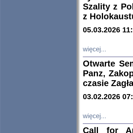
Szality z Po
z Holokaust
05.03.2026 11
więcej...
Otwarte Se
Panz, Zakop
czasie Zagł
03.02.2026 07
więcej...
Call for A