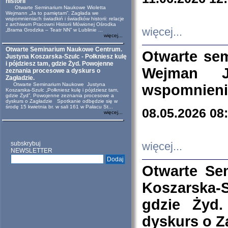
historii
Otwarte Seminarium Naukowe Wioletta
Wejmann „Ja to pamiętam”. Zagłada we
wspomnieniach świadkiń i świadków historii: relacje
z archiwum Pracowni Historii Mówionej Ośrodka
więcej...
„Brama Grodzka – Teatr NN” w Lublinie ...
więcej...
Otwarte Seminarium Naukowe Centrum.
Otwarte se
Justyna Koszarska-Szulc - Połkniesz kulę
i pójdziesz tam, gdzie Żyd. Powojenne
Wejman 
zeznania procesowe a dyskurs o
Zagładzie.
Otwarte Seminarium Naukowe Justyna
wspomnienia
Koszarska-Szulc „Połkniesz kulę i pójdziesz tam,
gdzie Żyd”. Powojenne zeznania procesowe a
dyskurs o Zagładzie Spotkanie odbędzie się w
środę 15 kwietnia br. w sali 161 w Pałacu St...
08.05.2026 08
więcej...
subskrybuj
więcej...
NEWSLETTER
Otwarte Se
Koszarska-S
gdzie Żyd
dyskurs o Z