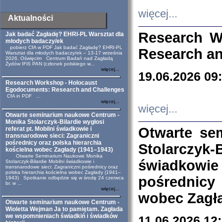
więcej...
Aktualności
Research W
Jak badać Zagładę? EHRI-PL Warsztat dla
młodych badaczy/ek
pobierz CfA w PDF Jak badać Zagładę? EHRI-PL
Research an
Warsztat dla młodych badaczy/ek – 13-17 września
2026, Oświęcim Centrum Badań nad Zagładą
Żydów IFiS PAN (członek polskiego w...
więcej...
19.06.2026 09
Research Workshop - Holocaust
Egodocuments: Research and Challenges
CfA in PDF ...
więcej...
więcej...
Otwarte seminarium naukowe Centrum -
Monika Stolarczyk-Bilardie wygłosi
Otwarte se
referat pt. Mobilni świadkowie i
transnarodowe sieci: Zagraniczni
pośrednicy oraz polska hierarchia
Stolarczyk-
kościelna wobec Zagłady (1941–1943)
Otwarte Seminarium Naukowe Monika
świadkowie
Stolarczyk-Bilardie Mobilni świadkowie i
transnarodowe sieci: Zagraniczni pośrednicy oraz
polska hierarchia kościelna wobec Zagłady (1941–
pośrednicy
1943) Spotkanie odbędzie się w środę 24 czerwca
br. w ...
więcej...
wobec Zagła
Otwarte seminarium naukowe Centrum -
Wioletta Wejman Ja to pamiętam. Zagłada
we wspomnieniach świadkiń i świadków
11.06.2026 12