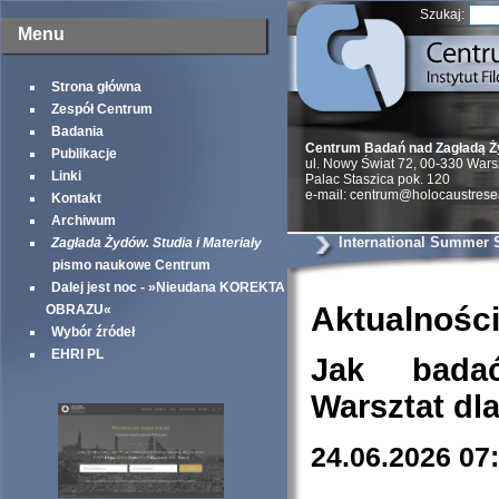
Szukaj:
Menu
Strona główna
Zespół Centrum
Badania
Centrum Badań nad Zagładą 
Publikacje
ul. Nowy Świat 72, 00-330 War
Linki
Palac Staszica pok. 120
e-mail: centrum@holocaustrese
Kontakt
Archiwum
International Summer 
Zagłada Żydów. Studia i Materiały
pismo naukowe Centrum
Dalej jest noc - »Nieudana KOREKTA
Aktualnośc
OBRAZU«
Wybór źródeł
EHRI PL
Jak bada
Warsztat dl
24.06.2026 07