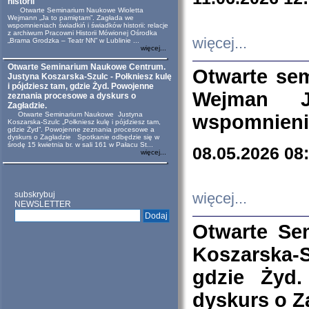
historii
Otwarte Seminarium Naukowe Wioletta
Wejmann „Ja to pamiętam”. Zagłada we
wspomnieniach świadkiń i świadków historii: relacje
z archiwum Pracowni Historii Mówionej Ośrodka
więcej...
„Brama Grodzka – Teatr NN” w Lublinie ...
więcej...
Otwarte Seminarium Naukowe Centrum.
Otwarte se
Justyna Koszarska-Szulc - Połkniesz kulę
i pójdziesz tam, gdzie Żyd. Powojenne
Wejman 
zeznania procesowe a dyskurs o
Zagładzie.
Otwarte Seminarium Naukowe Justyna
wspomnienia
Koszarska-Szulc „Połkniesz kulę i pójdziesz tam,
gdzie Żyd”. Powojenne zeznania procesowe a
dyskurs o Zagładzie Spotkanie odbędzie się w
środę 15 kwietnia br. w sali 161 w Pałacu St...
08.05.2026 08
więcej...
subskrybuj
więcej...
NEWSLETTER
Otwarte Se
Koszarska-S
gdzie Żyd
dyskurs o Z