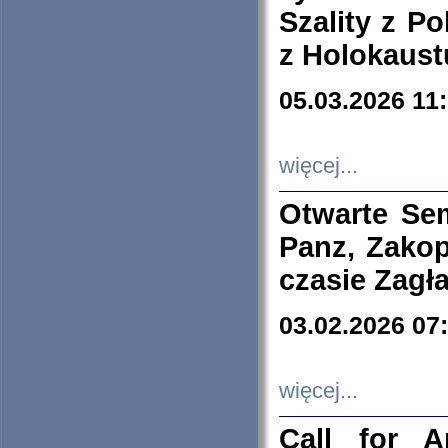
Szality z Po
z Holokaust
05.03.2026 11
więcej...
Otwarte Se
Panz, Zakop
czasie Zagł
03.02.2026 07
więcej...
Call for A