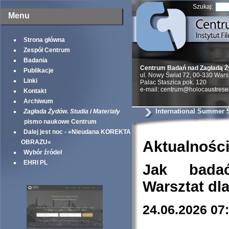
Szukaj:
Menu
Strona główna
Zespół Centrum
Badania
Centrum Badań nad Zagładą 
Publikacje
ul. Nowy Świat 72, 00-330 War
Linki
Palac Staszica pok. 120
e-mail: centrum@holocaustrese
Kontakt
Archiwum
International Summer 
Zagłada Żydów. Studia i Materiały
pismo naukowe Centrum
Dalej jest noc - »Nieudana KOREKTA
Aktualnośc
OBRAZU«
Wybór źródeł
EHRI PL
Jak bada
Warsztat dl
24.06.2026 07