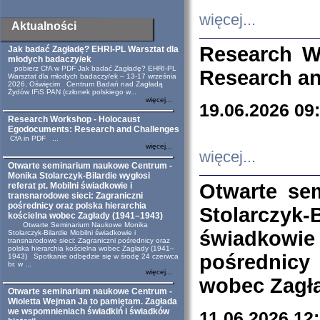
więcej...
Aktualności
Research W
Jak badać Zagładę? EHRI-PL Warsztat dla
młodych badaczy/ek
pobierz CfA w PDF Jak badać Zagładę? EHRI-PL
Research an
Warsztat dla młodych badaczy/ek – 13-17 września
2026, Oświęcim Centrum Badań nad Zagładą
Żydów IFiS PAN (członek polskiego w...
więcej...
19.06.2026 09
Research Workshop - Holocaust
Egodocuments: Research and Challenges
CfA in PDF ...
więcej...
więcej...
Otwarte seminarium naukowe Centrum -
Monika Stolarczyk-Bilardie wygłosi
Otwarte se
referat pt. Mobilni świadkowie i
transnarodowe sieci: Zagraniczni
pośrednicy oraz polska hierarchia
Stolarczyk-
kościelna wobec Zagłady (1941–1943)
Otwarte Seminarium Naukowe Monika
świadkowie
Stolarczyk-Bilardie Mobilni świadkowie i
transnarodowe sieci: Zagraniczni pośrednicy oraz
polska hierarchia kościelna wobec Zagłady (1941–
pośrednicy
1943) Spotkanie odbędzie się w środę 24 czerwca
br. w ...
więcej...
wobec Zagła
Otwarte seminarium naukowe Centrum -
Wioletta Wejman Ja to pamiętam. Zagłada
we wspomnieniach świadkiń i świadków
11.06.2026 12