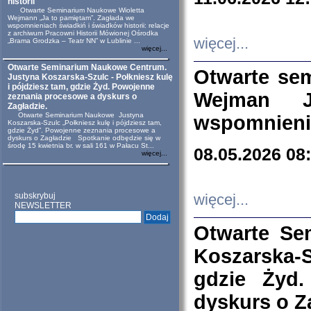
historii
Otwarte Seminarium Naukowe Wioletta
Wejmann „Ja to pamiętam”. Zagłada we
wspomnieniach świadkiń i świadków historii: relacje
z archiwum Pracowni Historii Mówionej Ośrodka
więcej...
„Brama Grodzka – Teatr NN” w Lublinie ...
więcej...
Otwarte Seminarium Naukowe Centrum.
Otwarte se
Justyna Koszarska-Szulc - Połkniesz kulę
i pójdziesz tam, gdzie Żyd. Powojenne
Wejman 
zeznania procesowe a dyskurs o
Zagładzie.
Otwarte Seminarium Naukowe Justyna
wspomnienia
Koszarska-Szulc „Połkniesz kulę i pójdziesz tam,
gdzie Żyd”. Powojenne zeznania procesowe a
dyskurs o Zagładzie Spotkanie odbędzie się w
środę 15 kwietnia br. w sali 161 w Pałacu St...
08.05.2026 08
więcej...
subskrybuj
więcej...
NEWSLETTER
Otwarte Se
Koszarska-S
gdzie Żyd
dyskurs o Z