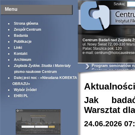
Szukaj:
Menu
Strona główna
Zespół Centrum
Badania
Centrum Badań nad Zagładą 
Publikacje
ul. Nowy Świat 72, 00-330 War
Linki
Palac Staszica pok. 120
e-mail: centrum@holocaustrese
Kontakt
Archiwum
Program seminariów 
Zagłada Żydów. Studia i Materiały
Centrum na semestr z
pismo naukowe Centrum
Dalej jest noc - »Nieudana KOREKTA
Aktualnośc
OBRAZU«
Wybór źródeł
EHRI PL
Jak bada
Warsztat dl
24.06.2026 07