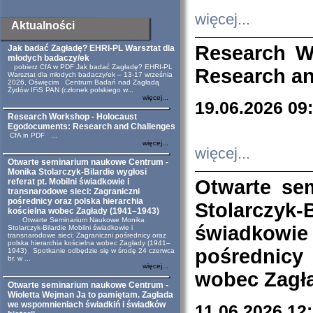
więcej...
Aktualności
Research W
Jak badać Zagładę? EHRI-PL Warsztat dla
młodych badaczy/ek
pobierz CfA w PDF Jak badać Zagładę? EHRI-PL
Research an
Warsztat dla młodych badaczy/ek – 13-17 września
2026, Oświęcim Centrum Badań nad Zagładą
Żydów IFiS PAN (członek polskiego w...
więcej...
19.06.2026 09
Research Workshop - Holocaust
Egodocuments: Research and Challenges
CfA in PDF ...
więcej...
więcej...
Otwarte seminarium naukowe Centrum -
Monika Stolarczyk-Bilardie wygłosi
Otwarte se
referat pt. Mobilni świadkowie i
transnarodowe sieci: Zagraniczni
pośrednicy oraz polska hierarchia
Stolarczyk-
kościelna wobec Zagłady (1941–1943)
Otwarte Seminarium Naukowe Monika
świadkowie
Stolarczyk-Bilardie Mobilni świadkowie i
transnarodowe sieci: Zagraniczni pośrednicy oraz
polska hierarchia kościelna wobec Zagłady (1941–
pośrednicy
1943) Spotkanie odbędzie się w środę 24 czerwca
br. w ...
więcej...
wobec Zagła
Otwarte seminarium naukowe Centrum -
Wioletta Wejman Ja to pamiętam. Zagłada
we wspomnieniach świadkiń i świadków
11.06.2026 12