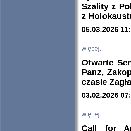
Szality z Po
z Holokaust
05.03.2026 11
więcej...
Otwarte Se
Panz, Zakop
czasie Zagł
03.02.2026 07
więcej...
Call for A