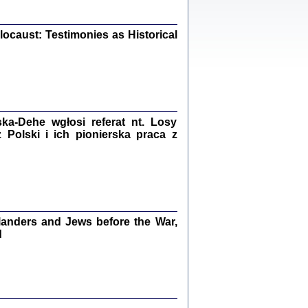
ów.
iały
0
ocaust: Testimonies as Historical
20
kiego Żyda wspomnienia, łzy i myśli
a-Dehe wgłosi referat nt. Losy
Zapiski z okupacyjnej Warszawy
Polski i ich pionierska praca z
konowski, oprac. Marta Janczewska
Warszawa 2020
anders and Jews before the War,
Y TE SŁOWA JEST PRACOWNIKIEM
d
GETTOWEJ INSTYTUCJI ...
nnika' i inne pisma z łódzkiego getta
 z jidysz, oprac. i wstęp. Monika Polit
Warszawa 2019