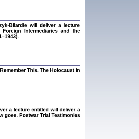
Kalman Rotgeber
dra Bańkowska, wstęp Jacek Leociak
Warszawa 2021
‑Bilardie will deliver a lecture
 Foreign Intermediaries and the
1–1943).
ów.
iały
1
21
I Remember This. The Holocaust in
NIESIE NAM KOLEJNA GODZINA ...
isany w ukryciu w latach 1943-1944
ara Engelking, tłum. z jidysz Monika
Polit
Warszawa 2020
 a lecture entitled will deliver a
ew goes. Postwar Trial Testimonies