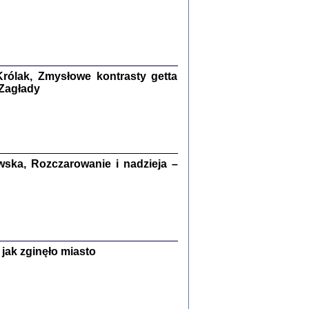
ETĘ NIEMIECKĄ ...
ny w ukryciu w Warszawie w latach 1943-1944
rg
,
oprac. i wstępem opatrzyła
Barbara Engelking
9
rólak, Zmysłowe kontrasty getta
 Zagłady
Zagłada Żydów.
Studia i Materiały
nr 15, R. 2019
ska, Rozczarowanie i nadzieja –
Warszawa 2019
jak zginęło miasto
ów.
iały
8
18