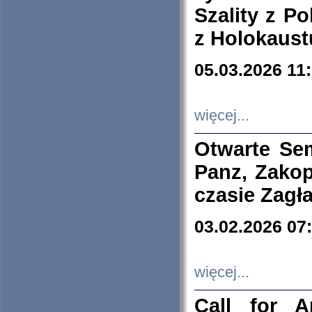
Szality z Po
z Holokaust
05.03.2026 11
więcej...
Otwarte Se
Panz, Zakop
czasie Zagł
03.02.2026 07
więcej...
Call for A