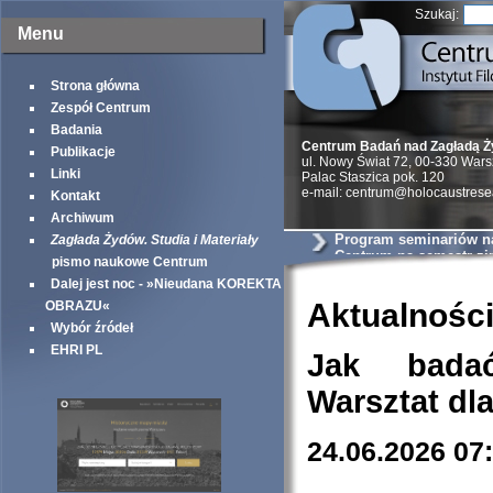
Szukaj:
Menu
Strona główna
Zespół Centrum
Badania
Centrum Badań nad Zagładą 
Publikacje
ul. Nowy Świat 72, 00-330 War
Linki
Palac Staszica pok. 120
e-mail: centrum@holocaustrese
Kontakt
Archiwum
Program seminariów 
Zagłada Żydów. Studia i Materiały
Centrum na semestr z
pismo naukowe Centrum
Dalej jest noc - »Nieudana KOREKTA
Aktualnośc
OBRAZU«
Wybór źródeł
EHRI PL
Jak bada
Warsztat dl
24.06.2026 07