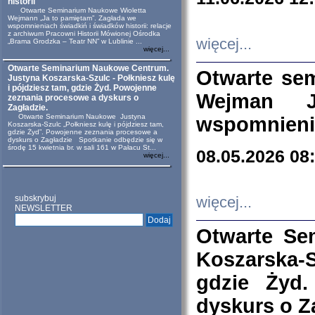
historii
Otwarte Seminarium Naukowe Wioletta
Wejmann „Ja to pamiętam”. Zagłada we
wspomnieniach świadkiń i świadków historii: relacje
z archiwum Pracowni Historii Mówionej Ośrodka
więcej...
„Brama Grodzka – Teatr NN” w Lublinie ...
więcej...
Otwarte Seminarium Naukowe Centrum.
Otwarte se
Justyna Koszarska-Szulc - Połkniesz kulę
i pójdziesz tam, gdzie Żyd. Powojenne
Wejman 
zeznania procesowe a dyskurs o
Zagładzie.
Otwarte Seminarium Naukowe Justyna
wspomnienia
Koszarska-Szulc „Połkniesz kulę i pójdziesz tam,
gdzie Żyd”. Powojenne zeznania procesowe a
dyskurs o Zagładzie Spotkanie odbędzie się w
środę 15 kwietnia br. w sali 161 w Pałacu St...
08.05.2026 08
więcej...
subskrybuj
więcej...
NEWSLETTER
Otwarte Se
Koszarska-S
gdzie Żyd
dyskurs o Z