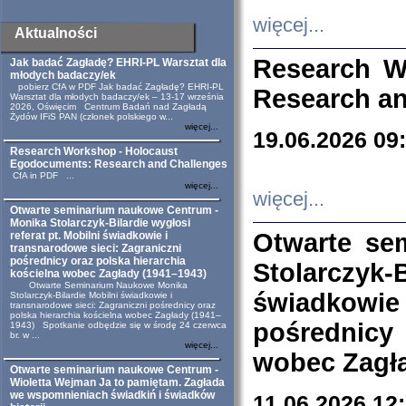
więcej...
Aktualności
Research W
Jak badać Zagładę? EHRI-PL Warsztat dla
młodych badaczy/ek
pobierz CfA w PDF Jak badać Zagładę? EHRI-PL
Research an
Warsztat dla młodych badaczy/ek – 13-17 września
2026, Oświęcim Centrum Badań nad Zagładą
Żydów IFiS PAN (członek polskiego w...
więcej...
19.06.2026 09
Research Workshop - Holocaust
Egodocuments: Research and Challenges
CfA in PDF ...
więcej...
więcej...
Otwarte seminarium naukowe Centrum -
Monika Stolarczyk-Bilardie wygłosi
Otwarte se
referat pt. Mobilni świadkowie i
transnarodowe sieci: Zagraniczni
pośrednicy oraz polska hierarchia
Stolarczyk-
kościelna wobec Zagłady (1941–1943)
Otwarte Seminarium Naukowe Monika
świadkowie
Stolarczyk-Bilardie Mobilni świadkowie i
transnarodowe sieci: Zagraniczni pośrednicy oraz
polska hierarchia kościelna wobec Zagłady (1941–
pośrednicy
1943) Spotkanie odbędzie się w środę 24 czerwca
br. w ...
więcej...
wobec Zagła
Otwarte seminarium naukowe Centrum -
Wioletta Wejman Ja to pamiętam. Zagłada
we wspomnieniach świadkiń i świadków
11.06.2026 12