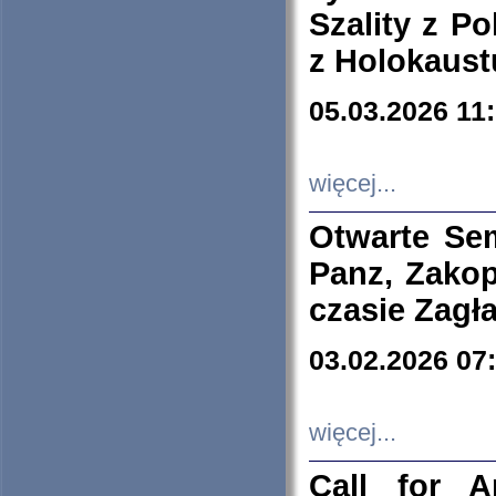
Szality z Po
z Holokaust
05.03.2026 11
więcej...
Otwarte Se
Panz, Zakop
czasie Zagł
03.02.2026 07
więcej...
Call for A