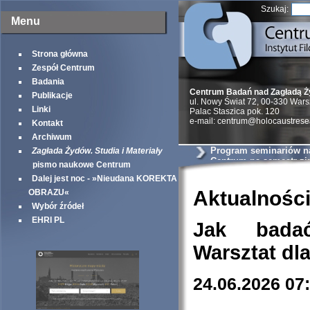
Szukaj:
Menu
Strona główna
Zespół Centrum
Badania
Centrum Badań nad Zagładą 
Publikacje
ul. Nowy Świat 72, 00-330 War
Linki
Palac Staszica pok. 120
e-mail: centrum@holocaustrese
Kontakt
Archiwum
Program seminariów 
Zagłada Żydów. Studia i Materiały
Centrum na semestr z
pismo naukowe Centrum
Dalej jest noc - »Nieudana KOREKTA
Aktualnośc
OBRAZU«
Wybór źródeł
EHRI PL
Jak bada
Warsztat dl
24.06.2026 07