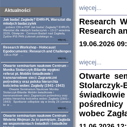
więcej...
Aktualności
Research W
Jak badać Zagładę? EHRI-PL Warsztat dla
młodych badaczy/ek
pobierz CfA w PDF Jak badać Zagładę? EHRI-PL
Research an
Warsztat dla młodych badaczy/ek – 13-17 września
2026, Oświęcim Centrum Badań nad Zagładą
Żydów IFiS PAN (członek polskiego w...
więcej...
19.06.2026 09
Research Workshop - Holocaust
Egodocuments: Research and Challenges
CfA in PDF ...
więcej...
więcej...
Otwarte seminarium naukowe Centrum -
Monika Stolarczyk-Bilardie wygłosi
Otwarte se
referat pt. Mobilni świadkowie i
transnarodowe sieci: Zagraniczni
pośrednicy oraz polska hierarchia
Stolarczyk-
kościelna wobec Zagłady (1941–1943)
Otwarte Seminarium Naukowe Monika
świadkowie
Stolarczyk-Bilardie Mobilni świadkowie i
transnarodowe sieci: Zagraniczni pośrednicy oraz
polska hierarchia kościelna wobec Zagłady (1941–
pośrednicy
1943) Spotkanie odbędzie się w środę 24 czerwca
br. w ...
więcej...
wobec Zagła
Otwarte seminarium naukowe Centrum -
Wioletta Wejman Ja to pamiętam. Zagłada
we wspomnieniach świadkiń i świadków
11.06.2026 12