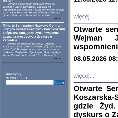
historii
Otwarte Seminarium Naukowe Wioletta
Wejmann „Ja to pamiętam”. Zagłada we
wspomnieniach świadkiń i świadków historii: relacje
z archiwum Pracowni Historii Mówionej Ośrodka
więcej...
„Brama Grodzka – Teatr NN” w Lublinie ...
więcej...
Otwarte Seminarium Naukowe Centrum.
Otwarte se
Justyna Koszarska-Szulc - Połkniesz kulę
i pójdziesz tam, gdzie Żyd. Powojenne
Wejman 
zeznania procesowe a dyskurs o
Zagładzie.
Otwarte Seminarium Naukowe Justyna
wspomnienia
Koszarska-Szulc „Połkniesz kulę i pójdziesz tam,
gdzie Żyd”. Powojenne zeznania procesowe a
dyskurs o Zagładzie Spotkanie odbędzie się w
środę 15 kwietnia br. w sali 161 w Pałacu St...
08.05.2026 08
więcej...
subskrybuj
więcej...
NEWSLETTER
Otwarte Se
Koszarska-S
gdzie Żyd
dyskurs o Z