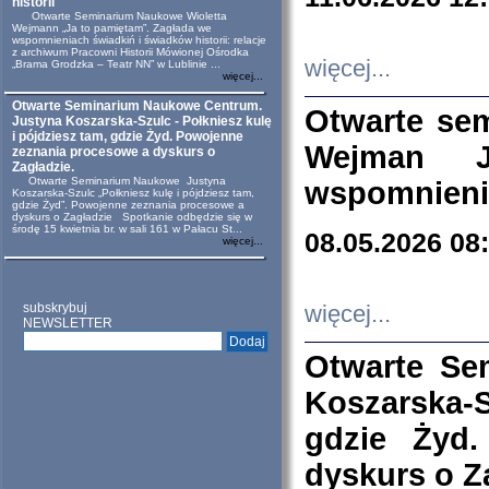
historii
Otwarte Seminarium Naukowe Wioletta
Wejmann „Ja to pamiętam”. Zagłada we
wspomnieniach świadkiń i świadków historii: relacje
z archiwum Pracowni Historii Mówionej Ośrodka
więcej...
„Brama Grodzka – Teatr NN” w Lublinie ...
więcej...
Otwarte Seminarium Naukowe Centrum.
Otwarte se
Justyna Koszarska-Szulc - Połkniesz kulę
i pójdziesz tam, gdzie Żyd. Powojenne
Wejman 
zeznania procesowe a dyskurs o
Zagładzie.
Otwarte Seminarium Naukowe Justyna
wspomnienia
Koszarska-Szulc „Połkniesz kulę i pójdziesz tam,
gdzie Żyd”. Powojenne zeznania procesowe a
dyskurs o Zagładzie Spotkanie odbędzie się w
środę 15 kwietnia br. w sali 161 w Pałacu St...
08.05.2026 08
więcej...
subskrybuj
więcej...
NEWSLETTER
Otwarte Se
Koszarska-S
gdzie Żyd
dyskurs o Z