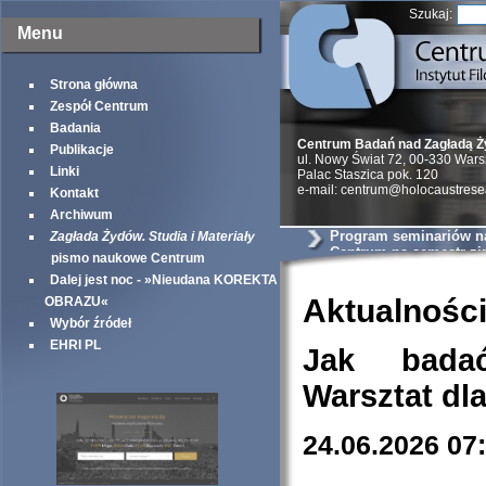
Szukaj:
Menu
Strona główna
Zespół Centrum
Badania
Centrum Badań nad Zagładą 
Publikacje
ul. Nowy Świat 72, 00-330 War
Linki
Palac Staszica pok. 120
e-mail: centrum@holocaustrese
Kontakt
Archiwum
Program seminariów 
Zagłada Żydów. Studia i Materiały
Centrum na semestr z
pismo naukowe Centrum
Dalej jest noc - »Nieudana KOREKTA
Aktualnośc
OBRAZU«
Wybór źródeł
EHRI PL
Jak bada
Warsztat dl
24.06.2026 07