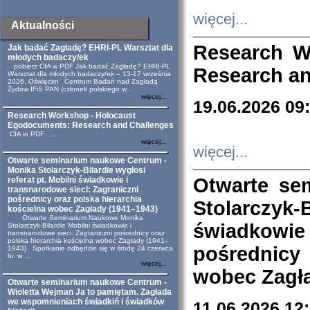
więcej...
Aktualności
Research W
Jak badać Zagładę? EHRI-PL Warsztat dla
młodych badaczy/ek
pobierz CfA w PDF Jak badać Zagładę? EHRI-PL
Research an
Warsztat dla młodych badaczy/ek – 13-17 września
2026, Oświęcim Centrum Badań nad Zagładą
Żydów IFiS PAN (członek polskiego w...
więcej...
19.06.2026 09
Research Workshop - Holocaust
Egodocuments: Research and Challenges
CfA in PDF ...
więcej...
więcej...
Otwarte seminarium naukowe Centrum -
Monika Stolarczyk-Bilardie wygłosi
Otwarte se
referat pt. Mobilni świadkowie i
transnarodowe sieci: Zagraniczni
pośrednicy oraz polska hierarchia
Stolarczyk-
kościelna wobec Zagłady (1941–1943)
Otwarte Seminarium Naukowe Monika
świadkowie
Stolarczyk-Bilardie Mobilni świadkowie i
transnarodowe sieci: Zagraniczni pośrednicy oraz
polska hierarchia kościelna wobec Zagłady (1941–
pośrednicy
1943) Spotkanie odbędzie się w środę 24 czerwca
br. w ...
więcej...
wobec Zagła
Otwarte seminarium naukowe Centrum -
Wioletta Wejman Ja to pamiętam. Zagłada
we wspomnieniach świadkiń i świadków
11.06.2026 12