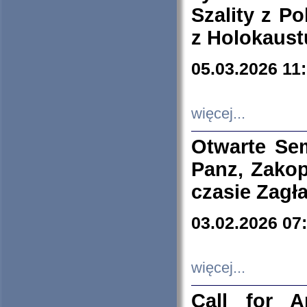
Szality z Po
z Holokaust
05.03.2026 11
więcej...
Otwarte Se
Panz, Zakop
czasie Zagł
03.02.2026 07
więcej...
Call for A