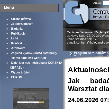
Szukaj:
Menu
Strona główna
Zespół Centrum
Badania
Centrum Badań nad Zagładą 
Publikacje
ul. Nowy Świat 72, 00-330 War
Linki
Palac Staszica pok. 120
e-mail: centrum@holocaustrese
Kontakt
Archiwum
Program seminariów 
Zagłada Żydów. Studia i Materiały
Centrum na semestr z
pismo naukowe Centrum
Dalej jest noc - »Nieudana KOREKTA
Aktualnośc
OBRAZU«
Wybór źródeł
EHRI PL
Jak bada
Warsztat dl
24.06.2026 07