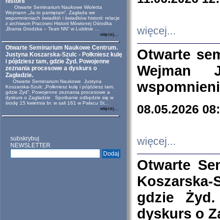
historii
Otwarte Seminarium Naukowe Wioletta
Wejmann „Ja to pamiętam”. Zagłada we
wspomnieniach świadkiń i świadków historii: relacje
z archiwum Pracowni Historii Mówionej Ośrodka
więcej...
„Brama Grodzka – Teatr NN” w Lublinie ...
więcej...
Otwarte Seminarium Naukowe Centrum.
Otwarte se
Justyna Koszarska-Szulc - Połkniesz kulę
i pójdziesz tam, gdzie Żyd. Powojenne
Wejman 
zeznania procesowe a dyskurs o
Zagładzie.
Otwarte Seminarium Naukowe Justyna
wspomnienia
Koszarska-Szulc „Połkniesz kulę i pójdziesz tam,
gdzie Żyd”. Powojenne zeznania procesowe a
dyskurs o Zagładzie Spotkanie odbędzie się w
środę 15 kwietnia br. w sali 161 w Pałacu St...
08.05.2026 08
więcej...
subskrybuj
więcej...
NEWSLETTER
Otwarte Se
Koszarska-S
gdzie Żyd
dyskurs o Z