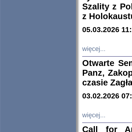
Szality z Po
z Holokaust
05.03.2026 11
więcej...
Otwarte Se
Panz, Zakop
czasie Zagł
03.02.2026 07
więcej...
Call for A