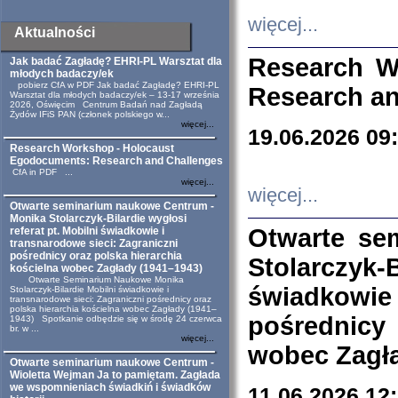
więcej...
Aktualności
Research W
Jak badać Zagładę? EHRI-PL Warsztat dla
młodych badaczy/ek
pobierz CfA w PDF Jak badać Zagładę? EHRI-PL
Research an
Warsztat dla młodych badaczy/ek – 13-17 września
2026, Oświęcim Centrum Badań nad Zagładą
Żydów IFiS PAN (członek polskiego w...
więcej...
19.06.2026 09
Research Workshop - Holocaust
Egodocuments: Research and Challenges
CfA in PDF ...
więcej...
więcej...
Otwarte seminarium naukowe Centrum -
Monika Stolarczyk-Bilardie wygłosi
Otwarte se
referat pt. Mobilni świadkowie i
transnarodowe sieci: Zagraniczni
pośrednicy oraz polska hierarchia
Stolarczyk-
kościelna wobec Zagłady (1941–1943)
Otwarte Seminarium Naukowe Monika
świadkowie
Stolarczyk-Bilardie Mobilni świadkowie i
transnarodowe sieci: Zagraniczni pośrednicy oraz
polska hierarchia kościelna wobec Zagłady (1941–
pośrednicy
1943) Spotkanie odbędzie się w środę 24 czerwca
br. w ...
więcej...
wobec Zagła
Otwarte seminarium naukowe Centrum -
Wioletta Wejman Ja to pamiętam. Zagłada
we wspomnieniach świadkiń i świadków
11.06.2026 12