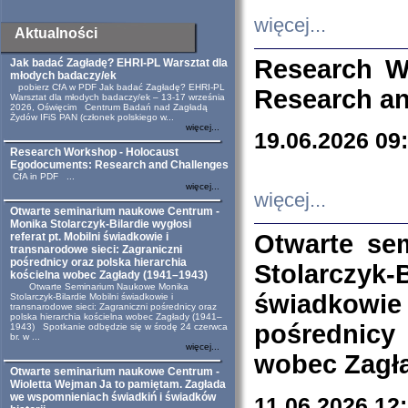
więcej...
Aktualności
Research W
Jak badać Zagładę? EHRI-PL Warsztat dla
młodych badaczy/ek
pobierz CfA w PDF Jak badać Zagładę? EHRI-PL
Research an
Warsztat dla młodych badaczy/ek – 13-17 września
2026, Oświęcim Centrum Badań nad Zagładą
Żydów IFiS PAN (członek polskiego w...
więcej...
19.06.2026 09
Research Workshop - Holocaust
Egodocuments: Research and Challenges
CfA in PDF ...
więcej...
więcej...
Otwarte seminarium naukowe Centrum -
Monika Stolarczyk-Bilardie wygłosi
Otwarte se
referat pt. Mobilni świadkowie i
transnarodowe sieci: Zagraniczni
pośrednicy oraz polska hierarchia
Stolarczyk-
kościelna wobec Zagłady (1941–1943)
Otwarte Seminarium Naukowe Monika
świadkowie
Stolarczyk-Bilardie Mobilni świadkowie i
transnarodowe sieci: Zagraniczni pośrednicy oraz
polska hierarchia kościelna wobec Zagłady (1941–
pośrednicy
1943) Spotkanie odbędzie się w środę 24 czerwca
br. w ...
więcej...
wobec Zagła
Otwarte seminarium naukowe Centrum -
Wioletta Wejman Ja to pamiętam. Zagłada
we wspomnieniach świadkiń i świadków
11.06.2026 12