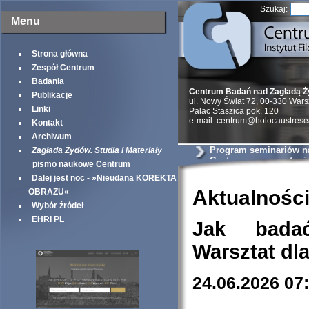
Szukaj:
Menu
Strona główna
Zespół Centrum
Badania
Centrum Badań nad Zagładą 
Publikacje
ul. Nowy Świat 72, 00-330 War
Linki
Palac Staszica pok. 120
e-mail: centrum@holocaustrese
Kontakt
Archiwum
Program seminariów 
Zagłada Żydów. Studia i Materiały
Centrum na semestr z
pismo naukowe Centrum
Dalej jest noc - »Nieudana KOREKTA
Aktualnośc
OBRAZU«
Wybór źródeł
EHRI PL
Jak bada
Warsztat dl
24.06.2026 07