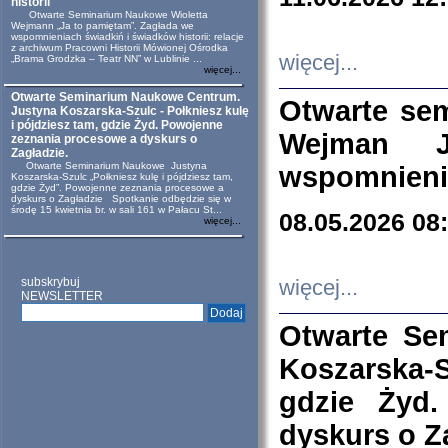
historii
Otwarte Seminarium Naukowe Wioletta
Wejmann „Ja to pamiętam”. Zagłada we
wspomnieniach świadkiń i świadków historii: relacje
z archiwum Pracowni Historii Mówionej Ośrodka
więcej...
„Brama Grodzka – Teatr NN” w Lublinie ...
więcej...
Otwarte Seminarium Naukowe Centrum.
Otwarte se
Justyna Koszarska-Szulc - Połkniesz kulę
i pójdziesz tam, gdzie Żyd. Powojenne
Wejman 
zeznania procesowe a dyskurs o
Zagładzie.
Otwarte Seminarium Naukowe Justyna
wspomnienia
Koszarska-Szulc „Połkniesz kulę i pójdziesz tam,
gdzie Żyd”. Powojenne zeznania procesowe a
dyskurs o Zagładzie Spotkanie odbędzie się w
środę 15 kwietnia br. w sali 161 w Pałacu St...
08.05.2026 08
więcej...
subskrybuj
więcej...
NEWSLETTER
Otwarte Se
Koszarska-S
gdzie Żyd
dyskurs o Z