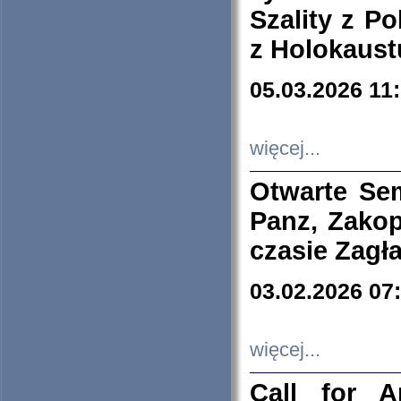
Szality z Po
z Holokaust
05.03.2026 11
więcej...
Otwarte Se
Panz, Zakop
czasie Zagł
03.02.2026 07
więcej...
Call for A