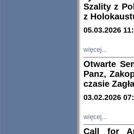
Szality z Po
z Holokaust
05.03.2026 11
więcej...
Otwarte Se
Panz, Zakop
czasie Zagł
03.02.2026 07
więcej...
Call for A