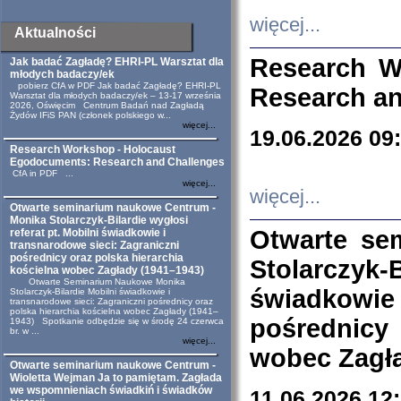
więcej...
Aktualności
Research W
Jak badać Zagładę? EHRI-PL Warsztat dla
młodych badaczy/ek
pobierz CfA w PDF Jak badać Zagładę? EHRI-PL
Research an
Warsztat dla młodych badaczy/ek – 13-17 września
2026, Oświęcim Centrum Badań nad Zagładą
Żydów IFiS PAN (członek polskiego w...
więcej...
19.06.2026 09
Research Workshop - Holocaust
Egodocuments: Research and Challenges
CfA in PDF ...
więcej...
więcej...
Otwarte seminarium naukowe Centrum -
Monika Stolarczyk-Bilardie wygłosi
Otwarte se
referat pt. Mobilni świadkowie i
transnarodowe sieci: Zagraniczni
pośrednicy oraz polska hierarchia
Stolarczyk-
kościelna wobec Zagłady (1941–1943)
Otwarte Seminarium Naukowe Monika
świadkowie
Stolarczyk-Bilardie Mobilni świadkowie i
transnarodowe sieci: Zagraniczni pośrednicy oraz
polska hierarchia kościelna wobec Zagłady (1941–
pośrednicy
1943) Spotkanie odbędzie się w środę 24 czerwca
br. w ...
więcej...
wobec Zagła
Otwarte seminarium naukowe Centrum -
Wioletta Wejman Ja to pamiętam. Zagłada
we wspomnieniach świadkiń i świadków
11.06.2026 12