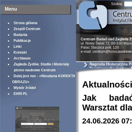
Szukaj:
Menu
Strona główna
Zespół Centrum
Badania
Centrum Badań nad Zagładą 
Publikacje
ul. Nowy Świat 72, 00-330 War
Linki
Palac Staszica pok. 120
e-mail: centrum@holocaustrese
Kontakt
Archiwum
Nagroda Historyczna Po
Zagłada Żydów. Studia i Materiały
Turskiego dla Justyny 
pismo naukowe Centrum
Dalej jest noc - »Nieudana KOREKTA
Aktualnośc
OBRAZU«
Wybór źródeł
EHRI PL
Jak bada
Warsztat dl
24.06.2026 07