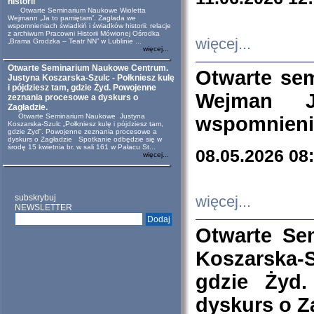
historii
Otwarte Seminarium Naukowe Wioletta
Wejmann „Ja to pamiętam”. Zagłada we
wspomnieniach świadkiń i świadków historii: relacje
z archiwum Pracowni Historii Mówionej Ośrodka
więcej...
„Brama Grodzka – Teatr NN” w Lublinie ...
więcej...
Otwarte Seminarium Naukowe Centrum.
Otwarte se
Justyna Koszarska-Szulc - Połkniesz kulę
i pójdziesz tam, gdzie Żyd. Powojenne
Wejman 
zeznania procesowe a dyskurs o
Zagładzie.
Otwarte Seminarium Naukowe Justyna
wspomnienia
Koszarska-Szulc „Połkniesz kulę i pójdziesz tam,
gdzie Żyd”. Powojenne zeznania procesowe a
dyskurs o Zagładzie Spotkanie odbędzie się w
środę 15 kwietnia br. w sali 161 w Pałacu St...
08.05.2026 08
więcej...
subskrybuj
więcej...
NEWSLETTER
Otwarte Se
Koszarska-S
gdzie Żyd
dyskurs o Z