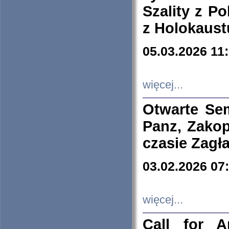
Szality z Po
z Holokaust
05.03.2026 11
więcej...
Otwarte Se
Panz, Zakop
czasie Zagł
03.02.2026 07
więcej...
Call for A