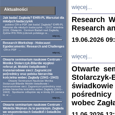
więcej...
Aktualności
Research W
Jak badać Zagładę? EHRI-PL Warsztat dla
młodych badaczy/ek
pobierz CfA w PDF Jak badać Zagładę? EHRI-PL
Research an
Warsztat dla młodych badaczy/ek – 13-17 września
2026, Oświęcim Centrum Badań nad Zagładą
Żydów IFiS PAN (członek polskiego w...
więcej...
19.06.2026 09
Research Workshop - Holocaust
Egodocuments: Research and Challenges
CfA in PDF ...
więcej...
więcej...
Otwarte seminarium naukowe Centrum -
Monika Stolarczyk-Bilardie wygłosi
Otwarte se
referat pt. Mobilni świadkowie i
transnarodowe sieci: Zagraniczni
pośrednicy oraz polska hierarchia
Stolarczyk-
kościelna wobec Zagłady (1941–1943)
Otwarte Seminarium Naukowe Monika
świadkowie
Stolarczyk-Bilardie Mobilni świadkowie i
transnarodowe sieci: Zagraniczni pośrednicy oraz
polska hierarchia kościelna wobec Zagłady (1941–
pośrednicy
1943) Spotkanie odbędzie się w środę 24 czerwca
br. w ...
więcej...
wobec Zagła
Otwarte seminarium naukowe Centrum -
Wioletta Wejman Ja to pamiętam. Zagłada
we wspomnieniach świadkiń i świadków
11.06.2026 12