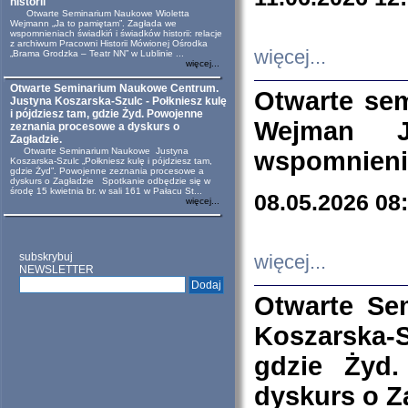
historii
Otwarte Seminarium Naukowe Wioletta
Wejmann „Ja to pamiętam”. Zagłada we
wspomnieniach świadkiń i świadków historii: relacje
z archiwum Pracowni Historii Mówionej Ośrodka
więcej...
„Brama Grodzka – Teatr NN” w Lublinie ...
więcej...
Otwarte Seminarium Naukowe Centrum.
Otwarte se
Justyna Koszarska-Szulc - Połkniesz kulę
i pójdziesz tam, gdzie Żyd. Powojenne
Wejman 
zeznania procesowe a dyskurs o
Zagładzie.
Otwarte Seminarium Naukowe Justyna
wspomnienia
Koszarska-Szulc „Połkniesz kulę i pójdziesz tam,
gdzie Żyd”. Powojenne zeznania procesowe a
dyskurs o Zagładzie Spotkanie odbędzie się w
środę 15 kwietnia br. w sali 161 w Pałacu St...
08.05.2026 08
więcej...
subskrybuj
więcej...
NEWSLETTER
Otwarte Se
Koszarska-S
gdzie Żyd
dyskurs o Z