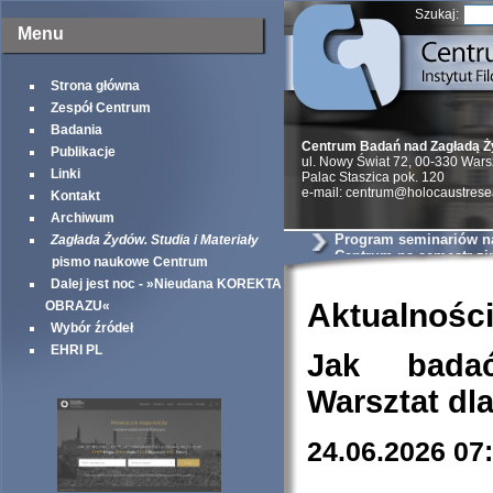
Szukaj:
Menu
Strona główna
Zespół Centrum
Badania
Centrum Badań nad Zagładą 
Publikacje
ul. Nowy Świat 72, 00-330 War
Linki
Palac Staszica pok. 120
e-mail: centrum@holocaustrese
Kontakt
Archiwum
Program seminariów 
Zagłada Żydów. Studia i Materiały
Centrum na semestr z
pismo naukowe Centrum
Dalej jest noc - »Nieudana KOREKTA
Aktualnośc
OBRAZU«
Wybór źródeł
EHRI PL
Jak bada
Warsztat dl
24.06.2026 07