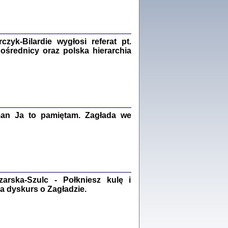
Zagłada Żydów.
Studia i Materiały
nr 18, R. 2022
Warszawa 2022
yk-Bilardie wygłosi referat pt.
pośrednicy oraz polska hierarchia
 iluzję, że żyjemy …
iętniki z Galicji Wschodniej
iszewa), Urman Jerzy Feliks, Strassler Szymon,
man Ja to pamiętam. Zagłada we
ndra Bańkowska
2
PAMIĘTNIK
Kalman Rotgeber
dra Bańkowska, wstęp Jacek Leociak
rska-Szulc - Połkniesz kulę i
Warszawa 2021
a dyskurs o Zagładzie.