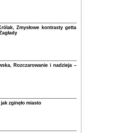
kiego Żyda wspomnienia, łzy i myśli
Zapiski z okupacyjnej Warszawy
konowski, oprac. Marta Janczewska
rólak, Zmysłowe kontrasty getta
 Zagłady
Warszawa 2020
ska, Rozczarowanie i nadzieja –
Y TE SŁOWA JEST PRACOWNIKIEM
GETTOWEJ INSTYTUCJI ...
nnika' i inne pisma z łódzkiego getta
 z jidysz, oprac. i wstęp. Monika Polit
Warszawa 2019
jak zginęło miasto
ETĘ NIEMIECKĄ ...
ny w ukryciu w Warszawie w latach 1943-1944
rg
,
oprac. i wstępem opatrzyła
Barbara Engelking
9