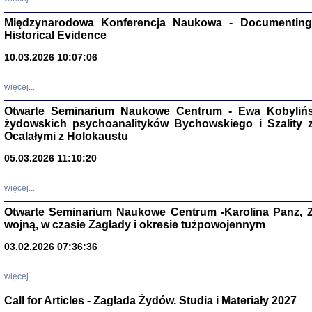
Zagłada Żyd
Międzynarodowa Konferencja Naukowa - Documenting 
Studia i Mater
nr 17, R. 202
Historical Evidence
Warszawa 20
10.03.2026 10:07:06
więcej...
Otwarte Seminarium Naukowe Centrum - Ewa Kobylińsk
żydowskich psychoanalityków Bychowskiego i Szality z 
NIE WIEMY CO PRZY
Dziennik p
Ocalałymi z Holokaustu
Moszek Baum, oprac. Barb
05.03.2026 11:10:20
więcej...
Otwarte Seminarium Naukowe Centrum -Karolina Panz, Z
wojną, w czasie Zagłady i okresie tużpowojennym
Zagłada Żyd
Studia i Mater
03.02.2026 07:36:36
nr 16, R. 202
Warszawa 20
więcej...
Call for Articles - Zagłada Żydów. Studia i Materiały 2027