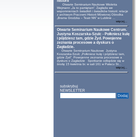
historii
Otwarte Seminarium Naukowe Wioletta
Wejmann „Ja to pamiętam”. Zagłada we
wspomnieniach świadkiń i świadków historii: relacje
z archiwum Pracowni Historii Mówionej Ośrodka
„Brama Grodzka – Teatr NN” w Lublinie ...
więcej...
Otwarte Seminarium Naukowe Centrum.
Justyna Koszarska-Szulc - Połkniesz kulę
i pójdziesz tam, gdzie Żyd. Powojenne
zeznania procesowe a dyskurs o
Zagładzie.
Otwarte Seminarium Naukowe Justyna
Koszarska-Szulc „Połkniesz kulę i pójdziesz tam,
gdzie Żyd”. Powojenne zeznania procesowe a
dyskurs o Zagładzie Spotkanie odbędzie się w
środę 15 kwietnia br. w sali 161 w Pałacu St...
więcej...
subskrybuj
NEWSLETTER