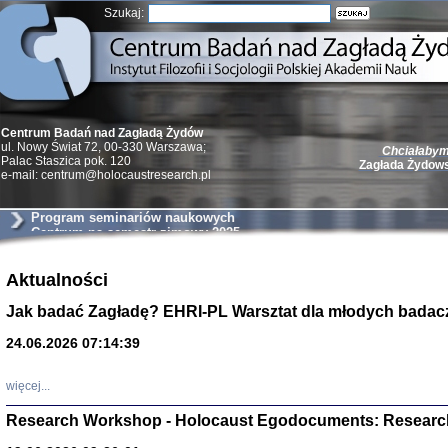
Szukaj:
Centrum Badań nad Zagładą Żydów
Chciałabym 
ul. Nowy Świat 72, 00-330 Warszawa;
Zagłada Żydow
Palac Staszica pok. 120
e-mail: centrum@holocaustresearch.pl
Program seminariów naukowych
Centrum na semestr zimowy 2025
Żydzi w walc
Aktualności
Germany 193
Jak badać Zagładę? EHRI-PL Warsztat dla młodych badac
Natalia Aleksiun, 
Deborah Dash Moor
Turski, Laurence 
24.06.2026 07:14:39
(Arkadij Zelcer)
red. Krzysztof Pe
Warszawa 20
więcej...
Research Workshop - Holocaust Egodocuments: Researc