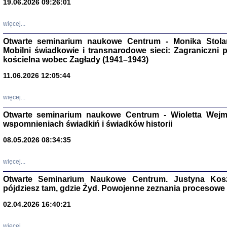
19.06.2026 09:26:01
więcej...
Otwarte seminarium naukowe Centrum - Monika Stolarcz
Mobilni świadkowie i transnarodowe sieci: Zagraniczni 
kościelna wobec Zagłady (1941–1943)
11.06.2026 12:05:44
Znowu mieliśmy
Dzienniki i pam
więcej...
Binder Elza (El
Wagner Rózia
Otwarte seminarium naukowe Centrum - Wioletta Wej
oprac. Aleksa
Warszawa 202
wspomnieniach świadkiń i świadków historii
08.05.2026 08:34:35
więcej...
oprac. Aleksan
Otwarte Seminarium Naukowe Centrum. Justyna Kosza
pójdziesz tam, gdzie Żyd. Powojenne zeznania procesowe 
02.04.2026 16:40:21
więcej...