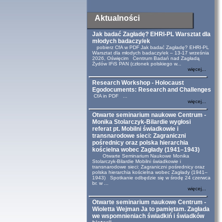
Aktualności
Jak badać Zagładę? EHRI-PL Warsztat dla
młodych badaczy/ek
pobierz CfA w PDF Jak badać Zagładę? EHRI-PL
Warsztat dla młodych badaczy/ek – 13-17 września
2026, Oświęcim Centrum Badań nad Zagładą
Żydów IFiS PAN (członek polskiego w...
więcej...
Research Workshop - Holocaust
Egodocuments: Research and Challenges
CfA in PDF ...
więcej...
Otwarte seminarium naukowe Centrum -
Monika Stolarczyk-Bilardie wygłosi
referat pt. Mobilni świadkowie i
transnarodowe sieci: Zagraniczni
pośrednicy oraz polska hierarchia
kościelna wobec Zagłady (1941–1943)
Otwarte Seminarium Naukowe Monika
Stolarczyk-Bilardie Mobilni świadkowie i
transnarodowe sieci: Zagraniczni pośrednicy oraz
polska hierarchia kościelna wobec Zagłady (1941–
1943) Spotkanie odbędzie się w środę 24 czerwca
br. w ...
więcej...
Otwarte seminarium naukowe Centrum -
Wioletta Wejman Ja to pamiętam. Zagłada
we wspomnieniach świadkiń i świadków