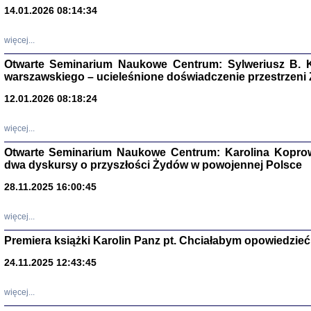
14.01.2026 08:14:34
Aryjs
więcej...
Sewek O
Otwarte Seminarium Naukowe Centrum: Sylweriusz B. K
warszawskiego – ucieleśnione doświadczenie przestrzeni
12.01.2026 08:18:24
więcej...
Otwarte Seminarium Naukowe Centrum: Karolina Koprow
PISZĄC
dwa dyskursy o przyszłości Żydów w powojennej Polsce
'z Dzie
Józef Zelkowicz, tłum.
28.11.2025 16:00:45
więcej...
Premiera książki Karolin Panz pt. Chciałabym opowiedzieć 
CZYTAJĄC GAZ
24.11.2025 12:43:45
Dziennik pisa
Jakub Hochbe
Warszawa 201
więcej...