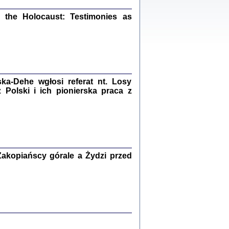
ów.
the Holocaust: Testimonies as
iały
1
21
a-Dehe wgłosi referat nt. Losy
Polski i ich pionierska praca z
NIESIE NAM KOLEJNA GODZINA ...
isany w ukryciu w latach 1943-1944
ara Engelking, tłum. z jidysz Monika
Polit
Warszawa 2020
akopiańscy górale a Żydzi przed
ów.
iały
0
20