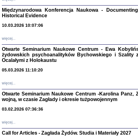
Zagłada Żyd
Międzynarodowa Konferencja Naukowa - Documenting 
Studia i Mater
nr 17, R. 202
Historical Evidence
Warszawa 20
10.03.2026 10:07:06
więcej...
Otwarte Seminarium Naukowe Centrum - Ewa Kobylińsk
żydowskich psychoanalityków Bychowskiego i Szality z 
NIE WIEMY CO PRZY
Dziennik p
Ocalałymi z Holokaustu
Moszek Baum, oprac. Barb
05.03.2026 11:10:20
więcej...
Otwarte Seminarium Naukowe Centrum -Karolina Panz, Z
wojną, w czasie Zagłady i okresie tużpowojennym
Zagłada Żyd
Studia i Mater
03.02.2026 07:36:36
nr 16, R. 202
Warszawa 20
więcej...
Call for Articles - Zagłada Żydów. Studia i Materiały 2027