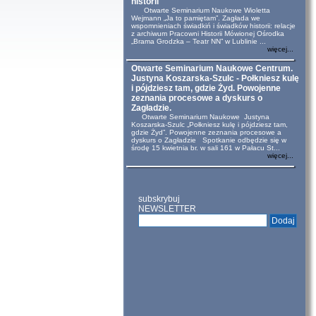
historii
Otwarte Seminarium Naukowe Wioletta
Wejmann „Ja to pamiętam”. Zagłada we
wspomnieniach świadkiń i świadków historii: relacje
z archiwum Pracowni Historii Mówionej Ośrodka
„Brama Grodzka – Teatr NN” w Lublinie ...
więcej...
Otwarte Seminarium Naukowe Centrum.
Justyna Koszarska-Szulc - Połkniesz kulę
i pójdziesz tam, gdzie Żyd. Powojenne
zeznania procesowe a dyskurs o
Zagładzie.
Otwarte Seminarium Naukowe Justyna
Koszarska-Szulc „Połkniesz kulę i pójdziesz tam,
gdzie Żyd”. Powojenne zeznania procesowe a
dyskurs o Zagładzie Spotkanie odbędzie się w
środę 15 kwietnia br. w sali 161 w Pałacu St...
więcej...
subskrybuj
NEWSLETTER