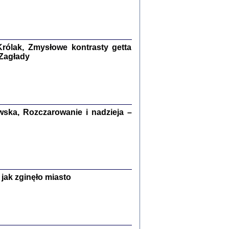
kiego Żyda wspomnienia, łzy i myśli
Zapiski z okupacyjnej Warszawy
konowski, oprac. Marta Janczewska
rólak, Zmysłowe kontrasty getta
 Zagłady
Warszawa 2020
ska, Rozczarowanie i nadzieja –
Y TE SŁOWA JEST PRACOWNIKIEM
GETTOWEJ INSTYTUCJI ...
nnika' i inne pisma z łódzkiego getta
 z jidysz, oprac. i wstęp. Monika Polit
Warszawa 2019
jak zginęło miasto
ETĘ NIEMIECKĄ ...
ny w ukryciu w Warszawie w latach 1943-1944
rg
,
oprac. i wstępem opatrzyła
Barbara Engelking
9