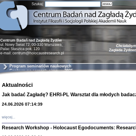
Szukaj:
Centrum Badań nad Zagładą Żydów
Chciałabym 
ul. Nowy Świat 72, 00-330 Warszawa;
Zagłada Żydow
Palac Staszica pok. 120
e-mail: centrum@holocaustresearch.pl
Program seminariów naukowych
Centrum na semestr zimowy 2025
Żydzi w walc
Aktualności
Germany 193
Jak badać Zagładę? EHRI-PL Warsztat dla młodych badac
Natalia Aleksiun, 
Deborah Dash Moor
Turski, Laurence 
24.06.2026 07:14:39
(Arkadij Zelcer)
red. Krzysztof Pe
Warszawa 20
więcej...
Research Workshop - Holocaust Egodocuments: Researc