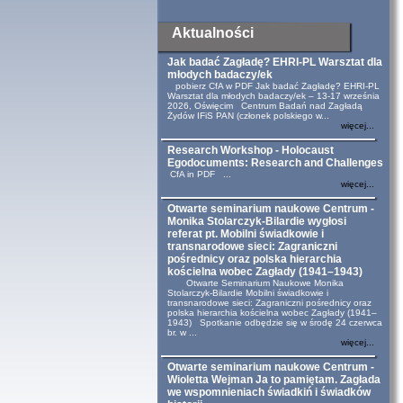
Aktualności
Jak badać Zagładę? EHRI-PL Warsztat dla
młodych badaczy/ek
pobierz CfA w PDF Jak badać Zagładę? EHRI-PL
Warsztat dla młodych badaczy/ek – 13-17 września
2026, Oświęcim Centrum Badań nad Zagładą
Żydów IFiS PAN (członek polskiego w...
więcej...
Research Workshop - Holocaust
Egodocuments: Research and Challenges
CfA in PDF ...
więcej...
Otwarte seminarium naukowe Centrum -
Monika Stolarczyk-Bilardie wygłosi
referat pt. Mobilni świadkowie i
transnarodowe sieci: Zagraniczni
pośrednicy oraz polska hierarchia
kościelna wobec Zagłady (1941–1943)
Otwarte Seminarium Naukowe Monika
Stolarczyk-Bilardie Mobilni świadkowie i
transnarodowe sieci: Zagraniczni pośrednicy oraz
polska hierarchia kościelna wobec Zagłady (1941–
1943) Spotkanie odbędzie się w środę 24 czerwca
br. w ...
więcej...
Otwarte seminarium naukowe Centrum -
Wioletta Wejman Ja to pamiętam. Zagłada
we wspomnieniach świadkiń i świadków