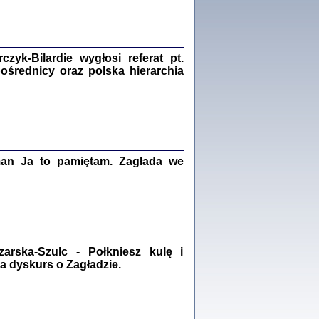
Zagłada Żydów.
Studia i Materiały
nr 18, R. 2022
Warszawa 2022
yk-Bilardie wygłosi referat pt.
pośrednicy oraz polska hierarchia
 iluzję, że żyjemy …
iętniki z Galicji Wschodniej
iszewa), Urman Jerzy Feliks, Strassler Szymon,
man Ja to pamiętam. Zagłada we
ndra Bańkowska
2
PAMIĘTNIK
Kalman Rotgeber
dra Bańkowska, wstęp Jacek Leociak
rska-Szulc - Połkniesz kulę i
Warszawa 2021
a dyskurs o Zagładzie.