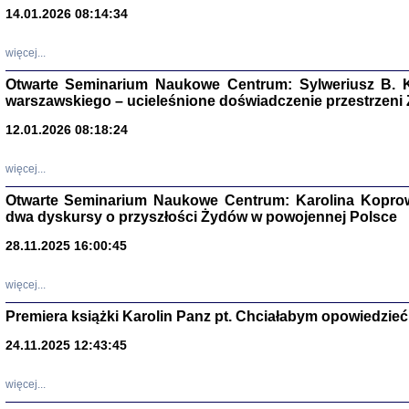
14.01.2026 08:14:34
Aryjs
więcej...
Sewek O
Otwarte Seminarium Naukowe Centrum: Sylweriusz B. K
warszawskiego – ucieleśnione doświadczenie przestrzeni
12.01.2026 08:18:24
więcej...
Otwarte Seminarium Naukowe Centrum: Karolina Koprow
PISZĄC
dwa dyskursy o przyszłości Żydów w powojennej Polsce
'z Dzie
Józef Zelkowicz, tłum.
28.11.2025 16:00:45
więcej...
Premiera książki Karolin Panz pt. Chciałabym opowiedzieć 
CZYTAJĄC GAZ
24.11.2025 12:43:45
Dziennik pisa
Jakub Hochbe
Warszawa 201
więcej...