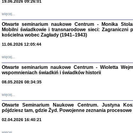
19.06.2026 09:26:01
więcej...
Otwarte seminarium naukowe Centrum - Monika Stolarcz
Mobilni świadkowie i transnarodowe sieci: Zagraniczni 
kościelna wobec Zagłady (1941–1943)
11.06.2026 12:05:44
Znowu mieliśmy
Dzienniki i pam
więcej...
Binder Elza (El
Wagner Rózia
Otwarte seminarium naukowe Centrum - Wioletta Wej
oprac. Aleksa
Warszawa 202
wspomnieniach świadkiń i świadków historii
08.05.2026 08:34:35
więcej...
oprac. Aleksan
Otwarte Seminarium Naukowe Centrum. Justyna Kosza
pójdziesz tam, gdzie Żyd. Powojenne zeznania procesowe 
02.04.2026 16:40:21
więcej...