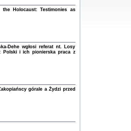
ów.
the Holocaust: Testimonies as
iały
1
21
a-Dehe wgłosi referat nt. Losy
Polski i ich pionierska praca z
NIESIE NAM KOLEJNA GODZINA ...
isany w ukryciu w latach 1943-1944
ara Engelking, tłum. z jidysz Monika
Polit
Warszawa 2020
akopiańscy górale a Żydzi przed
ów.
iały
0
20