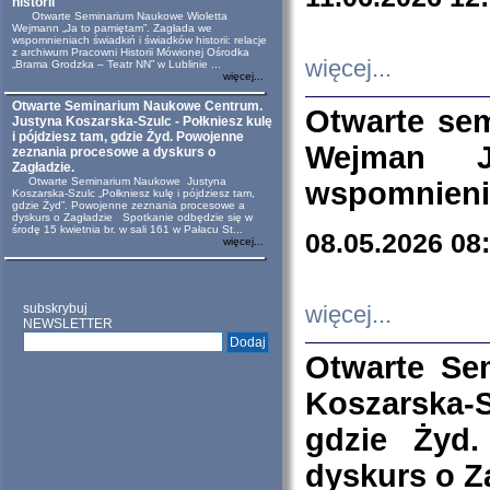
historii
Otwarte Seminarium Naukowe Wioletta
Wejmann „Ja to pamiętam”. Zagłada we
wspomnieniach świadkiń i świadków historii: relacje
z archiwum Pracowni Historii Mówionej Ośrodka
więcej...
„Brama Grodzka – Teatr NN” w Lublinie ...
więcej...
Otwarte Seminarium Naukowe Centrum.
Otwarte se
Justyna Koszarska-Szulc - Połkniesz kulę
i pójdziesz tam, gdzie Żyd. Powojenne
Wejman 
zeznania procesowe a dyskurs o
Zagładzie.
Otwarte Seminarium Naukowe Justyna
wspomnienia
Koszarska-Szulc „Połkniesz kulę i pójdziesz tam,
gdzie Żyd”. Powojenne zeznania procesowe a
dyskurs o Zagładzie Spotkanie odbędzie się w
środę 15 kwietnia br. w sali 161 w Pałacu St...
08.05.2026 08
więcej...
subskrybuj
więcej...
NEWSLETTER
Otwarte Se
Koszarska-S
gdzie Żyd
dyskurs o Z