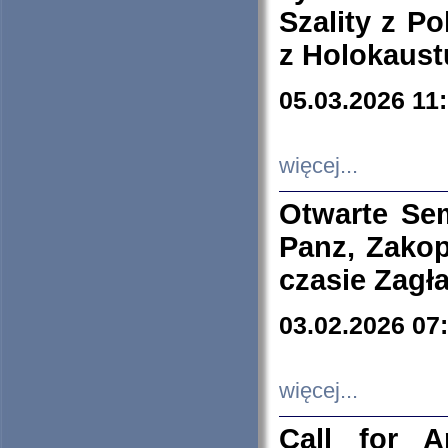
Szality z Po
z Holokaust
05.03.2026 11
więcej...
Otwarte Se
Panz, Zakop
czasie Zagł
03.02.2026 07
więcej...
Call for A