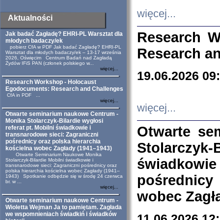
więcej...
Aktualności
Research W
Jak badać Zagładę? EHRI-PL Warsztat dla
młodych badaczy/ek
pobierz CfA w PDF Jak badać Zagładę? EHRI-PL
Research an
Warsztat dla młodych badaczy/ek – 13-17 września
2026, Oświęcim Centrum Badań nad Zagładą
Żydów IFiS PAN (członek polskiego w...
więcej...
19.06.2026 09
Research Workshop - Holocaust
Egodocuments: Research and Challenges
CfA in PDF ...
więcej...
więcej...
Otwarte seminarium naukowe Centrum -
Monika Stolarczyk-Bilardie wygłosi
Otwarte se
referat pt. Mobilni świadkowie i
transnarodowe sieci: Zagraniczni
pośrednicy oraz polska hierarchia
Stolarczyk-
kościelna wobec Zagłady (1941–1943)
Otwarte Seminarium Naukowe Monika
świadkowie
Stolarczyk-Bilardie Mobilni świadkowie i
transnarodowe sieci: Zagraniczni pośrednicy oraz
polska hierarchia kościelna wobec Zagłady (1941–
pośrednicy
1943) Spotkanie odbędzie się w środę 24 czerwca
br. w ...
więcej...
wobec Zagła
Otwarte seminarium naukowe Centrum -
Wioletta Wejman Ja to pamiętam. Zagłada
we wspomnieniach świadkiń i świadków
11.06.2026 12