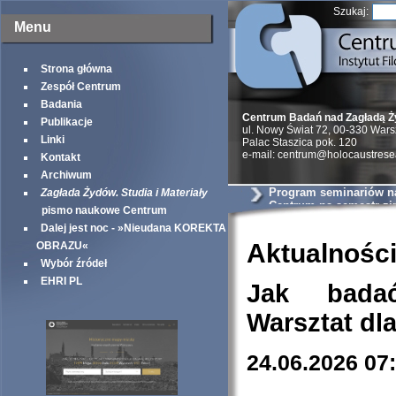
Szukaj:
Menu
Strona główna
Zespół Centrum
Badania
Centrum Badań nad Zagładą 
Publikacje
ul. Nowy Świat 72, 00-330 War
Linki
Palac Staszica pok. 120
e-mail: centrum@holocaustrese
Kontakt
Archiwum
Program seminariów 
Zagłada Żydów. Studia i Materiały
Centrum na semestr z
pismo naukowe Centrum
Dalej jest noc - »Nieudana KOREKTA
Aktualnośc
OBRAZU«
Wybór źródeł
EHRI PL
Jak bada
Warsztat dl
24.06.2026 07