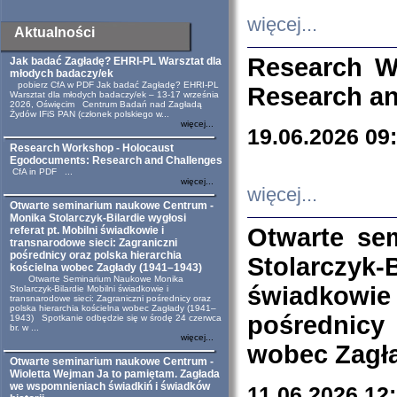
więcej...
Aktualności
Research W
Jak badać Zagładę? EHRI-PL Warsztat dla
młodych badaczy/ek
pobierz CfA w PDF Jak badać Zagładę? EHRI-PL
Research an
Warsztat dla młodych badaczy/ek – 13-17 września
2026, Oświęcim Centrum Badań nad Zagładą
Żydów IFiS PAN (członek polskiego w...
więcej...
19.06.2026 09
Research Workshop - Holocaust
Egodocuments: Research and Challenges
CfA in PDF ...
więcej...
więcej...
Otwarte seminarium naukowe Centrum -
Monika Stolarczyk-Bilardie wygłosi
Otwarte se
referat pt. Mobilni świadkowie i
transnarodowe sieci: Zagraniczni
pośrednicy oraz polska hierarchia
Stolarczyk-
kościelna wobec Zagłady (1941–1943)
Otwarte Seminarium Naukowe Monika
świadkowie
Stolarczyk-Bilardie Mobilni świadkowie i
transnarodowe sieci: Zagraniczni pośrednicy oraz
polska hierarchia kościelna wobec Zagłady (1941–
pośrednicy
1943) Spotkanie odbędzie się w środę 24 czerwca
br. w ...
więcej...
wobec Zagła
Otwarte seminarium naukowe Centrum -
Wioletta Wejman Ja to pamiętam. Zagłada
we wspomnieniach świadkiń i świadków
11.06.2026 12