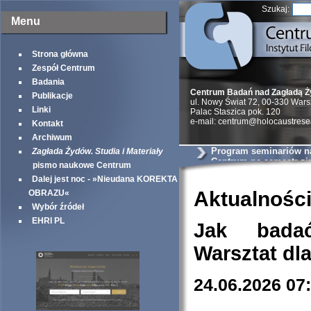
Szukaj:
Menu
Strona główna
Zespół Centrum
Badania
Centrum Badań nad Zagładą 
Publikacje
ul. Nowy Świat 72, 00-330 War
Linki
Palac Staszica pok. 120
e-mail: centrum@holocaustrese
Kontakt
Archiwum
Program seminariów 
Zagłada Żydów. Studia i Materiały
Centrum na semestr z
pismo naukowe Centrum
Dalej jest noc - »Nieudana KOREKTA
Aktualnośc
OBRAZU«
Wybór źródeł
EHRI PL
Jak bada
Warsztat dl
24.06.2026 07