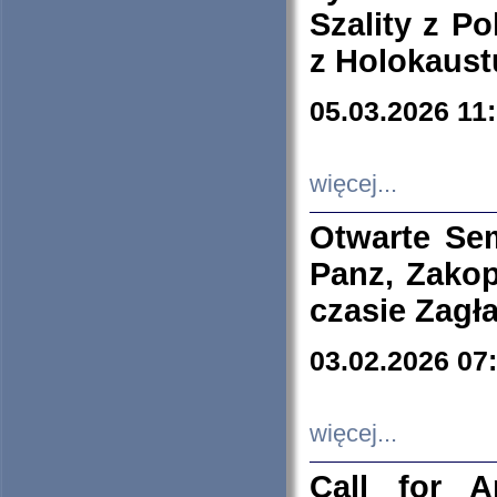
Szality z Po
z Holokaust
05.03.2026 11
więcej...
Otwarte Se
Panz, Zakop
czasie Zagł
03.02.2026 07
więcej...
Call for A