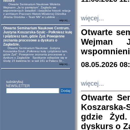
historii
Otwarte Seminarium Naukowe Wioletta
Wejmann „Ja to pamiętam”. Zagłada we
wspomnieniach świadkiń i świadków historii: relacje
z archiwum Pracowni Historii Mówionej Ośrodka
więcej...
„Brama Grodzka – Teatr NN” w Lublinie ...
więcej...
Otwarte Seminarium Naukowe Centrum.
Otwarte se
Justyna Koszarska-Szulc - Połkniesz kulę
i pójdziesz tam, gdzie Żyd. Powojenne
Wejman 
zeznania procesowe a dyskurs o
Zagładzie.
Otwarte Seminarium Naukowe Justyna
wspomnienia
Koszarska-Szulc „Połkniesz kulę i pójdziesz tam,
gdzie Żyd”. Powojenne zeznania procesowe a
dyskurs o Zagładzie Spotkanie odbędzie się w
środę 15 kwietnia br. w sali 161 w Pałacu St...
08.05.2026 08
więcej...
subskrybuj
więcej...
NEWSLETTER
Otwarte Se
Koszarska-S
gdzie Żyd
dyskurs o Z