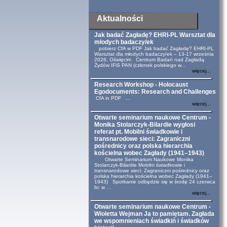
Aktualności
Jak badać Zagładę? EHRI-PL Warsztat dla
młodych badaczy/ek
pobierz CfA w PDF Jak badać Zagładę? EHRI-PL
Warsztat dla młodych badaczy/ek – 13-17 września
2026, Oświęcim Centrum Badań nad Zagładą
Żydów IFiS PAN (członek polskiego w...
więcej...
Research Workshop - Holocaust
Egodocuments: Research and Challenges
CfA in PDF ...
więcej...
Otwarte seminarium naukowe Centrum -
Monika Stolarczyk-Bilardie wygłosi
referat pt. Mobilni świadkowie i
transnarodowe sieci: Zagraniczni
pośrednicy oraz polska hierarchia
kościelna wobec Zagłady (1941–1943)
Otwarte Seminarium Naukowe Monika
Stolarczyk-Bilardie Mobilni świadkowie i
transnarodowe sieci: Zagraniczni pośrednicy oraz
polska hierarchia kościelna wobec Zagłady (1941–
1943) Spotkanie odbędzie się w środę 24 czerwca
br. w ...
więcej...
Otwarte seminarium naukowe Centrum -
Wioletta Wejman Ja to pamiętam. Zagłada
we wspomnieniach świadkiń i świadków