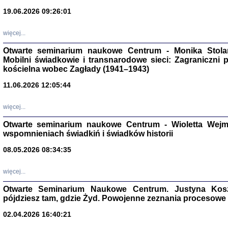
19.06.2026 09:26:01
więcej...
Otwarte seminarium naukowe Centrum - Monika Stolarcz
Mobilni świadkowie i transnarodowe sieci: Zagraniczni 
kościelna wobec Zagłady (1941–1943)
11.06.2026 12:05:44
Znowu mieliśmy
Dzienniki i pam
Binder Elza (El
więcej...
Wagner Rózia
oprac. Aleksa
Warszawa 202
Otwarte seminarium naukowe Centrum - Wioletta Wej
wspomnieniach świadkiń i świadków historii
08.05.2026 08:34:35
więcej...
oprac. Aleksan
Otwarte Seminarium Naukowe Centrum. Justyna Kosza
pójdziesz tam, gdzie Żyd. Powojenne zeznania procesowe 
02.04.2026 16:40:21