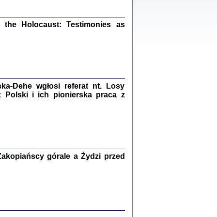
ów.
iały
1
the Holocaust: Testimonies as
21
a-Dehe wgłosi referat nt. Losy
NIESIE NAM KOLEJNA GODZINA ...
isany w ukryciu w latach 1943-1944
Polski i ich pionierska praca z
ara Engelking, tłum. z jidysz Monika
Polit
Warszawa 2020
akopiańscy górale a Żydzi przed
ów.
iały
0
20