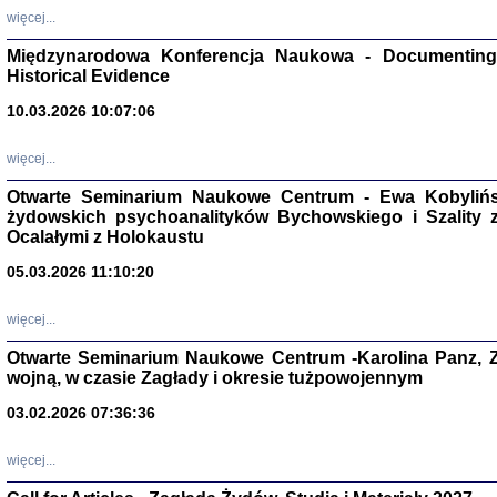
więcej...
Zagłada Żyd
Studia i Mater
nr 17, R. 202
Międzynarodowa Konferencja Naukowa - Documenting 
Warszawa 20
Historical Evidence
10.03.2026 10:07:06
więcej...
Otwarte Seminarium Naukowe Centrum - Ewa Kobylińsk
NIE WIEMY CO PRZY
Dziennik p
żydowskich psychoanalityków Bychowskiego i Szality z 
Moszek Baum, oprac. Barb
Ocalałymi z Holokaustu
05.03.2026 11:10:20
więcej...
Otwarte Seminarium Naukowe Centrum -Karolina Panz, Z
Zagłada Żyd
wojną, w czasie Zagłady i okresie tużpowojennym
Studia i Mater
nr 16, R. 202
03.02.2026 07:36:36
Warszawa 20
więcej...