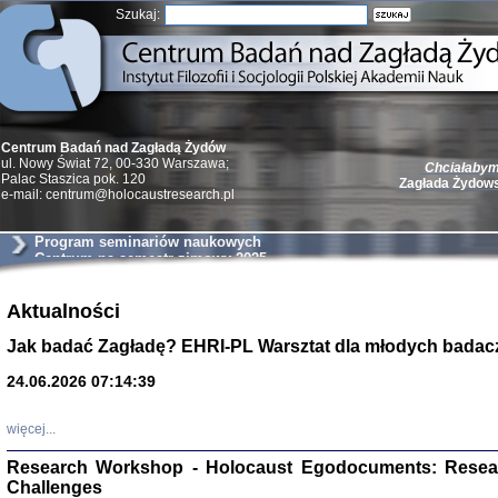
Szukaj:
Centrum Badań nad Zagładą Żydów
Chciałabym 
ul. Nowy Świat 72, 00-330 Warszawa;
Zagłada Żydow
Palac Staszica pok. 120
e-mail: centrum@holocaustresearch.pl
Program seminariów naukowych
Centrum na semestr zimowy 2025
Żydzi w walc
Aktualności
Germany 193
Jak badać Zagładę? EHRI-PL Warsztat dla młodych badac
Natalia Aleksiun, 
Deborah Dash Moor
Turski, Laurence 
24.06.2026 07:14:39
(Arkadij Zelcer)
red. Krzysztof Pe
Warszawa 20
więcej...
Research Workshop - Holocaust Egodocuments: Resea
Challenges