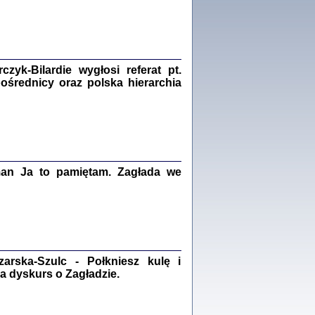
Zagłada Żydów.
Studia i Materiały
nr 18, R. 2022
Warszawa 2022
yk-Bilardie wygłosi referat pt.
pośrednicy oraz polska hierarchia
 iluzję, że żyjemy …
iętniki z Galicji Wschodniej
iszewa), Urman Jerzy Feliks, Strassler Szymon,
ndra Bańkowska
2
man Ja to pamiętam. Zagłada we
PAMIĘTNIK
Kalman Rotgeber
dra Bańkowska, wstęp Jacek Leociak
Warszawa 2021
rska-Szulc - Połkniesz kulę i
a dyskurs o Zagładzie.