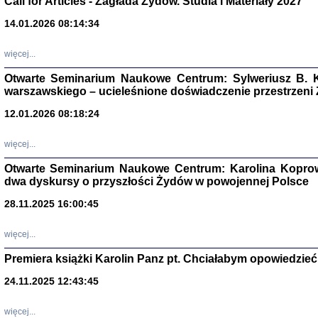
Call for Articles - Zagłada Żydów. Studia i Materiały 2027
14.01.2026 08:14:34
Aryjs
więcej...
Sewek O
Otwarte Seminarium Naukowe Centrum: Sylweriusz B. K
warszawskiego – ucieleśnione doświadczenie przestrzeni
12.01.2026 08:18:24
więcej...
PISZĄC
Otwarte Seminarium Naukowe Centrum: Karolina Koprow
'z Dzie
dwa dyskursy o przyszłości Żydów w powojennej Polsce
Józef Zelkowicz, tłum.
28.11.2025 16:00:45
więcej...
Premiera książki Karolin Panz pt. Chciałabym opowiedzieć 
CZYTAJĄC GAZ
Dziennik pisa
24.11.2025 12:43:45
Jakub Hochbe
Warszawa 201
więcej...