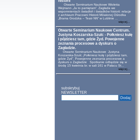
historii
Otwarte Seminarium Naukowe Wioletta
Wejmann „Ja to pamiętam”. Zagłada we
wspomnieniach świadkiń i świadków historii: relacje
z archiwum Pracowni Historii Mówionej Ośrodka
„Brama Grodzka – Teatr NN” w Lublinie ...
więcej...
Otwarte Seminarium Naukowe Centrum.
Justyna Koszarska-Szulc - Połkniesz kulę
i pójdziesz tam, gdzie Żyd. Powojenne
zeznania procesowe a dyskurs o
Zagładzie.
Otwarte Seminarium Naukowe Justyna
Koszarska-Szulc „Połkniesz kulę i pójdziesz tam,
gdzie Żyd”. Powojenne zeznania procesowe a
dyskurs o Zagładzie Spotkanie odbędzie się w
środę 15 kwietnia br. w sali 161 w Pałacu St...
więcej...
subskrybuj
NEWSLETTER