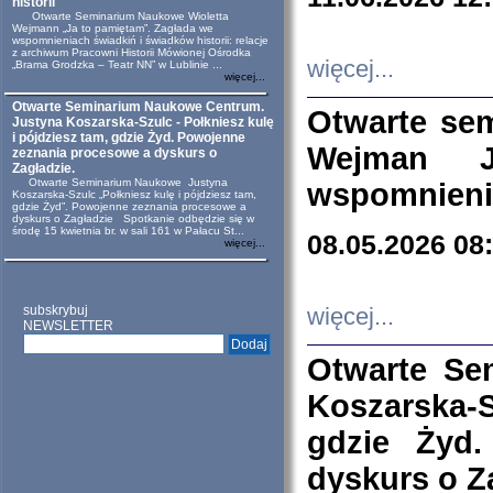
historii
Otwarte Seminarium Naukowe Wioletta
Wejmann „Ja to pamiętam”. Zagłada we
wspomnieniach świadkiń i świadków historii: relacje
z archiwum Pracowni Historii Mówionej Ośrodka
więcej...
„Brama Grodzka – Teatr NN” w Lublinie ...
więcej...
Otwarte Seminarium Naukowe Centrum.
Otwarte se
Justyna Koszarska-Szulc - Połkniesz kulę
i pójdziesz tam, gdzie Żyd. Powojenne
Wejman 
zeznania procesowe a dyskurs o
Zagładzie.
Otwarte Seminarium Naukowe Justyna
wspomnienia
Koszarska-Szulc „Połkniesz kulę i pójdziesz tam,
gdzie Żyd”. Powojenne zeznania procesowe a
dyskurs o Zagładzie Spotkanie odbędzie się w
środę 15 kwietnia br. w sali 161 w Pałacu St...
08.05.2026 08
więcej...
subskrybuj
więcej...
NEWSLETTER
Otwarte Se
Koszarska-S
gdzie Żyd
dyskurs o Z