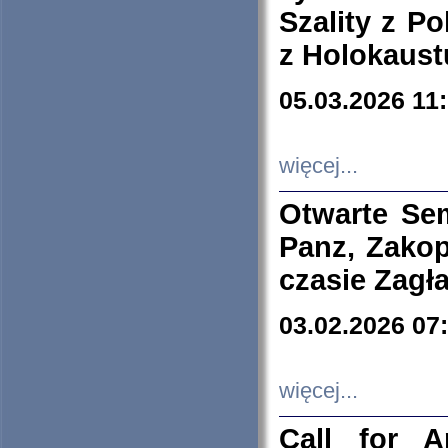
Szality z Po
z Holokaust
05.03.2026 11
więcej...
Otwarte Se
Panz, Zakop
czasie Zagł
03.02.2026 07
więcej...
Call for A