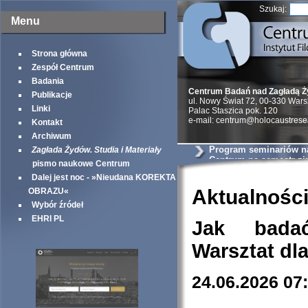
Szukaj:
Menu
Strona główna
Zespół Centrum
Badania
Centrum Badań nad Zagładą 
Publikacje
ul. Nowy Świat 72, 00-330 War
Linki
Palac Staszica pok. 120
e-mail: centrum@holocaustrese
Kontakt
Archiwum
Program seminariów 
Zagłada Żydów. Studia i Materiały
Centrum na semestr z
pismo naukowe Centrum
Dalej jest noc - »Nieudana KOREKTA
Aktualnośc
OBRAZU«
Wybór źródeł
EHRI PL
Jak bada
Warsztat dl
24.06.2026 07