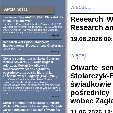
więcej...
Aktualności
Research W
Jak badać Zagładę? EHRI-PL Warsztat dla
młodych badaczy/ek
pobierz CfA w PDF Jak badać Zagładę? EHRI-PL
Research an
Warsztat dla młodych badaczy/ek – 13-17 września
2026, Oświęcim Centrum Badań nad Zagładą
Żydów IFiS PAN (członek polskiego w...
więcej...
19.06.2026 09
Research Workshop - Holocaust
Egodocuments: Research and Challenges
CfA in PDF ...
więcej...
więcej...
Otwarte seminarium naukowe Centrum -
Monika Stolarczyk-Bilardie wygłosi
Otwarte se
referat pt. Mobilni świadkowie i
transnarodowe sieci: Zagraniczni
pośrednicy oraz polska hierarchia
Stolarczyk-
kościelna wobec Zagłady (1941–1943)
Otwarte Seminarium Naukowe Monika
świadkowie
Stolarczyk-Bilardie Mobilni świadkowie i
transnarodowe sieci: Zagraniczni pośrednicy oraz
polska hierarchia kościelna wobec Zagłady (1941–
pośrednicy
1943) Spotkanie odbędzie się w środę 24 czerwca
br. w ...
więcej...
wobec Zagła
Otwarte seminarium naukowe Centrum -
Wioletta Wejman Ja to pamiętam. Zagłada
we wspomnieniach świadkiń i świadków
11.06.2026 12