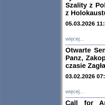
Szality z Po
z Holokaust
05.03.2026 11
więcej...
Otwarte Se
Panz, Zakop
czasie Zagł
03.02.2026 07
więcej...
Call for A