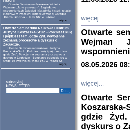
historii
Otwarte Seminarium Naukowe Wioletta
Wejmann „Ja to pamiętam”. Zagłada we
wspomnieniach świadkiń i świadków historii: relacje
z archiwum Pracowni Historii Mówionej Ośrodka
więcej...
„Brama Grodzka – Teatr NN” w Lublinie ...
więcej...
Otwarte Seminarium Naukowe Centrum.
Otwarte se
Justyna Koszarska-Szulc - Połkniesz kulę
i pójdziesz tam, gdzie Żyd. Powojenne
Wejman 
zeznania procesowe a dyskurs o
Zagładzie.
Otwarte Seminarium Naukowe Justyna
wspomnienia
Koszarska-Szulc „Połkniesz kulę i pójdziesz tam,
gdzie Żyd”. Powojenne zeznania procesowe a
dyskurs o Zagładzie Spotkanie odbędzie się w
środę 15 kwietnia br. w sali 161 w Pałacu St...
08.05.2026 08
więcej...
subskrybuj
więcej...
NEWSLETTER
Otwarte Se
Koszarska-S
gdzie Żyd
dyskurs o Z