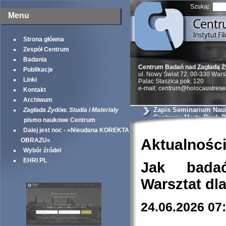
Szukaj:
Menu
Strona główna
Zespół Centrum
Badania
Centrum Badań nad Zagładą 
Publikacje
ul. Nowy Świat 72, 00-330 War
Linki
Palac Staszica pok. 120
e-mail: centrum@holocaustrese
Kontakt
Archiwum
Zapis Seminarium Na
Zagłada Żydów. Studia i Materiały
Centrum: Marta Duch-
pismo naukowe Centrum
odzyskania własności 
Dalej jest noc - »Nieudana KOREKTA
żydowskich mieszkańc
tuż powojennym – na p
Aktualnośc
OBRAZU«
wybranych miejscowoś
Wybór źródeł
Lubelszczyzny
EHRI PL
Jak bada
Warsztat dl
24.06.2026 07