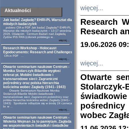
więcej...
Aktualności
Research W
Jak badać Zagładę? EHRI-PL Warsztat dla
młodych badaczy/ek
pobierz CfA w PDF Jak badać Zagładę? EHRI-PL
Research an
Warsztat dla młodych badaczy/ek – 13-17 września
2026, Oświęcim Centrum Badań nad Zagładą
Żydów IFiS PAN (członek polskiego w...
więcej...
19.06.2026 09
Research Workshop - Holocaust
Egodocuments: Research and Challenges
CfA in PDF ...
więcej...
więcej...
Otwarte seminarium naukowe Centrum -
Monika Stolarczyk-Bilardie wygłosi
Otwarte se
referat pt. Mobilni świadkowie i
transnarodowe sieci: Zagraniczni
pośrednicy oraz polska hierarchia
Stolarczyk-
kościelna wobec Zagłady (1941–1943)
Otwarte Seminarium Naukowe Monika
świadkowie
Stolarczyk-Bilardie Mobilni świadkowie i
transnarodowe sieci: Zagraniczni pośrednicy oraz
polska hierarchia kościelna wobec Zagłady (1941–
pośrednicy
1943) Spotkanie odbędzie się w środę 24 czerwca
br. w ...
więcej...
wobec Zagła
Otwarte seminarium naukowe Centrum -
Wioletta Wejman Ja to pamiętam. Zagłada
we wspomnieniach świadkiń i świadków
11.06.2026 12