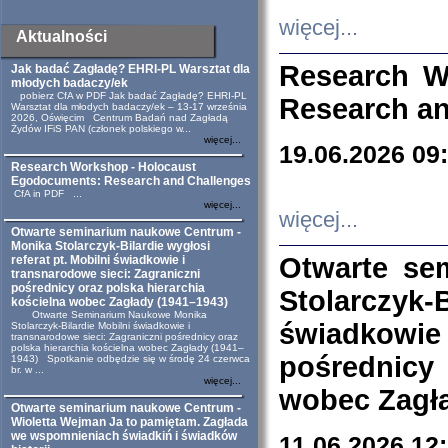
więcej...
Aktualności
Research W
Jak badać Zagładę? EHRI-PL Warsztat dla
młodych badaczy/ek
pobierz CfA w PDF Jak badać Zagładę? EHRI-PL
Research an
Warsztat dla młodych badaczy/ek – 13-17 września
2026, Oświęcim Centrum Badań nad Zagładą
Żydów IFiS PAN (członek polskiego w...
więcej...
19.06.2026 09
Research Workshop - Holocaust
Egodocuments: Research and Challenges
CfA in PDF ...
więcej...
więcej...
Otwarte seminarium naukowe Centrum -
Monika Stolarczyk-Bilardie wygłosi
Otwarte se
referat pt. Mobilni świadkowie i
transnarodowe sieci: Zagraniczni
pośrednicy oraz polska hierarchia
Stolarczyk-
kościelna wobec Zagłady (1941–1943)
Otwarte Seminarium Naukowe Monika
świadkowie
Stolarczyk-Bilardie Mobilni świadkowie i
transnarodowe sieci: Zagraniczni pośrednicy oraz
polska hierarchia kościelna wobec Zagłady (1941–
pośrednicy
1943) Spotkanie odbędzie się w środę 24 czerwca
br. w ...
więcej...
wobec Zagła
Otwarte seminarium naukowe Centrum -
Wioletta Wejman Ja to pamiętam. Zagłada
we wspomnieniach świadkiń i świadków
11.06.2026 12