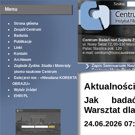
Szukaj:
Menu
Strona główna
Zespół Centrum
Badania
Centrum Badań nad Zagładą 
Publikacje
ul. Nowy Świat 72, 00-330 War
Linki
Palac Staszica pok. 120
e-mail: centrum@holocaustrese
Kontakt
Archiwum
Zapis Seminarium Na
Zagłada Żydów. Studia i Materiały
Centrum: Marta Duch-
pismo naukowe Centrum
odzyskania własności 
Dalej jest noc - »Nieudana KOREKTA
żydowskich mieszkańc
tuż powojennym – na p
Aktualnośc
OBRAZU«
wybranych miejscowoś
Wybór źródeł
Lubelszczyzny
EHRI PL
Jak bada
Warsztat dl
24.06.2026 07