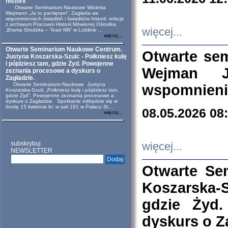
historii
Otwarte Seminarium Naukowe Wioletta
Wejmann „Ja to pamiętam”. Zagłada we
wspomnieniach świadkiń i świadków historii: relacje
z archiwum Pracowni Historii Mówionej Ośrodka
więcej...
„Brama Grodzka – Teatr NN” w Lublinie ...
więcej...
Otwarte Seminarium Naukowe Centrum.
Otwarte se
Justyna Koszarska-Szulc - Połkniesz kulę
i pójdziesz tam, gdzie Żyd. Powojenne
Wejman 
zeznania procesowe a dyskurs o
Zagładzie.
Otwarte Seminarium Naukowe Justyna
wspomnienia
Koszarska-Szulc „Połkniesz kulę i pójdziesz tam,
gdzie Żyd”. Powojenne zeznania procesowe a
dyskurs o Zagładzie Spotkanie odbędzie się w
środę 15 kwietnia br. w sali 161 w Pałacu St...
08.05.2026 08
więcej...
subskrybuj
więcej...
NEWSLETTER
Otwarte Se
Koszarska-S
gdzie Żyd
dyskurs o Z