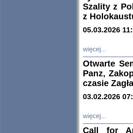
Szality z Po
z Holokaust
05.03.2026 11
więcej...
Otwarte Se
Panz, Zakop
czasie Zagł
03.02.2026 07
więcej...
Call for A