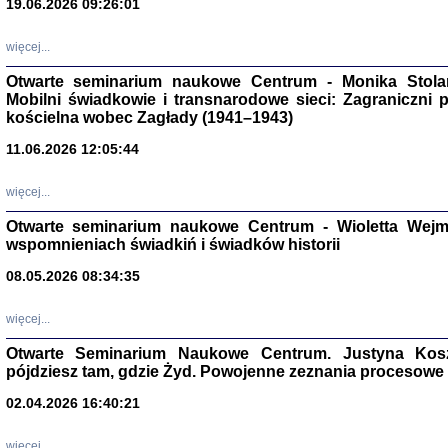
19.06.2026 09:26:01
więcej...
Otwarte seminarium naukowe Centrum - Monika Stolarcz
Mobilni świadkowie i transnarodowe sieci: Zagraniczni 
kościelna wobec Zagłady (1941–1943)
11.06.2026 12:05:44
Znowu mieliśmy
Dzienniki i pam
więcej...
Binder Elza (El
Wagner Rózia
oprac. Aleksa
Otwarte seminarium naukowe Centrum - Wioletta Wej
Warszawa 202
wspomnieniach świadkiń i świadków historii
08.05.2026 08:34:35
więcej...
oprac. Aleksan
Otwarte Seminarium Naukowe Centrum. Justyna Kosza
pójdziesz tam, gdzie Żyd. Powojenne zeznania procesowe 
02.04.2026 16:40:21
więcej...