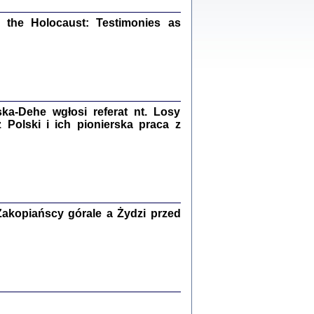
ów.
iały
the Holocaust: Testimonies as
1
21
a-Dehe wgłosi referat nt. Losy
NIESIE NAM KOLEJNA GODZINA ...
Polski i ich pionierska praca z
isany w ukryciu w latach 1943-1944
ara Engelking, tłum. z jidysz Monika
Polit
Warszawa 2020
akopiańscy górale a Żydzi przed
ów.
iały
0
20