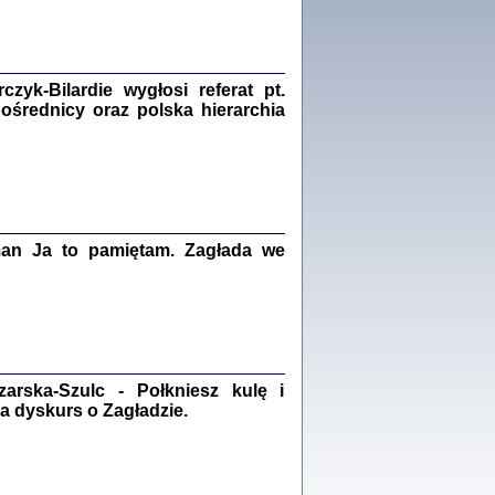
Zagłada Żydów.
Studia i Materiały
nr 18, R. 2022
Warszawa 2022
yk-Bilardie wygłosi referat pt.
pośrednicy oraz polska hierarchia
 iluzję, że żyjemy …
iętniki z Galicji Wschodniej
iszewa), Urman Jerzy Feliks, Strassler Szymon,
ndra Bańkowska
man Ja to pamiętam. Zagłada we
2
PAMIĘTNIK
Kalman Rotgeber
dra Bańkowska, wstęp Jacek Leociak
rska-Szulc - Połkniesz kulę i
Warszawa 2021
a dyskurs o Zagładzie.