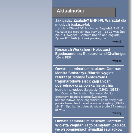
Aktualności
Jak badać Zagładę? EHRI-PL Warsztat dla
młodych badaczy/ek
pobierz CfA w PDF Jak badać Zagładę? EHRI-PL
Warsztat dla młodych badaczy/ek – 13-17 września
2026, Oświęcim Centrum Badań nad Zagładą
Żydów IFiS PAN (członek polskiego w...
więcej...
Research Workshop - Holocaust
Egodocuments: Research and Challenges
CfA in PDF ...
więcej...
Otwarte seminarium naukowe Centrum -
Monika Stolarczyk-Bilardie wygłosi
referat pt. Mobilni świadkowie i
transnarodowe sieci: Zagraniczni
pośrednicy oraz polska hierarchia
kościelna wobec Zagłady (1941–1943)
Otwarte Seminarium Naukowe Monika
Stolarczyk-Bilardie Mobilni świadkowie i
transnarodowe sieci: Zagraniczni pośrednicy oraz
polska hierarchia kościelna wobec Zagłady (1941–
1943) Spotkanie odbędzie się w środę 24 czerwca
br. w ...
więcej...
Otwarte seminarium naukowe Centrum -
Wioletta Wejman Ja to pamiętam. Zagłada
we wspomnieniach świadkiń i świadków