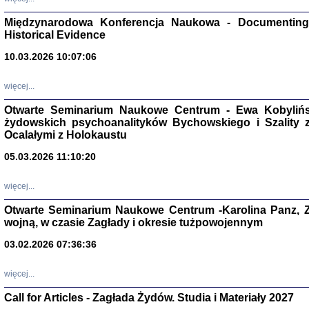
Zagłada Żyd
Studia i Mater
Międzynarodowa Konferencja Naukowa - Documenting 
nr 17, R. 202
Historical Evidence
Warszawa 20
10.03.2026 10:07:06
więcej...
Otwarte Seminarium Naukowe Centrum - Ewa Kobylińsk
NIE WIEMY CO PRZY
żydowskich psychoanalityków Bychowskiego i Szality z 
Dziennik p
Ocalałymi z Holokaustu
Moszek Baum, oprac. Barb
05.03.2026 11:10:20
więcej...
Otwarte Seminarium Naukowe Centrum -Karolina Panz, Z
wojną, w czasie Zagłady i okresie tużpowojennym
Zagłada Żyd
Studia i Mater
03.02.2026 07:36:36
nr 16, R. 202
Warszawa 20
więcej...
Call for Articles - Zagłada Żydów. Studia i Materiały 2027