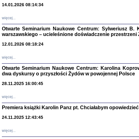
14.01.2026 08:14:34
Aryjs
więcej...
Sewek O
Otwarte Seminarium Naukowe Centrum: Sylweriusz B. K
warszawskiego – ucieleśnione doświadczenie przestrzeni
12.01.2026 08:18:24
więcej...
PISZĄC
Otwarte Seminarium Naukowe Centrum: Karolina Koprow
dwa dyskursy o przyszłości Żydów w powojennej Polsce
'z Dzie
Józef Zelkowicz, tłum.
28.11.2025 16:00:45
więcej...
Premiera książki Karolin Panz pt. Chciałabym opowiedzieć 
CZYTAJĄC GAZ
24.11.2025 12:43:45
Dziennik pisa
Jakub Hochbe
Warszawa 201
więcej...