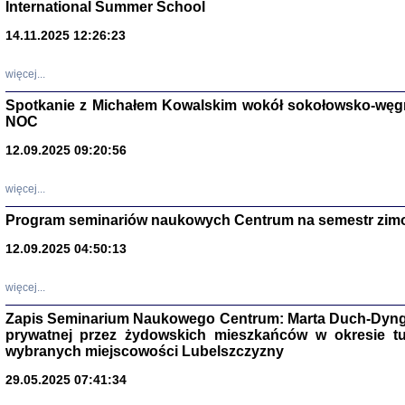
International Summer School
14.11.2025 12:26:23
więcej...
Spotkanie z Michałem Kowalskim wokół sokołowsko-węg
NOC
12.09.2025 09:20:56
więcej...
Program seminariów naukowych Centrum na semestr zim
Zagłada Żyd
12.09.2025 04:50:13
Studia i Mater
nr 14, R. 201
Warszawa 20
więcej...
Zapis Seminarium Naukowego Centrum: Marta Duch-Dyng
prywatnej przez żydowskich mieszkańców w okresie t
wybranych miejscowości Lubelszczyzny
29.05.2025 07:41:34