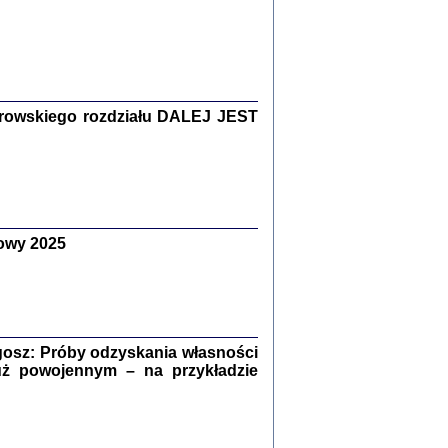
Zagłada Żydów.
Studia i Materiały
nr 15, R. 2019
rowskiego rozdziału DALEJ JEST
Warszawa 2019
owy 2025
ów.
iały
8
18
osz: Próby odzyskania własności
uż powojennym – na przykładzie