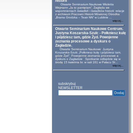
historii
Otwarte Seminarium Naukowe Wioletta
Wejmann „Ja to pamiętam”. Zagłada we
wspomnieniach świadkiń i świadków historii: relacje
z archiwum Pracowni Historii Mówionej Ośrodka
„Brama Grodzka – Teatr NN” w Lublinie ...
więcej...
Otwarte Seminarium Naukowe Centrum.
Justyna Koszarska-Szulc - Połkniesz kulę
i pójdziesz tam, gdzie Żyd. Powojenne
zeznania procesowe a dyskurs o
Zagładzie.
Otwarte Seminarium Naukowe Justyna
Koszarska-Szulc „Połkniesz kulę i pójdziesz tam,
gdzie Żyd”. Powojenne zeznania procesowe a
dyskurs o Zagładzie Spotkanie odbędzie się w
środę 15 kwietnia br. w sali 161 w Pałacu St...
więcej...
subskrybuj
NEWSLETTER