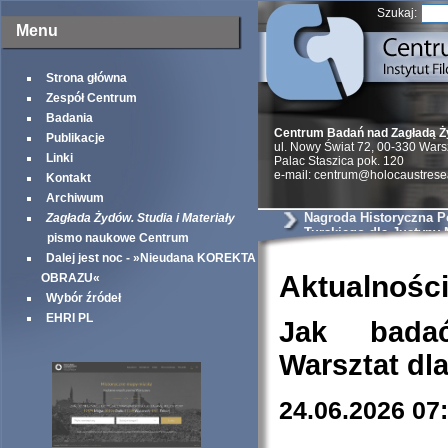
Szukaj:
Menu
Strona główna
Zespół Centrum
Badania
Centrum Badań nad Zagładą 
Publikacje
ul. Nowy Świat 72, 00-330 War
Linki
Palac Staszica pok. 120
e-mail: centrum@holocaustrese
Kontakt
Archiwum
Nagroda Historyczna Po
Zagłada Żydów. Studia i Materiały
Turskiego dla Justyny 
pismo naukowe Centrum
Dalej jest noc - »Nieudana KOREKTA
Aktualnośc
OBRAZU«
Wybór źródeł
EHRI PL
Jak bada
Warsztat dl
24.06.2026 07