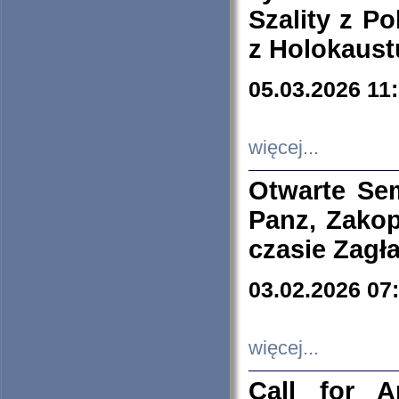
Szality z Po
z Holokaust
05.03.2026 11
więcej...
Otwarte Se
Panz, Zakop
czasie Zagł
03.02.2026 07
więcej...
Call for A