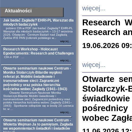
więcej...
Aktualności
Research W
Jak badać Zagładę? EHRI-PL Warsztat dla
młodych badaczy/ek
pobierz CfA w PDF Jak badać Zagładę? EHRI-PL
Research an
Warsztat dla młodych badaczy/ek – 13-17 września
2026, Oświęcim Centrum Badań nad Zagładą
Żydów IFiS PAN (członek polskiego w...
więcej...
19.06.2026 09
Research Workshop - Holocaust
Egodocuments: Research and Challenges
CfA in PDF ...
więcej...
więcej...
Otwarte seminarium naukowe Centrum -
Monika Stolarczyk-Bilardie wygłosi
Otwarte se
referat pt. Mobilni świadkowie i
transnarodowe sieci: Zagraniczni
pośrednicy oraz polska hierarchia
Stolarczyk-
kościelna wobec Zagłady (1941–1943)
Otwarte Seminarium Naukowe Monika
świadkowie
Stolarczyk-Bilardie Mobilni świadkowie i
transnarodowe sieci: Zagraniczni pośrednicy oraz
polska hierarchia kościelna wobec Zagłady (1941–
pośrednicy
1943) Spotkanie odbędzie się w środę 24 czerwca
br. w ...
więcej...
wobec Zagła
Otwarte seminarium naukowe Centrum -
Wioletta Wejman Ja to pamiętam. Zagłada
we wspomnieniach świadkiń i świadków
11.06.2026 12