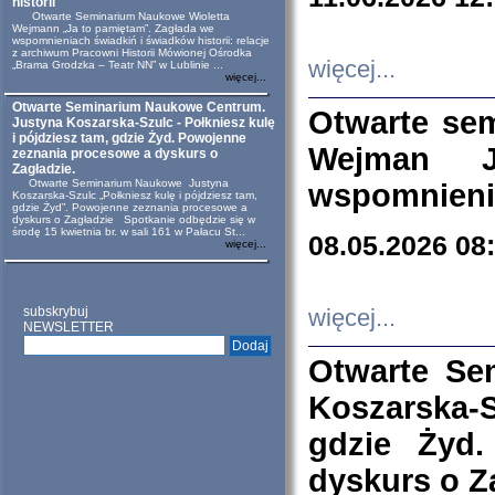
historii
Otwarte Seminarium Naukowe Wioletta
Wejmann „Ja to pamiętam”. Zagłada we
wspomnieniach świadkiń i świadków historii: relacje
z archiwum Pracowni Historii Mówionej Ośrodka
więcej...
„Brama Grodzka – Teatr NN” w Lublinie ...
więcej...
Otwarte Seminarium Naukowe Centrum.
Otwarte se
Justyna Koszarska-Szulc - Połkniesz kulę
i pójdziesz tam, gdzie Żyd. Powojenne
Wejman 
zeznania procesowe a dyskurs o
Zagładzie.
Otwarte Seminarium Naukowe Justyna
wspomnienia
Koszarska-Szulc „Połkniesz kulę i pójdziesz tam,
gdzie Żyd”. Powojenne zeznania procesowe a
dyskurs o Zagładzie Spotkanie odbędzie się w
środę 15 kwietnia br. w sali 161 w Pałacu St...
08.05.2026 08
więcej...
subskrybuj
więcej...
NEWSLETTER
Otwarte Se
Koszarska-S
gdzie Żyd
dyskurs o Z