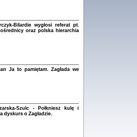
Zagłada Żydów.
Studia i Materiały
nr 18, R. 2022
Warszawa 2022
yk-Bilardie wygłosi referat pt.
pośrednicy oraz polska hierarchia
 iluzję, że żyjemy …
iętniki z Galicji Wschodniej
iszewa), Urman Jerzy Feliks, Strassler Szymon,
man Ja to pamiętam. Zagłada we
ndra Bańkowska
2
PAMIĘTNIK
Kalman Rotgeber
dra Bańkowska, wstęp Jacek Leociak
rska-Szulc - Połkniesz kulę i
Warszawa 2021
a dyskurs o Zagładzie.