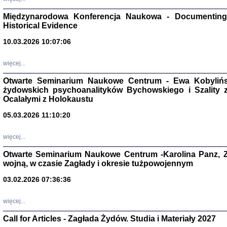
Zagłada Żyd
Międzynarodowa Konferencja Naukowa - Documenting 
Studia i Mater
nr 17, R. 202
Historical Evidence
Warszawa 20
10.03.2026 10:07:06
więcej...
Otwarte Seminarium Naukowe Centrum - Ewa Kobylińsk
żydowskich psychoanalityków Bychowskiego i Szality z 
NIE WIEMY CO PRZY
Dziennik p
Ocalałymi z Holokaustu
Moszek Baum, oprac. Barb
05.03.2026 11:10:20
więcej...
Otwarte Seminarium Naukowe Centrum -Karolina Panz, Z
wojną, w czasie Zagłady i okresie tużpowojennym
Zagłada Żyd
Studia i Mater
03.02.2026 07:36:36
nr 16, R. 202
Warszawa 20
więcej...
Call for Articles - Zagłada Żydów. Studia i Materiały 2027