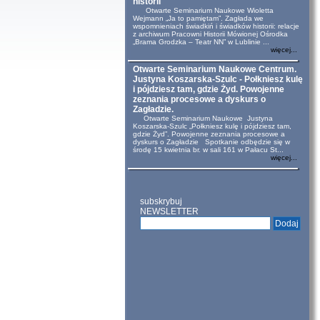
historii
Otwarte Seminarium Naukowe Wioletta
Wejmann „Ja to pamiętam”. Zagłada we
wspomnieniach świadkiń i świadków historii: relacje
z archiwum Pracowni Historii Mówionej Ośrodka
„Brama Grodzka – Teatr NN” w Lublinie ...
więcej...
Otwarte Seminarium Naukowe Centrum.
Justyna Koszarska-Szulc - Połkniesz kulę
i pójdziesz tam, gdzie Żyd. Powojenne
zeznania procesowe a dyskurs o
Zagładzie.
Otwarte Seminarium Naukowe Justyna
Koszarska-Szulc „Połkniesz kulę i pójdziesz tam,
gdzie Żyd”. Powojenne zeznania procesowe a
dyskurs o Zagładzie Spotkanie odbędzie się w
środę 15 kwietnia br. w sali 161 w Pałacu St...
więcej...
subskrybuj
NEWSLETTER