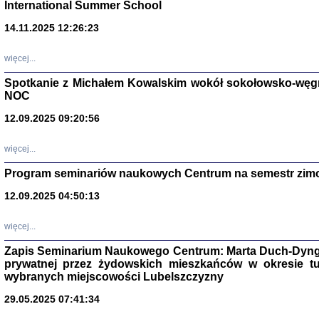
International Summer School
14.11.2025 12:26:23
więcej...
Spotkanie z Michałem Kowalskim wokół sokołowsko-węg
NOC
12.09.2025 09:20:56
więcej...
Program seminariów naukowych Centrum na semestr zim
Zagłada Żyd
12.09.2025 04:50:13
Studia i Mater
nr 14, R. 201
Warszawa 20
więcej...
Zapis Seminarium Naukowego Centrum: Marta Duch-Dyng
prywatnej przez żydowskich mieszkańców w okresie t
wybranych miejscowości Lubelszczyzny
29.05.2025 07:41:34