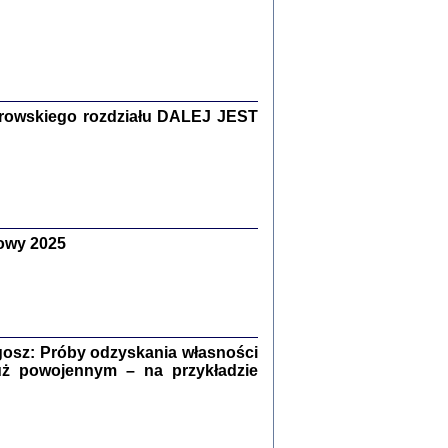
Zagłada Żydów.
Studia i Materiały
nr 15, R. 2019
rowskiego rozdziału DALEJ JEST
Warszawa 2019
owy 2025
ów.
iały
8
18
osz: Próby odzyskania własności
uż powojennym – na przykładzie