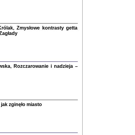
kiego Żyda wspomnienia, łzy i myśli
Zapiski z okupacyjnej Warszawy
konowski, oprac. Marta Janczewska
rólak, Zmysłowe kontrasty getta
 Zagłady
Warszawa 2020
ska, Rozczarowanie i nadzieja –
Y TE SŁOWA JEST PRACOWNIKIEM
GETTOWEJ INSTYTUCJI ...
nnika' i inne pisma z łódzkiego getta
 z jidysz, oprac. i wstęp. Monika Polit
Warszawa 2019
jak zginęło miasto
ETĘ NIEMIECKĄ ...
ny w ukryciu w Warszawie w latach 1943-1944
rg
,
oprac. i wstępem opatrzyła
Barbara Engelking
9