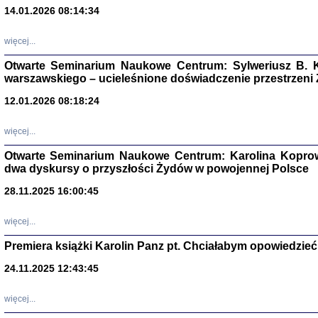
14.01.2026 08:14:34
Aryjs
więcej...
Sewek O
Otwarte Seminarium Naukowe Centrum: Sylweriusz B. K
warszawskiego – ucieleśnione doświadczenie przestrzeni
12.01.2026 08:18:24
więcej...
Otwarte Seminarium Naukowe Centrum: Karolina Koprow
PISZĄC
dwa dyskursy o przyszłości Żydów w powojennej Polsce
'z Dzie
Józef Zelkowicz, tłum.
28.11.2025 16:00:45
więcej...
Premiera książki Karolin Panz pt. Chciałabym opowiedzieć 
CZYTAJĄC GAZ
24.11.2025 12:43:45
Dziennik pisa
Jakub Hochbe
Warszawa 201
więcej...