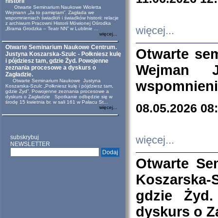
historii
Otwarte Seminarium Naukowe Wioletta
Wejmann „Ja to pamiętam”. Zagłada we
wspomnieniach świadkiń i świadków historii: relacje
z archiwum Pracowni Historii Mówionej Ośrodka
więcej...
„Brama Grodzka – Teatr NN” w Lublinie ...
więcej...
Otwarte Seminarium Naukowe Centrum.
Otwarte se
Justyna Koszarska-Szulc - Połkniesz kulę
i pójdziesz tam, gdzie Żyd. Powojenne
Wejman 
zeznania procesowe a dyskurs o
Zagładzie.
Otwarte Seminarium Naukowe Justyna
wspomnienia
Koszarska-Szulc „Połkniesz kulę i pójdziesz tam,
gdzie Żyd”. Powojenne zeznania procesowe a
dyskurs o Zagładzie Spotkanie odbędzie się w
środę 15 kwietnia br. w sali 161 w Pałacu St...
08.05.2026 08
więcej...
subskrybuj
więcej...
NEWSLETTER
Otwarte Se
Koszarska-S
gdzie Żyd
dyskurs o Z