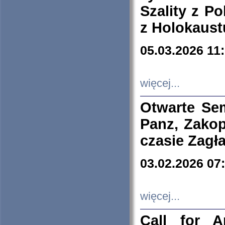
Szality z Po
z Holokaust
05.03.2026 11
więcej...
Otwarte Se
Panz, Zakop
czasie Zagł
03.02.2026 07
więcej...
Call for A