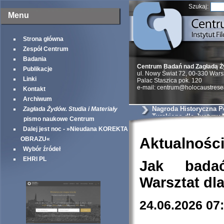
Szukaj:
Menu
Strona główna
Zespół Centrum
Badania
Centrum Badań nad Zagładą 
Publikacje
ul. Nowy Świat 72, 00-330 War
Linki
Palac Staszica pok. 120
e-mail: centrum@holocaustrese
Kontakt
Archiwum
Nagroda Historyczna Po
Zagłada Żydów. Studia i Materiały
Turskiego dla Justyny 
pismo naukowe Centrum
Dalej jest noc - »Nieudana KOREKTA
Aktualnośc
OBRAZU«
Wybór źródeł
EHRI PL
Jak bada
Warsztat dl
24.06.2026 07