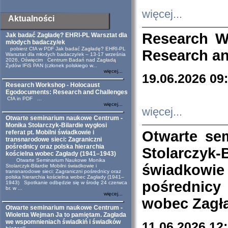
więcej...
Aktualności
Research W
Jak badać Zagładę? EHRI-PL Warsztat dla
młodych badaczy/ek
pobierz CfA w PDF Jak badać Zagładę? EHRI-PL
Research an
Warsztat dla młodych badaczy/ek – 13-17 września
2026, Oświęcim Centrum Badań nad Zagładą
Żydów IFiS PAN (członek polskiego w...
więcej...
19.06.2026 09
Research Workshop - Holocaust
Egodocuments: Research and Challenges
CfA in PDF ...
więcej...
więcej...
Otwarte seminarium naukowe Centrum -
Monika Stolarczyk-Bilardie wygłosi
Otwarte se
referat pt. Mobilni świadkowie i
transnarodowe sieci: Zagraniczni
pośrednicy oraz polska hierarchia
Stolarczyk-
kościelna wobec Zagłady (1941–1943)
Otwarte Seminarium Naukowe Monika
świadkowie
Stolarczyk-Bilardie Mobilni świadkowie i
transnarodowe sieci: Zagraniczni pośrednicy oraz
polska hierarchia kościelna wobec Zagłady (1941–
pośrednicy
1943) Spotkanie odbędzie się w środę 24 czerwca
br. w ...
więcej...
wobec Zagła
Otwarte seminarium naukowe Centrum -
Wioletta Wejman Ja to pamiętam. Zagłada
we wspomnieniach świadkiń i świadków
11.06.2026 12