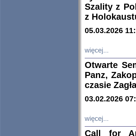
Szality z Po
z Holokaust
05.03.2026 11
więcej...
Otwarte Se
Panz, Zakop
czasie Zagł
03.02.2026 07
więcej...
Call for A