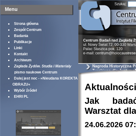
Szukaj:
Menu
Strona główna
Zespół Centrum
Badania
Centrum Badań nad Zagładą 
Publikacje
ul. Nowy Świat 72, 00-330 War
Linki
Palac Staszica pok. 120
e-mail: centrum@holocaustrese
Kontakt
Archiwum
Nagroda Historyczna Po
Zagłada Żydów. Studia i Materiały
Turskiego dla Justyny 
pismo naukowe Centrum
Dalej jest noc - »Nieudana KOREKTA
Aktualnośc
OBRAZU«
Wybór źródeł
EHRI PL
Jak bada
Warsztat dl
24.06.2026 07