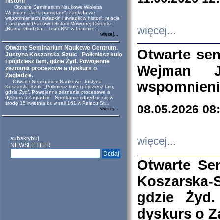
historii
Otwarte Seminarium Naukowe Wioletta
Wejmann „Ja to pamiętam”. Zagłada we
wspomnieniach świadkiń i świadków historii: relacje
z archiwum Pracowni Historii Mówionej Ośrodka
więcej...
„Brama Grodzka – Teatr NN” w Lublinie ...
więcej...
Otwarte Seminarium Naukowe Centrum.
Otwarte se
Justyna Koszarska-Szulc - Połkniesz kulę
i pójdziesz tam, gdzie Żyd. Powojenne
Wejman 
zeznania procesowe a dyskurs o
Zagładzie.
Otwarte Seminarium Naukowe Justyna
wspomnienia
Koszarska-Szulc „Połkniesz kulę i pójdziesz tam,
gdzie Żyd”. Powojenne zeznania procesowe a
dyskurs o Zagładzie Spotkanie odbędzie się w
środę 15 kwietnia br. w sali 161 w Pałacu St...
08.05.2026 08
więcej...
subskrybuj
więcej...
NEWSLETTER
Otwarte Se
Koszarska-S
gdzie Żyd
dyskurs o Z