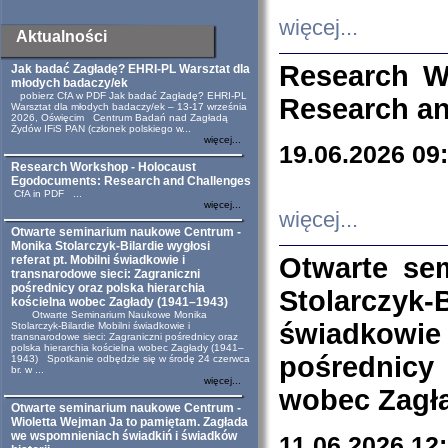
więcej...
Aktualności
Research W
Jak badać Zagładę? EHRI-PL Warsztat dla
młodych badaczy/ek
pobierz CfA w PDF Jak badać Zagładę? EHRI-PL
Research an
Warsztat dla młodych badaczy/ek – 13-17 września
2026, Oświęcim Centrum Badań nad Zagładą
Żydów IFiS PAN (członek polskiego w...
więcej...
19.06.2026 09
Research Workshop - Holocaust
Egodocuments: Research and Challenges
CfA in PDF ...
więcej...
więcej...
Otwarte seminarium naukowe Centrum -
Monika Stolarczyk-Bilardie wygłosi
Otwarte se
referat pt. Mobilni świadkowie i
transnarodowe sieci: Zagraniczni
pośrednicy oraz polska hierarchia
Stolarczyk-
kościelna wobec Zagłady (1941–1943)
Otwarte Seminarium Naukowe Monika
świadkowie
Stolarczyk-Bilardie Mobilni świadkowie i
transnarodowe sieci: Zagraniczni pośrednicy oraz
polska hierarchia kościelna wobec Zagłady (1941–
pośrednicy
1943) Spotkanie odbędzie się w środę 24 czerwca
br. w ...
więcej...
wobec Zagła
Otwarte seminarium naukowe Centrum -
Wioletta Wejman Ja to pamiętam. Zagłada
we wspomnieniach świadkiń i świadków
11.06.2026 12