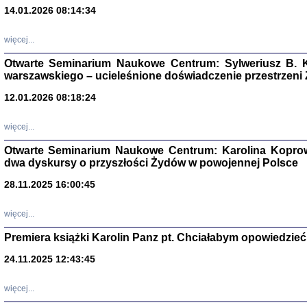
14.01.2026 08:14:34
Aryjs
więcej...
Otwarte Seminarium Naukowe Centrum: Sylweriusz B. K
Sewek O
warszawskiego – ucieleśnione doświadczenie przestrzeni
12.01.2026 08:18:24
więcej...
Otwarte Seminarium Naukowe Centrum: Karolina Koprow
PISZĄC
dwa dyskursy o przyszłości Żydów w powojennej Polsce
'z Dzie
Józef Zelkowicz, tłum.
28.11.2025 16:00:45
więcej...
Premiera książki Karolin Panz pt. Chciałabym opowiedzieć 
CZYTAJĄC GAZ
24.11.2025 12:43:45
Dziennik pisa
Jakub Hochbe
Warszawa 201
więcej...