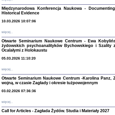
Zagłada Żyd
Międzynarodowa Konferencja Naukowa - Documenting 
Studia i Mater
Historical Evidence
nr 17, R. 202
Warszawa 20
10.03.2026 10:07:06
więcej...
Otwarte Seminarium Naukowe Centrum - Ewa Kobylińsk
żydowskich psychoanalityków Bychowskiego i Szality z 
NIE WIEMY CO PRZY
Ocalałymi z Holokaustu
Dziennik p
Moszek Baum, oprac. Barb
05.03.2026 11:10:20
więcej...
Otwarte Seminarium Naukowe Centrum -Karolina Panz, Z
wojną, w czasie Zagłady i okresie tużpowojennym
Zagłada Żyd
03.02.2026 07:36:36
Studia i Mater
nr 16, R. 202
Warszawa 20
więcej...
Call for Articles - Zagłada Żydów. Studia i Materiały 2027