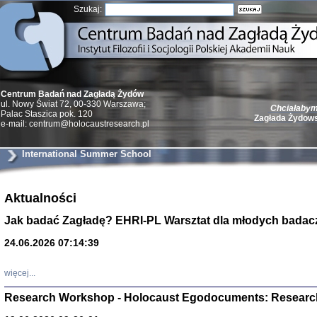
Szukaj:
Centrum Badań nad Zagładą Żydów
ul. Nowy Świat 72, 00-330 Warszawa;
Chciałabym 
Palac Staszica pok. 120
Zagłada Żydow
e-mail: centrum@holocaustresearch.pl
International Summer School
Aktualności
Żydzi w walc
Germany 193
Jak badać Zagładę? EHRI-PL Warsztat dla młodych badac
Natalia Aleksiun, 
Deborah Dash Moor
Turski, Laurence 
24.06.2026 07:14:39
(Arkadij Zelcer)
red. Krzysztof Pe
Warszawa 20
więcej...
Research Workshop - Holocaust Egodocuments: Researc