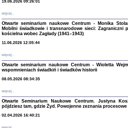
19.06.2026 09:26:01
więcej...
Otwarte seminarium naukowe Centrum - Monika Stolarcz
Mobilni świadkowie i transnarodowe sieci: Zagraniczni 
kościelna wobec Zagłady (1941–1943)
11.06.2026 12:05:44
Znowu mieliśmy
Dzienniki i pam
więcej...
Binder Elza (El
Wagner Rózia
Otwarte seminarium naukowe Centrum - Wioletta Wej
oprac. Aleksa
wspomnieniach świadkiń i świadków historii
Warszawa 202
08.05.2026 08:34:35
więcej...
Otwarte Seminarium Naukowe Centrum. Justyna Kosza
oprac. Aleksan
pójdziesz tam, gdzie Żyd. Powojenne zeznania procesowe 
02.04.2026 16:40:21
więcej...