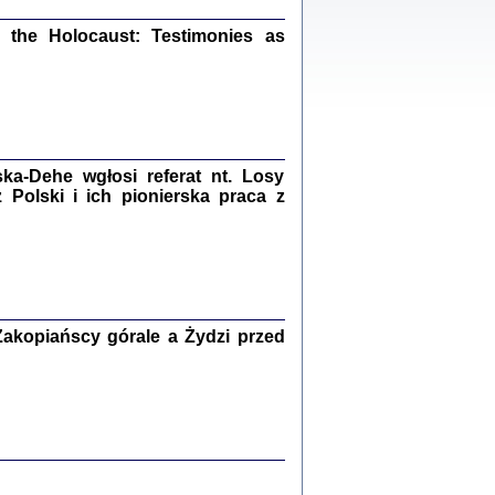
ów.
the Holocaust: Testimonies as
iały
1
21
a-Dehe wgłosi referat nt. Losy
Polski i ich pionierska praca z
NIESIE NAM KOLEJNA GODZINA ...
isany w ukryciu w latach 1943-1944
ara Engelking, tłum. z jidysz Monika
Polit
Warszawa 2020
akopiańscy górale a Żydzi przed
ów.
iały
0
20