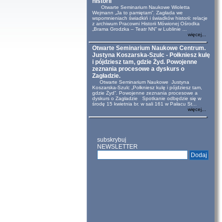
historii
Otwarte Seminarium Naukowe Wioletta
Wejmann „Ja to pamiętam”. Zagłada we
wspomnieniach świadkiń i świadków historii: relacje
z archiwum Pracowni Historii Mówionej Ośrodka
„Brama Grodzka – Teatr NN” w Lublinie ...
więcej...
Otwarte Seminarium Naukowe Centrum.
Justyna Koszarska-Szulc - Połkniesz kulę
i pójdziesz tam, gdzie Żyd. Powojenne
zeznania procesowe a dyskurs o
Zagładzie.
Otwarte Seminarium Naukowe Justyna
Koszarska-Szulc „Połkniesz kulę i pójdziesz tam,
gdzie Żyd”. Powojenne zeznania procesowe a
dyskurs o Zagładzie Spotkanie odbędzie się w
środę 15 kwietnia br. w sali 161 w Pałacu St...
więcej...
subskrybuj
NEWSLETTER