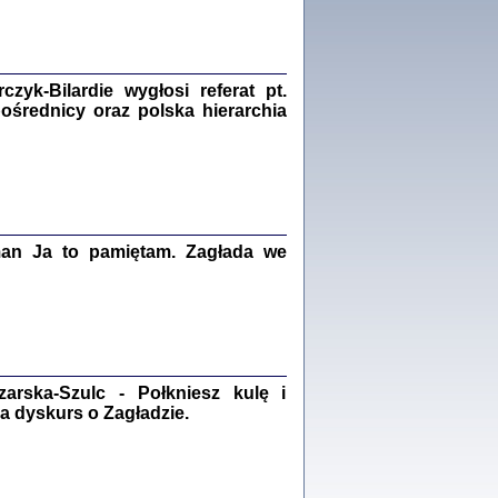
Zagłada Żydów.
Studia i Materiały
nr 18, R. 2022
Warszawa 2022
yk-Bilardie wygłosi referat pt.
pośrednicy oraz polska hierarchia
 iluzję, że żyjemy …
iętniki z Galicji Wschodniej
iszewa), Urman Jerzy Feliks, Strassler Szymon,
man Ja to pamiętam. Zagłada we
ndra Bańkowska
2
PAMIĘTNIK
Kalman Rotgeber
rska-Szulc - Połkniesz kulę i
dra Bańkowska, wstęp Jacek Leociak
Warszawa 2021
a dyskurs o Zagładzie.