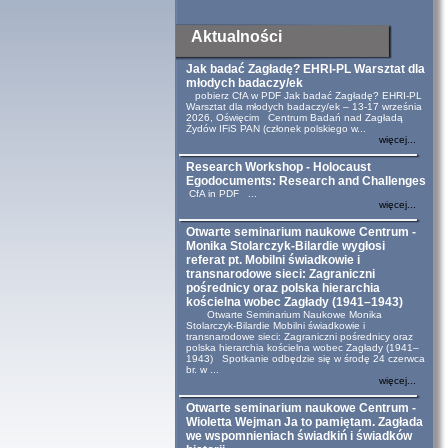
Aktualności
Jak badać Zagładę? EHRI-PL Warsztat dla
młodych badaczy/ek
pobierz CfA w PDF Jak badać Zagładę? EHRI-PL
Warsztat dla młodych badaczy/ek – 13-17 września
2026, Oświęcim Centrum Badań nad Zagładą
Żydów IFiS PAN (członek polskiego w...
więcej...
Research Workshop - Holocaust
Egodocuments: Research and Challenges
CfA in PDF ...
więcej...
Otwarte seminarium naukowe Centrum -
Monika Stolarczyk-Bilardie wygłosi
referat pt. Mobilni świadkowie i
transnarodowe sieci: Zagraniczni
pośrednicy oraz polska hierarchia
kościelna wobec Zagłady (1941–1943)
Otwarte Seminarium Naukowe Monika
Stolarczyk-Bilardie Mobilni świadkowie i
transnarodowe sieci: Zagraniczni pośrednicy oraz
polska hierarchia kościelna wobec Zagłady (1941–
1943) Spotkanie odbędzie się w środę 24 czerwca
br. w ...
więcej...
Otwarte seminarium naukowe Centrum -
Wioletta Wejman Ja to pamiętam. Zagłada
we wspomnieniach świadkiń i świadków