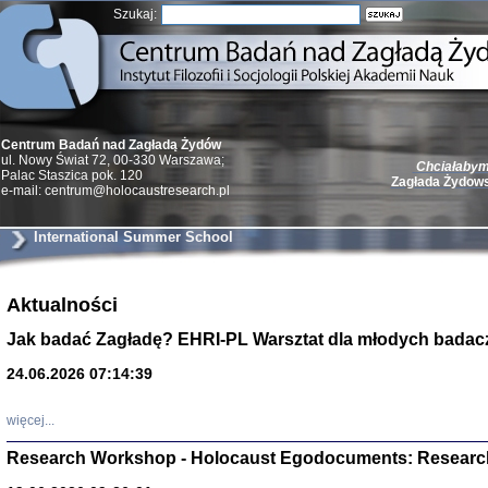
Szukaj:
Centrum Badań nad Zagładą Żydów
Chciałabym 
ul. Nowy Świat 72, 00-330 Warszawa;
Zagłada Żydow
Palac Staszica pok. 120
e-mail: centrum@holocaustresearch.pl
International Summer School
Aktualności
Żydzi w walc
Germany 193
Jak badać Zagładę? EHRI-PL Warsztat dla młodych badac
Natalia Aleksiun, 
Deborah Dash Moor
Turski, Laurence 
24.06.2026 07:14:39
(Arkadij Zelcer)
red. Krzysztof Pe
Warszawa 20
więcej...
Research Workshop - Holocaust Egodocuments: Researc