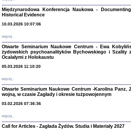
Zagłada Żyd
Międzynarodowa Konferencja Naukowa - Documenting 
Studia i Mater
Historical Evidence
nr 17, R. 202
Warszawa 20
10.03.2026 10:07:06
więcej...
Otwarte Seminarium Naukowe Centrum - Ewa Kobylińsk
żydowskich psychoanalityków Bychowskiego i Szality z 
NIE WIEMY CO PRZY
Ocalałymi z Holokaustu
Dziennik p
Moszek Baum, oprac. Barb
05.03.2026 11:10:20
więcej...
Otwarte Seminarium Naukowe Centrum -Karolina Panz, Z
wojną, w czasie Zagłady i okresie tużpowojennym
Zagłada Żyd
03.02.2026 07:36:36
Studia i Mater
nr 16, R. 202
Warszawa 20
więcej...
Call for Articles - Zagłada Żydów. Studia i Materiały 2027