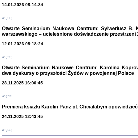
14.01.2026 08:14:34
Aryjs
więcej...
Otwarte Seminarium Naukowe Centrum: Sylweriusz B. K
Sewek O
warszawskiego – ucieleśnione doświadczenie przestrzeni
12.01.2026 08:18:24
więcej...
Otwarte Seminarium Naukowe Centrum: Karolina Koprow
PISZĄC
dwa dyskursy o przyszłości Żydów w powojennej Polsce
'z Dzie
Józef Zelkowicz, tłum.
28.11.2025 16:00:45
więcej...
Premiera książki Karolin Panz pt. Chciałabym opowiedzieć 
CZYTAJĄC GAZ
24.11.2025 12:43:45
Dziennik pisa
Jakub Hochbe
Warszawa 201
więcej...