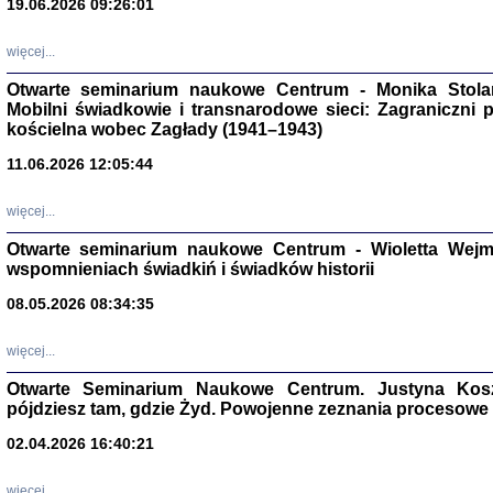
19.06.2026 09:26:01
więcej...
Otwarte seminarium naukowe Centrum - Monika Stolarcz
Mobilni świadkowie i transnarodowe sieci: Zagraniczni 
kościelna wobec Zagłady (1941–1943)
11.06.2026 12:05:44
Znowu mieliśmy
Dzienniki i pam
więcej...
Binder Elza (El
Wagner Rózia
Otwarte seminarium naukowe Centrum - Wioletta Wej
oprac. Aleksa
wspomnieniach świadkiń i świadków historii
Warszawa 202
08.05.2026 08:34:35
więcej...
oprac. Aleksan
Otwarte Seminarium Naukowe Centrum. Justyna Kosza
pójdziesz tam, gdzie Żyd. Powojenne zeznania procesowe 
02.04.2026 16:40:21
więcej...