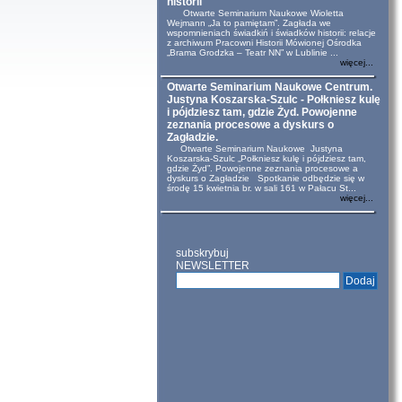
historii
Otwarte Seminarium Naukowe Wioletta
Wejmann „Ja to pamiętam”. Zagłada we
wspomnieniach świadkiń i świadków historii: relacje
z archiwum Pracowni Historii Mówionej Ośrodka
„Brama Grodzka – Teatr NN” w Lublinie ...
więcej...
Otwarte Seminarium Naukowe Centrum.
Justyna Koszarska-Szulc - Połkniesz kulę
i pójdziesz tam, gdzie Żyd. Powojenne
zeznania procesowe a dyskurs o
Zagładzie.
Otwarte Seminarium Naukowe Justyna
Koszarska-Szulc „Połkniesz kulę i pójdziesz tam,
gdzie Żyd”. Powojenne zeznania procesowe a
dyskurs o Zagładzie Spotkanie odbędzie się w
środę 15 kwietnia br. w sali 161 w Pałacu St...
więcej...
subskrybuj
NEWSLETTER