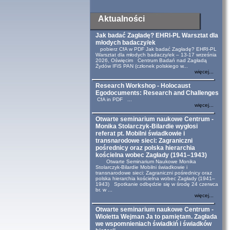
Aktualności
Jak badać Zagładę? EHRI-PL Warsztat dla
młodych badaczy/ek
pobierz CfA w PDF Jak badać Zagładę? EHRI-PL
Warsztat dla młodych badaczy/ek – 13-17 września
2026, Oświęcim Centrum Badań nad Zagładą
Żydów IFiS PAN (członek polskiego w...
więcej...
Research Workshop - Holocaust
Egodocuments: Research and Challenges
CfA in PDF ...
więcej...
Otwarte seminarium naukowe Centrum -
Monika Stolarczyk-Bilardie wygłosi
referat pt. Mobilni świadkowie i
transnarodowe sieci: Zagraniczni
pośrednicy oraz polska hierarchia
kościelna wobec Zagłady (1941–1943)
Otwarte Seminarium Naukowe Monika
Stolarczyk-Bilardie Mobilni świadkowie i
transnarodowe sieci: Zagraniczni pośrednicy oraz
polska hierarchia kościelna wobec Zagłady (1941–
1943) Spotkanie odbędzie się w środę 24 czerwca
br. w ...
więcej...
Otwarte seminarium naukowe Centrum -
Wioletta Wejman Ja to pamiętam. Zagłada
we wspomnieniach świadkiń i świadków