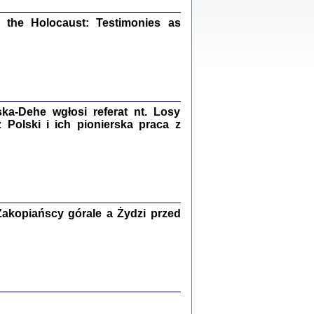
ów.
the Holocaust: Testimonies as
iały
1
21
a-Dehe wgłosi referat nt. Losy
Polski i ich pionierska praca z
NIESIE NAM KOLEJNA GODZINA ...
isany w ukryciu w latach 1943-1944
ara Engelking, tłum. z jidysz Monika
Polit
Warszawa 2020
akopiańscy górale a Żydzi przed
ów.
iały
0
20