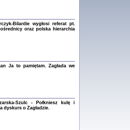
Zagłada Żydów.
Studia i Materiały
nr 18, R. 2022
Warszawa 2022
yk-Bilardie wygłosi referat pt.
pośrednicy oraz polska hierarchia
 iluzję, że żyjemy …
iętniki z Galicji Wschodniej
iszewa), Urman Jerzy Feliks, Strassler Szymon,
man Ja to pamiętam. Zagłada we
ndra Bańkowska
2
PAMIĘTNIK
Kalman Rotgeber
dra Bańkowska, wstęp Jacek Leociak
rska-Szulc - Połkniesz kulę i
Warszawa 2021
a dyskurs o Zagładzie.