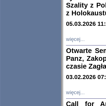
Szality z Po
z Holokaust
05.03.2026 11
więcej...
Otwarte Se
Panz, Zakop
czasie Zagł
03.02.2026 07
więcej...
Call for A