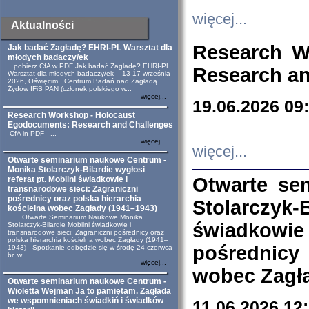
więcej...
Aktualności
Research W
Jak badać Zagładę? EHRI-PL Warsztat dla
młodych badaczy/ek
pobierz CfA w PDF Jak badać Zagładę? EHRI-PL
Research an
Warsztat dla młodych badaczy/ek – 13-17 września
2026, Oświęcim Centrum Badań nad Zagładą
Żydów IFiS PAN (członek polskiego w...
więcej...
19.06.2026 09
Research Workshop - Holocaust
Egodocuments: Research and Challenges
CfA in PDF ...
więcej...
więcej...
Otwarte seminarium naukowe Centrum -
Monika Stolarczyk-Bilardie wygłosi
Otwarte se
referat pt. Mobilni świadkowie i
transnarodowe sieci: Zagraniczni
pośrednicy oraz polska hierarchia
Stolarczyk-
kościelna wobec Zagłady (1941–1943)
Otwarte Seminarium Naukowe Monika
świadkowie
Stolarczyk-Bilardie Mobilni świadkowie i
transnarodowe sieci: Zagraniczni pośrednicy oraz
polska hierarchia kościelna wobec Zagłady (1941–
pośrednicy
1943) Spotkanie odbędzie się w środę 24 czerwca
br. w ...
więcej...
wobec Zagła
Otwarte seminarium naukowe Centrum -
Wioletta Wejman Ja to pamiętam. Zagłada
we wspomnieniach świadkiń i świadków
11.06.2026 12