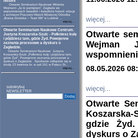
historii
Otwarte Seminarium Naukowe Wioletta
Wejmann „Ja to pamiętam”. Zagłada we
wspomnieniach świadkiń i świadków historii: relacje
z archiwum Pracowni Historii Mówionej Ośrodka
więcej...
„Brama Grodzka – Teatr NN” w Lublinie ...
więcej...
Otwarte Seminarium Naukowe Centrum.
Otwarte se
Justyna Koszarska-Szulc - Połkniesz kulę
i pójdziesz tam, gdzie Żyd. Powojenne
Wejman 
zeznania procesowe a dyskurs o
Zagładzie.
Otwarte Seminarium Naukowe Justyna
wspomnienia
Koszarska-Szulc „Połkniesz kulę i pójdziesz tam,
gdzie Żyd”. Powojenne zeznania procesowe a
dyskurs o Zagładzie Spotkanie odbędzie się w
środę 15 kwietnia br. w sali 161 w Pałacu St...
08.05.2026 08
więcej...
subskrybuj
więcej...
NEWSLETTER
Otwarte Se
Koszarska-S
gdzie Żyd
dyskurs o Z