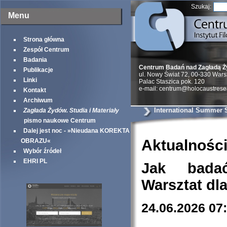
Szukaj:
Menu
Strona główna
Zespół Centrum
Badania
Centrum Badań nad Zagładą 
Publikacje
ul. Nowy Świat 72, 00-330 War
Linki
Palac Staszica pok. 120
e-mail: centrum@holocaustrese
Kontakt
Archiwum
International Summer 
Zagłada Żydów. Studia i Materiały
pismo naukowe Centrum
Dalej jest noc - »Nieudana KOREKTA
Aktualnośc
OBRAZU«
Wybór źródeł
EHRI PL
Jak bada
Warsztat dl
24.06.2026 07