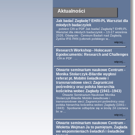
Aktualności
Jak badać Zagładę? EHRI-PL Warsztat dla
młodych badaczy/ek
pobierz CfA w PDF Jak badać Zagładę? EHRI-PL
Warsztat dla młodych badaczy/ek – 13-17 września
2026, Oświęcim Centrum Badań nad Zagładą
Żydów IFiS PAN (członek polskiego w...
więcej...
Research Workshop - Holocaust
Egodocuments: Research and Challenges
CfA in PDF ...
więcej...
Otwarte seminarium naukowe Centrum -
Monika Stolarczyk-Bilardie wygłosi
referat pt. Mobilni świadkowie i
transnarodowe sieci: Zagraniczni
pośrednicy oraz polska hierarchia
kościelna wobec Zagłady (1941–1943)
Otwarte Seminarium Naukowe Monika
Stolarczyk-Bilardie Mobilni świadkowie i
transnarodowe sieci: Zagraniczni pośrednicy oraz
polska hierarchia kościelna wobec Zagłady (1941–
1943) Spotkanie odbędzie się w środę 24 czerwca
br. w ...
więcej...
Otwarte seminarium naukowe Centrum -
Wioletta Wejman Ja to pamiętam. Zagłada
we wspomnieniach świadkiń i świadków