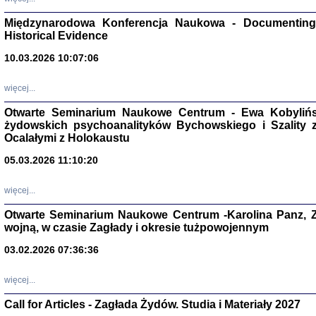
Zagłada Żyd
Międzynarodowa Konferencja Naukowa - Documenting 
Studia i Mater
Historical Evidence
nr 17, R. 202
Warszawa 20
10.03.2026 10:07:06
więcej...
Otwarte Seminarium Naukowe Centrum - Ewa Kobylińsk
żydowskich psychoanalityków Bychowskiego i Szality z 
NIE WIEMY CO PRZY
Ocalałymi z Holokaustu
Dziennik p
Moszek Baum, oprac. Barb
05.03.2026 11:10:20
więcej...
Otwarte Seminarium Naukowe Centrum -Karolina Panz, Z
wojną, w czasie Zagłady i okresie tużpowojennym
Zagłada Żyd
03.02.2026 07:36:36
Studia i Mater
nr 16, R. 202
Warszawa 20
więcej...
Call for Articles - Zagłada Żydów. Studia i Materiały 2027