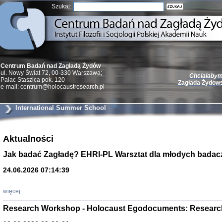
Szukaj:
Centrum Badań nad Zagładą Żydów
Chciałabym 
ul. Nowy Świat 72, 00-330 Warszawa;
Zagłada Żydow
Palac Staszica pok. 120
e-mail: centrum@holocaustresearch.pl
International Summer School
Aktualności
Żydzi w walc
Germany 193
Jak badać Zagładę? EHRI-PL Warsztat dla młodych badac
Natalia Aleksiun, 
Deborah Dash Moor
Turski, Laurence 
24.06.2026 07:14:39
(Arkadij Zelcer)
red. Krzysztof Pe
Warszawa 20
więcej...
Research Workshop - Holocaust Egodocuments: Researc