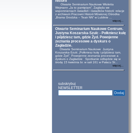
historii
Otwarte Seminarium Naukowe Wioletta
Wejmann „Ja to pamiętam”. Zagłada we
wspomnieniach świadkiń i świadków historii: relacje
z archiwum Pracowni Historii Mówionej Ośrodka
„Brama Grodzka – Teatr NN” w Lublinie ...
więcej...
Otwarte Seminarium Naukowe Centrum.
Justyna Koszarska-Szulc - Połkniesz kulę
i pójdziesz tam, gdzie Żyd. Powojenne
zeznania procesowe a dyskurs o
Zagładzie.
Otwarte Seminarium Naukowe Justyna
Koszarska-Szulc „Połkniesz kulę i pójdziesz tam,
gdzie Żyd”. Powojenne zeznania procesowe a
dyskurs o Zagładzie Spotkanie odbędzie się w
środę 15 kwietnia br. w sali 161 w Pałacu St...
więcej...
subskrybuj
NEWSLETTER