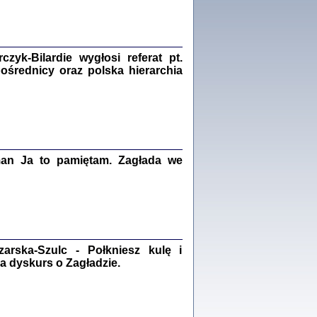
Zagłada Żydów.
Studia i Materiały
nr 18, R. 2022
Warszawa 2022
yk-Bilardie wygłosi referat pt.
pośrednicy oraz polska hierarchia
 iluzję, że żyjemy …
iętniki z Galicji Wschodniej
iszewa), Urman Jerzy Feliks, Strassler Szymon,
man Ja to pamiętam. Zagłada we
ndra Bańkowska
2
PAMIĘTNIK
Kalman Rotgeber
dra Bańkowska, wstęp Jacek Leociak
rska-Szulc - Połkniesz kulę i
Warszawa 2021
a dyskurs o Zagładzie.