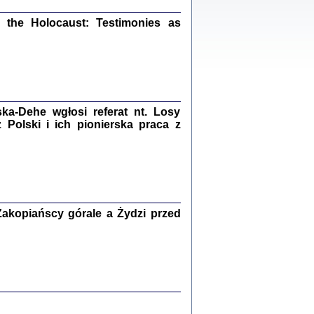
ów.
the Holocaust: Testimonies as
iały
1
21
a-Dehe wgłosi referat nt. Losy
Polski i ich pionierska praca z
NIESIE NAM KOLEJNA GODZINA ...
isany w ukryciu w latach 1943-1944
ara Engelking, tłum. z jidysz Monika
Polit
Warszawa 2020
akopiańscy górale a Żydzi przed
ów.
iały
0
20