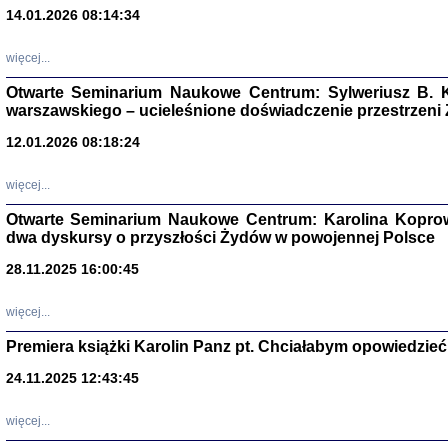
14.01.2026 08:14:34
Aryjs
więcej...
Otwarte Seminarium Naukowe Centrum: Sylweriusz B. K
Sewek O
warszawskiego – ucieleśnione doświadczenie przestrzeni
12.01.2026 08:18:24
więcej...
Otwarte Seminarium Naukowe Centrum: Karolina Koprow
PISZĄC
dwa dyskursy o przyszłości Żydów w powojennej Polsce
'z Dzie
Józef Zelkowicz, tłum.
28.11.2025 16:00:45
więcej...
Premiera książki Karolin Panz pt. Chciałabym opowiedzieć 
CZYTAJĄC GAZ
24.11.2025 12:43:45
Dziennik pisa
Jakub Hochbe
Warszawa 201
więcej...