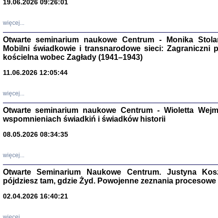
19.06.2026 09:26:01
więcej...
Otwarte seminarium naukowe Centrum - Monika Stolarcz
Mobilni świadkowie i transnarodowe sieci: Zagraniczni 
kościelna wobec Zagłady (1941–1943)
11.06.2026 12:05:44
Znowu mieliśmy
Dzienniki i pam
więcej...
Binder Elza (El
Wagner Rózia
Otwarte seminarium naukowe Centrum - Wioletta Wej
oprac. Aleksa
wspomnieniach świadkiń i świadków historii
Warszawa 202
08.05.2026 08:34:35
więcej...
oprac. Aleksan
Otwarte Seminarium Naukowe Centrum. Justyna Kosza
pójdziesz tam, gdzie Żyd. Powojenne zeznania procesowe 
02.04.2026 16:40:21
więcej...