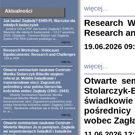
więcej...
Aktualności
Research W
Jak badać Zagładę? EHRI-PL Warsztat dla
młodych badaczy/ek
pobierz CfA w PDF Jak badać Zagładę? EHRI-PL
Research an
Warsztat dla młodych badaczy/ek – 13-17 września
2026, Oświęcim Centrum Badań nad Zagładą
Żydów IFiS PAN (członek polskiego w...
więcej...
19.06.2026 09
Research Workshop - Holocaust
Egodocuments: Research and Challenges
CfA in PDF ...
więcej...
więcej...
Otwarte seminarium naukowe Centrum -
Monika Stolarczyk-Bilardie wygłosi
Otwarte se
referat pt. Mobilni świadkowie i
transnarodowe sieci: Zagraniczni
pośrednicy oraz polska hierarchia
Stolarczyk-
kościelna wobec Zagłady (1941–1943)
Otwarte Seminarium Naukowe Monika
świadkowie
Stolarczyk-Bilardie Mobilni świadkowie i
transnarodowe sieci: Zagraniczni pośrednicy oraz
polska hierarchia kościelna wobec Zagłady (1941–
pośrednicy
1943) Spotkanie odbędzie się w środę 24 czerwca
br. w ...
więcej...
wobec Zagła
Otwarte seminarium naukowe Centrum -
Wioletta Wejman Ja to pamiętam. Zagłada
we wspomnieniach świadkiń i świadków
11.06.2026 12