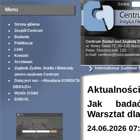
Szukaj:
Menu
Strona główna
Zespół Centrum
Badania
Centrum Badań nad Zagładą 
Publikacje
ul. Nowy Świat 72, 00-330 War
Linki
Palac Staszica pok. 120
e-mail: centrum@holocaustrese
Kontakt
Archiwum
International Summer 
Zagłada Żydów. Studia i Materiały
pismo naukowe Centrum
Dalej jest noc - »Nieudana KOREKTA
Aktualnośc
OBRAZU«
Wybór źródeł
EHRI PL
Jak bada
Warsztat dl
24.06.2026 07