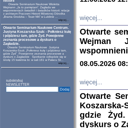
historii
Otwarte Seminarium Naukowe Wioletta
Wejmann „Ja to pamiętam”. Zagłada we
wspomnieniach świadkiń i świadków historii: relacje
z archiwum Pracowni Historii Mówionej Ośrodka
więcej...
„Brama Grodzka – Teatr NN” w Lublinie ...
więcej...
Otwarte Seminarium Naukowe Centrum.
Otwarte se
Justyna Koszarska-Szulc - Połkniesz kulę
i pójdziesz tam, gdzie Żyd. Powojenne
Wejman 
zeznania procesowe a dyskurs o
Zagładzie.
Otwarte Seminarium Naukowe Justyna
wspomnienia
Koszarska-Szulc „Połkniesz kulę i pójdziesz tam,
gdzie Żyd”. Powojenne zeznania procesowe a
dyskurs o Zagładzie Spotkanie odbędzie się w
środę 15 kwietnia br. w sali 161 w Pałacu St...
08.05.2026 08
więcej...
subskrybuj
więcej...
NEWSLETTER
Otwarte Se
Koszarska-S
gdzie Żyd
dyskurs o Z