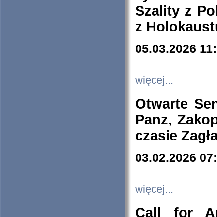
Szality z Po
z Holokaust
05.03.2026 11
więcej...
Otwarte Se
Panz, Zakop
czasie Zagł
03.02.2026 07
więcej...
Call for A